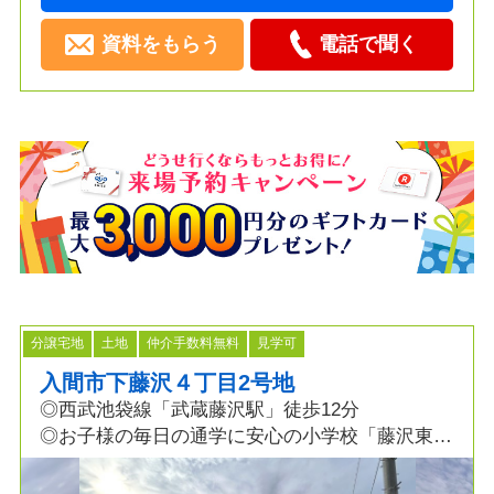
資料をもらう
電話で聞く
分譲宅地
土地
仲介手数料無料
見学可
入間市下藤沢４丁目2号地
◎西武池袋線「武蔵藤沢駅」徒歩12分
◎お子様の毎日の通学に安心の小学校「藤沢東小
学校」5分！
◎徒歩圏内にスーパー、コンビニ、病院まで揃う