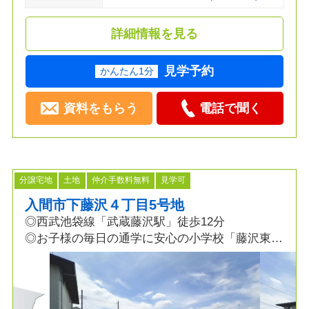
詳細情報を見る
見学予約
かんたん1分
資料をもらう
電話で聞く
分譲宅地
土地
仲介手数料無料
見学可
入間市下藤沢４丁目5号地
◎西武池袋線「武蔵藤沢駅」徒歩12分
◎お子様の毎日の通学に安心の小学校「藤沢東小
学校」5分！
◎徒歩圏内にスーパー、コンビニ、病院まで揃う
便利な立地！
■全6区画の分譲地！