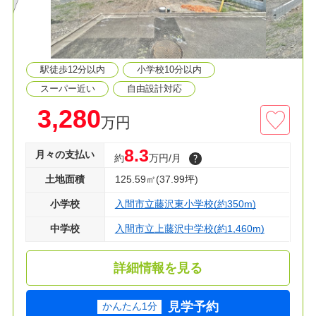
■フルオーダー、セミオーダー承っております
■間取り相談会開催中
■住宅ローンが不安な方！お気軽にご相談くださ
い。
駅徒歩12分以内
小学校10分以内
◇資料請求・見学予約などお気軽にご利用くださ
い
スーパー近い
自由設計対応
3,280
万円
8.3
月々の支払い
約
万円/月
土地面積
125.59㎡(37.99坪)
小学校
入間市立藤沢東小学校(約350m)
中学校
入間市立上藤沢中学校(約1,460m)
詳細情報を見る
見学予約
かんたん1分