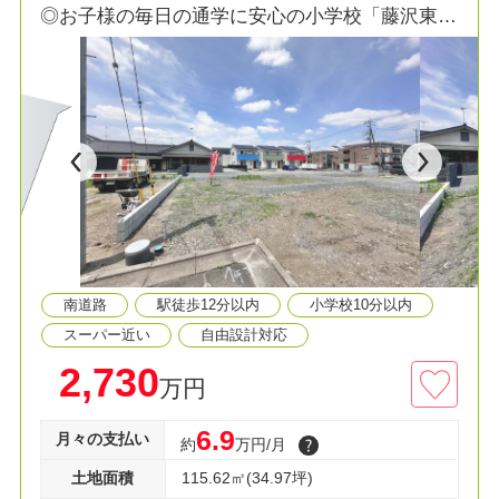
◎お子様の毎日の通学に安心の小学校「藤沢東小
学校」5分！
◎徒歩圏内にスーパー、コンビニ、病院まで揃う
便利な立地！
■全6区画の分譲地！
■自由設計可能
■お好きな間取りでマイホームを建てられます
■フルオーダー、セミオーダー承っております
■間取り相談会開催中
■住宅ローンが不安な方！お気軽にご相談くださ
い。
南道路
駅徒歩12分以内
小学校10分以内
◇資料請求・見学予約などお気軽にご利用くださ
い
スーパー近い
自由設計対応
2,730
万円
6.9
月々の支払い
約
万円/月
土地面積
115.62㎡(34.97坪)