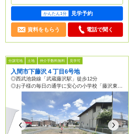
見学予約
かんたん1分
資料をもらう
電話で聞く
分譲宅地
土地
仲介手数料無料
見学可
入間市下藤沢４丁目6号地
◎西武池袋線「武蔵藤沢駅」徒歩12分
◎お子様の毎日の通学に安心の小学校「藤沢東小
学校」5分！
◎徒歩圏内にスーパー、コンビニ、病院まで揃う
便利な立地！
■全6区画の分譲地！
■自由設計可能
■お好きな間取りでマイホームを建てられます