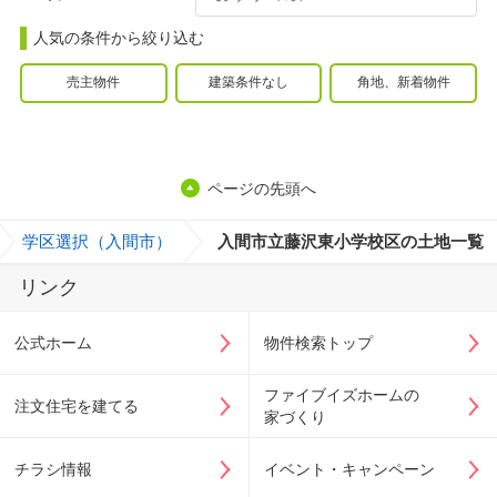
人気の条件から絞り込む
売主物件
建築条件なし
角地、新着物件
ページの先頭へ
>
学区選択（入間市）
>
入間市立藤沢東小学校区の土地一覧
リンク
公式ホーム
物件検索トップ
ファイブイズホームの
注文住宅を建てる
家づくり
チラシ情報
イベント・キャンペーン