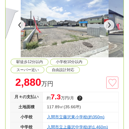
◎徒歩圏内にスーパー、コンビニ、病院まで揃う
便利な立地！
■全6区画の分譲地！
■自由設計可能
■お好きな間取りでマイホームを建てられます
■フルオーダー、セミオーダー承っております
■間取り相談会開催中
■住宅ローンが不安な方！お気軽にご相談くださ
い。
駅徒歩12分以内
小学校10分以内
◇資料請求・見学予約などお気軽にご利用くださ
い
スーパー近い
自由設計対応
2,880
万円
7.3
月々の支払い
約
万円/月
土地面積
117.89㎡(35.66坪)
小学校
入間市立藤沢東小学校(約350m)
中学校
入間市立上藤沢中学校(約1,460m)