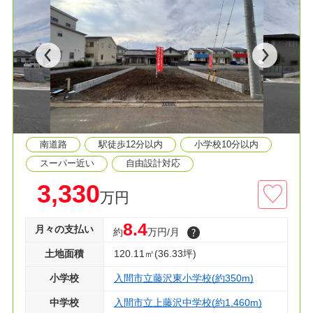
便利な立地！
■全6区画の分譲地！
■自由設計可能
■お好きな間取りでマイホームを建てられます
■フルオーダー、セミオーダー承っております
■間取り相談会開催中
■住宅ローンが不安な方！お気軽にご相談くださ
い。
南道路
駅徒歩12分以内
小学校10分以内
◇資料請求・見学予約などお気軽にご利用くださ
い
スーパー近い
自由設計対応
3,330
万円
8.4
月々の支払い
約
万円/月
土地面積
120.11㎡(36.33坪)
小学校
入間市立藤沢東小学校(約350m)
中学校
入間市立上藤沢中学校(約1,460m)