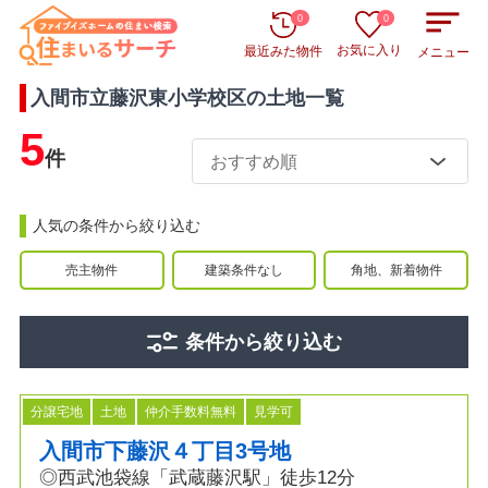
0
0
お気に入り
最近みた物件
メニュー
入間市立藤沢東小学校区
の
土地
一覧
5
件
人気の条件から絞り込む
売主物件
建築条件なし
角地、新着物件
条件から絞り込む
分譲宅地
土地
仲介手数料無料
見学可
入間市下藤沢４丁目3号地
◎西武池袋線「武蔵藤沢駅」徒歩12分