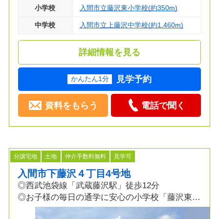
小学校
入間市立藤沢東小学校(約350m)
中学校
入間市立上藤沢中学校(約1,460m)
詳細情報を見る
見学予約
かんたん1分
資料をもらう
電話で聞く
分譲宅地
土地
仲介手数料無料
見学可
入間市下藤沢４丁目4号地
◎西武池袋線「武蔵藤沢駅」徒歩12分
◎お子様の毎日の通学に安心の小学校「藤沢東小
学校」5分！