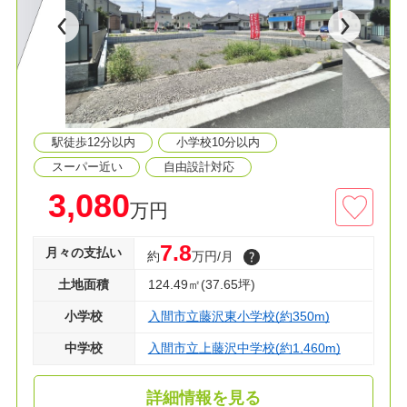
■自由設計可能
■お好きな間取りでマイホームを建てられます
■フルオーダー、セミオーダー承っております
■間取り相談会開催中
■住宅ローンが不安な方！お気軽にご相談くださ
い。
駅徒歩12分以内
小学校10分以内
◇資料請求・見学予約などお気軽にご利用くださ
い
スーパー近い
自由設計対応
3,080
万円
7.8
月々の支払い
約
万円/月
土地面積
124.49㎡(37.65坪)
小学校
入間市立藤沢東小学校(約350m)
中学校
入間市立上藤沢中学校(約1,460m)
詳細情報を見る