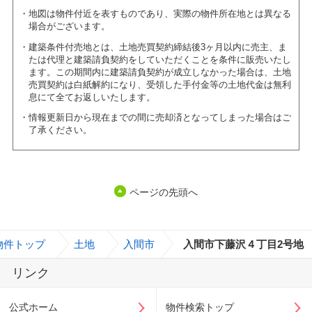
地図は物件付近を表すものであり、実際の物件所在地とは異なる
場合がございます。
建築条件付売地とは、土地売買契約締結後3ヶ月以内に売主、ま
たは代理と建築請負契約をしていただくことを条件に販売いたし
ます。この期間内に建築請負契約が成立しなかった場合は、土地
売買契約は白紙解約になり、受領した手付金等の土地代金は無利
息にて全てお返しいたします。
情報更新日から現在までの間に売却済となってしまった場合はご
了承ください。
ページの先頭へ
物件トップ
>
土地
>
入間市
>
入間市下藤沢４丁目2号地
リンク
公式ホーム
物件検索トップ