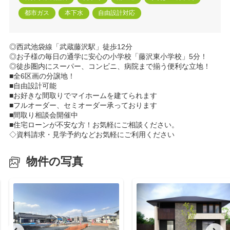
都市ガス
本下水
自由設計対応
◎西武池袋線「武蔵藤沢駅」徒歩12分
◎お子様の毎日の通学に安心の小学校「藤沢東小学校」5分！
◎徒歩圏内にスーパー、コンビニ、病院まで揃う便利な立地！
■全6区画の分譲地！
■自由設計可能
■お好きな間取りでマイホームを建てられます
■フルオーダー、セミオーダー承っております
■間取り相談会開催中
■住宅ローンが不安な方！お気軽にご相談ください。
◇資料請求・見学予約などお気軽にご利用ください
物件の写真