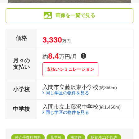
画像を一覧で見る
価格
3,330
万円
8.4
約
万円/月
月々の
支払い
支払いシミュレーション
入間市立藤沢東小学校
(約350m)
小学校
同じ学区の物件を見る
入間市立上藤沢中学校
(約1,460m)
中学校
同じ学区の物件を見る
仲介手数料無料
見学可
南道路
駅徒歩12分以内