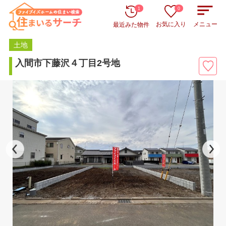
1
0
お気に入り
メニュー
最近みた物件
土地
入間市下藤沢４丁目2号地