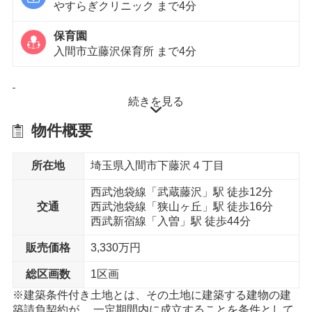
やすらぎクリニック まで4分
保育園
入間市立藤沢保育所 まで4分
徒歩10分以内
続きを見る
物件概要
スーパー
ヤオコー 入間下藤沢店 まで7分
所在地
埼玉県入間市下藤沢４丁目
ドラッグストア
ドラッグセイムス 入間下藤沢店 まで7分
西武池袋線「武蔵藤沢」駅 徒歩12分
交通
西武池袋線「狭山ヶ丘」駅 徒歩16分
西武新宿線「入曽」駅 徒歩44分
コンビニエンスストア
セブンイレブン 所沢狭山ヶ丘2丁目店 まで10分
販売価格
3,330万円
コンビニエンスストア
総区画数
1区画
ファミリーマート下藤沢店 まで7分
※建築条件付き土地とは、その土地に建築する建物の建
築請負契約が、 一定期間内に成立することを条件として