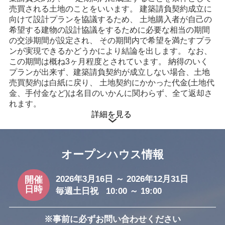
売買される土地のことをいいます。 建築請負契約成立に
徒歩15分以内
向けて設計プランを協議するため、 土地購入者が自己の
希望する建物の設計協議をするために必要な相当の期間
駅
の交渉期間が設定され、 その期間内で希望を満たすプラ
武蔵藤沢駅 まで12分
ンが実現できるかどうかにより結論を出します。 なお、
この期間は概ね3ヶ月程度とされています。 納得のいく
プランが出来ず、建築請負契約が成立しない場合、土地
売買契約は白紙に戻り、 土地契約にかかった代金(土地代
金、手付金など)は名目のいかんに関わらず、全て返却さ
れます。
詳細を見る
オープンハウス情報
2026年3月16日 ～ 2026年12月31日
開催
日時
毎週土日祝 10:00 ～ 19:00
※事前に必ずお問い合わせください