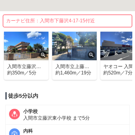
カーナビ住所：
入間市下藤沢4-17-15付近
入間市立藤沢東
入間市立上藤沢
ヤオコー 入間
小学校
約350m／5分
中学校
約1,460m／19分
藤沢店
約520m／7分
徒歩5分以内
小学校
入間市立藤沢東小学校 まで5分
内科