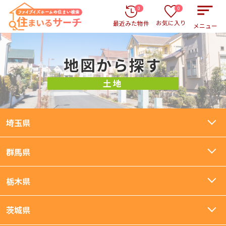
0
0
お気に入り
最近みた物件
メニュー
地図から探す
土地
埼玉県
群馬県
栃木県
茨城県