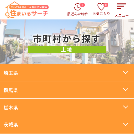
0
0
お気に入り
最近みた物件
メニュー
市町村から探す
土地
埼玉県
群馬県
栃木県
茨城県