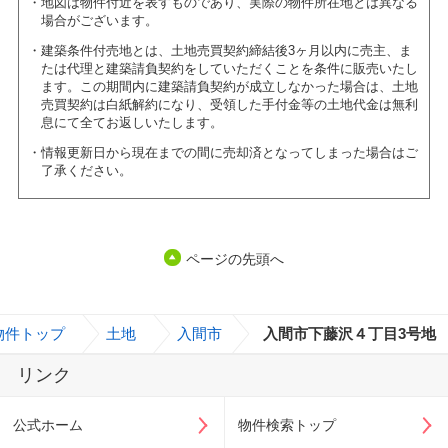
地図は物件付近を表すものであり、実際の物件所在地とは異なる
場合がございます。
建築条件付売地とは、土地売買契約締結後3ヶ月以内に売主、ま
たは代理と建築請負契約をしていただくことを条件に販売いたし
ます。この期間内に建築請負契約が成立しなかった場合は、土地
売買契約は白紙解約になり、受領した手付金等の土地代金は無利
息にて全てお返しいたします。
情報更新日から現在までの間に売却済となってしまった場合はご
了承ください。
ページの先頭へ
物件トップ
>
土地
>
入間市
>
入間市下藤沢４丁目3号地
リンク
公式ホーム
物件検索トップ