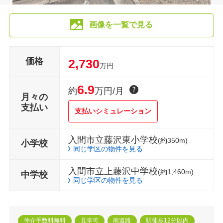
画像を一覧で見る
価格
2,730
万円
6.9
約
万円/月
月々の
支払い
支払いシミュレーション
入間市立藤沢東小学校
(約350m)
小学校
同じ学区の物件を見る
入間市立上藤沢中学校
(約1,460m)
中学校
同じ学区の物件を見る
仲介手数料無料
見学可
南道路
駅徒歩12分以内