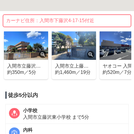
カーナビ住所：
入間市下藤沢4-17-15付近
入間市立藤沢東
入間市立上藤沢
ヤオコー 入間
小学校
約350m／5分
中学校
約1,460m／19分
藤沢店
約520m／7分
徒歩5分以内
小学校
入間市立藤沢東小学校 まで5分
内科