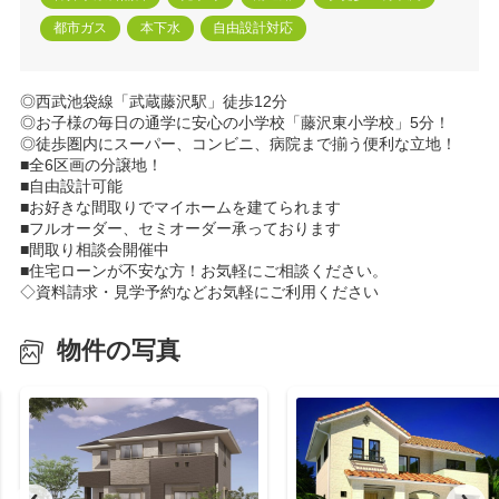
都市ガス
本下水
自由設計対応
◎西武池袋線「武蔵藤沢駅」徒歩12分
◎お子様の毎日の通学に安心の小学校「藤沢東小学校」5分！
◎徒歩圏内にスーパー、コンビニ、病院まで揃う便利な立地！
■全6区画の分譲地！
■自由設計可能
■お好きな間取りでマイホームを建てられます
■フルオーダー、セミオーダー承っております
■間取り相談会開催中
■住宅ローンが不安な方！お気軽にご相談ください。
◇資料請求・見学予約などお気軽にご利用ください
物件の写真