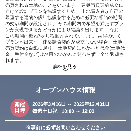
売買される土地のことをいいます。 建築請負契約成立に
徒歩15分以内
向けて設計プランを協議するため、 土地購入者が自己の
希望する建物の設計協議をするために必要な相当の期間
駅
の交渉期間が設定され、 その期間内で希望を満たすプラ
武蔵藤沢駅 まで12分
ンが実現できるかどうかにより結論を出します。 なお、
この期間は概ね3ヶ月程度とされています。 納得のいく
プランが出来ず、建築請負契約が成立しない場合、土地
売買契約は白紙に戻り、 土地契約にかかった代金(土地代
金、手付金など)は名目のいかんに関わらず、全て返却さ
れます。
詳細を見る
オープンハウス情報
2026年3月16日 ～ 2026年12月31日
開催
日時
毎週土日祝 10:00 ～ 19:00
※事前に必ずお問い合わせください