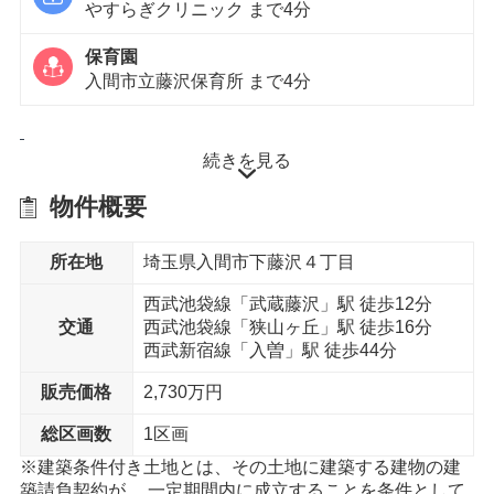
やすらぎクリニック まで4分
保育園
入間市立藤沢保育所 まで4分
徒歩10分以内
続きを見る
物件概要
スーパー
ヤオコー 入間下藤沢店 まで7分
所在地
埼玉県入間市下藤沢４丁目
ドラッグストア
ドラッグセイムス 入間下藤沢店 まで7分
西武池袋線「武蔵藤沢」駅 徒歩12分
交通
西武池袋線「狭山ヶ丘」駅 徒歩16分
西武新宿線「入曽」駅 徒歩44分
コンビニエンスストア
セブンイレブン 所沢狭山ヶ丘2丁目店 まで10分
販売価格
2,730万円
コンビニエンスストア
総区画数
1区画
ファミリーマート下藤沢店 まで7分
※建築条件付き土地とは、その土地に建築する建物の建
築請負契約が、 一定期間内に成立することを条件として