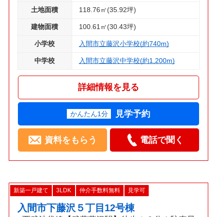
土地面積
118.76㎡(35.92坪)
建物面積
100.61㎡(30.43坪)
小学校
入間市立藤沢小学校(約740m)
中学校
入間市立藤沢中学校(約1,200m)
詳細情報を見る
見学予約
かんたん1分
資料をもらう
電話で聞く
新築一戸建て
3LDK
仲介手数料無料
見学可
入間市下藤沢５丁目12号棟