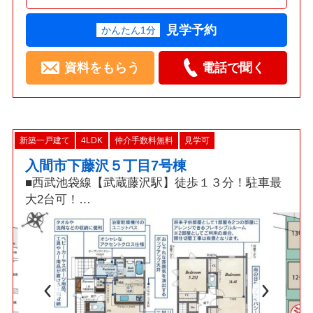
見学予約
かんたん1分
資料をもらう
電話で聞く
新築一戸建て
4LDK
仲介手数料無料
見学可
入間市下藤沢５丁目7号棟
■西武池袋線【武蔵藤沢駅】徒歩１３分！駐車最
大2台可！
□折上天井採用16帖LDK・土間収納・食洗機・カ
ードキー！
■「耐震+制震」ダンパー標準装備の繰り返す地
震に強い新築戸建！
◇資料請求・見学予約などお気軽にご利用くださ
い◇