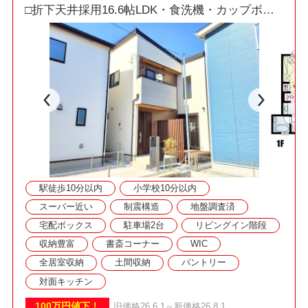
□折下天井採用16.6帖LDK・食洗機・カップボー
ド・衣類乾燥機乾太くん！
■なかなか見れない着工中の様子も今ならご見学
できます！
□資料請求・ご見学をご希望の際はお気軽にお問
い合わせください！
駅徒歩10分以内
小学校10分以内
スーパー近い
制震構造
地盤調査済
宅配ボックス
駐車場2台
リビングイン階段
収納豊富
書斎コーナー
WIC
全居室収納
土間収納
パントリー
対面キッチン
100万円値下！
旧価格26.6.1～新価格26.8.1