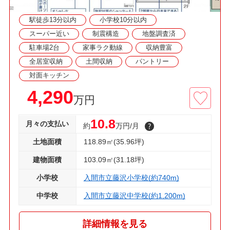
駅徒歩13分以内
小学校10分以内
スーパー近い
制震構造
地盤調査済
駐車場2台
家事ラク動線
収納豊富
全居室収納
土間収納
パントリー
対面キッチン
4,290
万円
10.8
月々の支払い
約
万円/月
土地面積
118.89㎡(35.96坪)
建物面積
103.09㎡(31.18坪)
小学校
入間市立藤沢小学校(約740m)
中学校
入間市立藤沢中学校(約1,200m)
詳細情報を見る