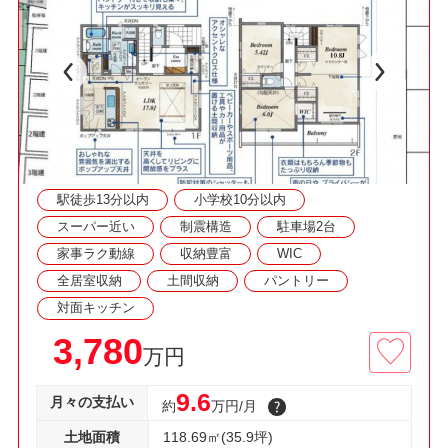
■冷暖房の効率を高める複層ガラス、節水型トイ
レ、経済的な都市ガス！
◇資料請求・見学予約などお気軽にご利用くださ
い◇
駅徒歩13分以内
小学校10分以内
スーパー近い
制震構造
駐車場2台
家事ラク動線
収納豊富
WIC
全居室収納
土間収納
パントリー
対面キッチン
3,780
万円
9.6
月々の支払い
約
万円/月
土地面積
118.69㎡(35.9坪)