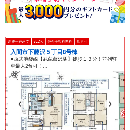
新築一戸建て
3LDK
仲介手数料無料
見学可
入間市下藤沢５丁目8号棟
■西武池袋線【武蔵藤沢駅】徒歩１３分！並列駐
車最大2台可！
□折上天井採用20帖LDK・土間収納・食洗機・パ
ントリー・カードキー！
■「耐震+制震」ダンパー標準装備の繰り返す地
震に強い新築戸建！
◇資料請求・見学予約などお気軽にご利用くださ
い◇