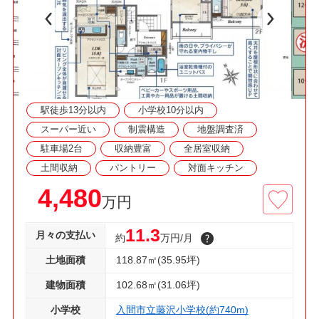
◇資料請求・見学予約などお気軽にご利用くださ
い◇
駅徒歩13分以内
小学校10分以内
スーパー近い
制震構造
地盤調査済
駐車場2台
収納豊富
全居室収納
土間収納
パントリー
対面キッチン
4,480
万円
11.3
月々の支払い
約
万円/月
土地面積
118.87㎡(35.95坪)
建物面積
102.68㎡(31.06坪)
小学校
入間市立藤沢小学校(約740m)