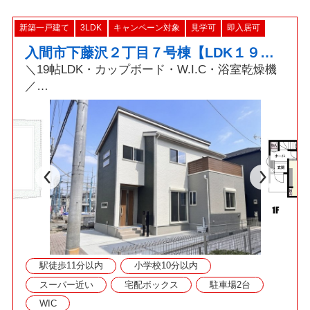
新築一戸建て
3LDK
キャンペーン対象
見学可
即入居可
入間市下藤沢２丁目７号棟【LDK１９帖・ウォークインクローゼット】
＼19帖LDK・カップボード・W.I.C・浴室乾燥機
／
■建物建築中の為、いつでもご見学可能です！
■資料請求・ご見学をご希望の際はお気軽にお問
い合わせください！
駅徒歩11分以内
小学校10分以内
スーパー近い
宅配ボックス
駐車場2台
WIC