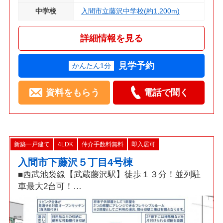
中学校
入間市立藤沢中学校(約1,200m)
詳細情報を見る
見学予約
かんたん1分
資料をもらう
電話で聞く
新築一戸建て
4LDK
仲介手数料無料
即入居可
入間市下藤沢５丁目4号棟
■西武池袋線【武蔵藤沢駅】徒歩１３分！並列駐
車最大2台可！
□折上天井採用16.5帖LDK・食洗機・W.I.C×2・パ
ントリー・カードキー！
■冷暖房の効率を高める複層ガラス、節水型トイ