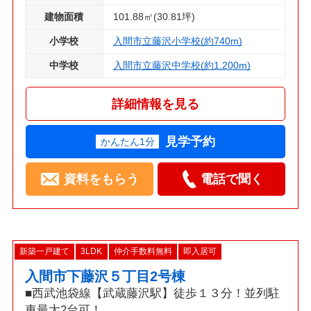
建物面積
101.88㎡(30.81坪)
小学校
入間市立藤沢小学校(約740m)
中学校
入間市立藤沢中学校(約1,200m)
詳細情報を見る
見学予約
かんたん1分
資料をもらう
電話で聞く
新築一戸建て
3LDK
仲介手数料無料
即入居可
入間市下藤沢５丁目2号棟
■西武池袋線【武蔵藤沢駅】徒歩１３分！並列駐
車最大2台可！