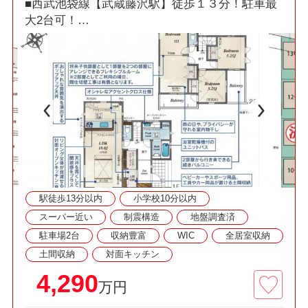
■西武池袋線【武蔵藤沢駅】徒歩１３分！駐車最
大2台可！
□折上天井採用18帖LDK・土間収納・W.I.C・食洗
機・カードキー！
■「耐震+制震」ダンパー標準装備の繰り返す地
震に強い新築戸建！
◇資料請求・見学予約などお気軽にご利用くださ
い◇
駅徒歩13分以内
小学校10分以内
スーパー近い
制震構造
地盤調査済
駐車場2台
収納豊富
WIC
全居室収納
土間収納
対面キッチン
4,290
万円