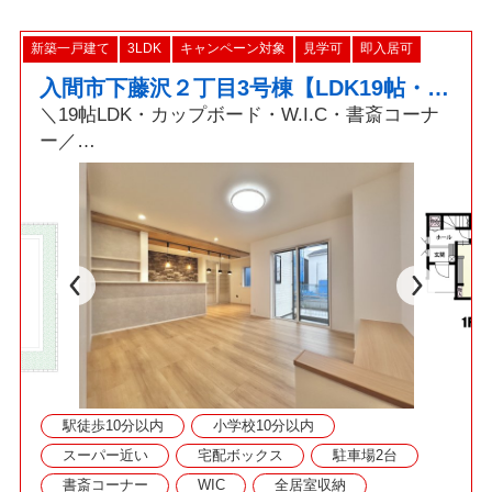
新築一戸建て
3LDK
キャンペーン対象
見学可
即入居可
入間市下藤沢２丁目3号棟【LDK19帖・ウォークイン・書斎】
＼19帖LDK・カップボード・W.I.C・書斎コーナ
ー／
■建物建築中の為、いつでもご見学可能です！
■資料請求・ご見学をご希望の際はお気軽にお問
い合わせください！
駅徒歩10分以内
小学校10分以内
スーパー近い
宅配ボックス
駐車場2台
書斎コーナー
WIC
全居室収納