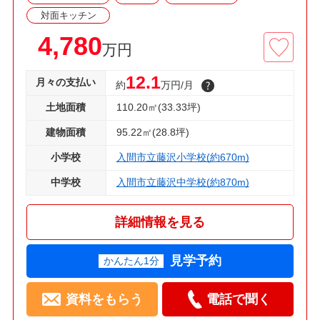
対面キッチン
4,780
万円
12.1
月々の支払い
約
万円/月
土地面積
110.20㎡(33.33坪)
建物面積
95.22㎡(28.8坪)
小学校
入間市立藤沢小学校(約670m)
中学校
入間市立藤沢中学校(約870m)
詳細情報を見る
見学予約
かんたん1分
資料をもらう
電話で聞く