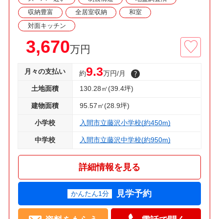
収納豊富
全居室収納
和室
対面キッチン
3,670
万円
9.3
月々の支払い
約
万円/月
土地面積
130.28㎡(39.4坪)
建物面積
95.57㎡(28.9坪)
小学校
入間市立藤沢小学校(約450m)
中学校
入間市立藤沢中学校(約950m)
詳細情報を見る
見学予約
かんたん1分