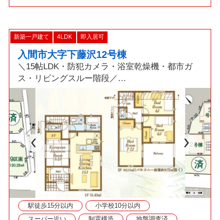
新築一戸建て
4LDK
即入居可
入間市大字下藤沢12号棟
＼15帖LDK・防犯カメラ・浴室乾燥機・都市ガ
ス・リビングスルー階段／
■西武池袋線【武蔵藤沢駅】徒歩15分！並列駐車
最大2台可！
■冷暖房の効率を高める複層ガラス、節水型トイ
レ、ZEH水準住宅！
■資料請求・ご見学をご希望の際はお気軽にお問
い合わせください！
駅徒歩15分以内
小学校10分以内
スーパー近い
制震構造
地盤調査済