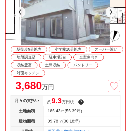
レ、経済的な都市ガス！
□資料請求・見学予約などお気軽にご利用くださ
い
駅徒歩9分以内
小学校10分以内
スーパー近い
地盤調査済
駐車場2台
全室南向き
収納豊富
土間収納
パントリー
対面キッチン
3,680
万円
9.3
月々の支払い
約
万円/月
土地面積
186.43㎡(56.39坪)
建物面積
99.78㎡(30.18坪)