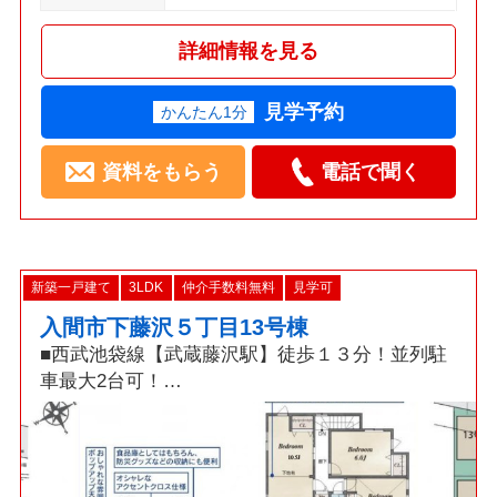
詳細情報を見る
見学予約
かんたん1分
資料をもらう
電話で聞く
新築一戸建て
3LDK
仲介手数料無料
見学可
入間市下藤沢５丁目13号棟
■西武池袋線【武蔵藤沢駅】徒歩１３分！並列駐
車最大2台可！
□折上天井採用18帖LDK・土間収納・食洗機・パ
ントリー・カードキー！
■「耐震+制震」ダンパー標準装備の繰り返す地
震に強い新築戸建！