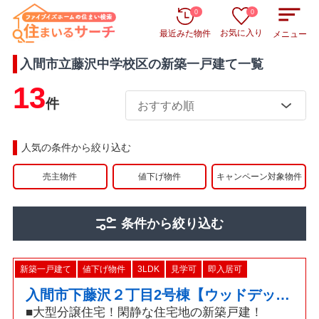
0
0
お気に入り
最近みた物件
メニュー
入間市立藤沢中学校区
の
新築一戸建て
一覧
13
件
人気の条件から絞り込む
売主物件
値下げ物件
キャンペーン対象物件
条件から絞り込む
新築一戸建て
値下げ物件
3LDK
見学可
即入居可
入間市下藤沢２丁目2号棟【ウッドデッキ・パントリー】
■大型分譲住宅！閑静な住宅地の新築戸建！