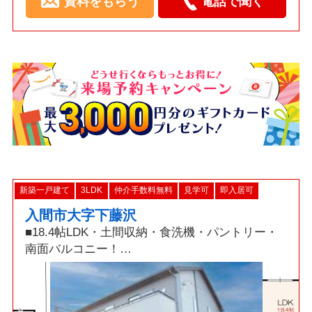
資料をもらう
電話で聞く
新築一戸建て
3LDK
仲介手数料無料
見学可
即入居可
入間市大字下藤沢
■18.4帖LDK・土間収納・食洗機・パントリー・
南面バルコニー！
□駐車最大2台可！南側空きスペースのため陽当た
り良好！
■冷暖房の効率を高める複層ガラス、節水型トイ