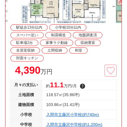
駅徒歩13分以内
小学校10分以内
スーパー近い
制震構造
地盤調査済
駐車場2台
家事ラク動線
収納豊富
全居室収納
土間収納
和室
対面キッチン
4,390
万円
11.1
月々の支払い
約
万円/月
土地面積
118.57㎡(35.86坪)
建物面積
103.86㎡(31.41坪)
小学校
入間市立藤沢小学校(約740m)
中学校
入間市立藤沢中学校(約1,200m)