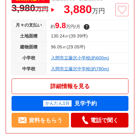
3,980
3,880
万円
万円
9.8
月々の支払い
約
万円/月
土地面積
130.24㎡(39.39坪)
建物面積
96.05㎡(29.05坪)
小学校
入間市立藤沢小学校(約600m)
中学校
入間市立藤沢中学校(約780m)
詳細情報を見る
見学予約
かんたん1分
資料をもらう
電話で聞く