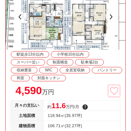
レ、経済的な都市ガス！
◇資料請求・見学予約などお気軽にご利用くださ
い◇
駅徒歩13分以内
小学校10分以内
スーパー近い
制震構造
駐車場2台
収納豊富
WIC
全居室収納
パントリー
和室
対面キッチン
4,590
万円
11.6
月々の支払い
約
万円/月
土地面積
118.94㎡(35.97坪)
建物面積
106.71㎡(32.27坪)