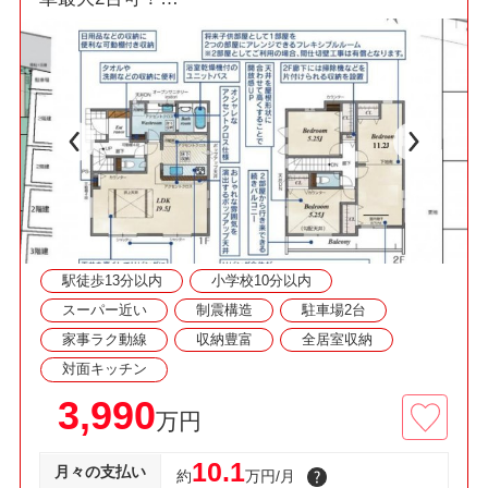
□折上天井採用19.5帖LDK・食洗機・浴室乾燥
機・カードキー！
■冷暖房の効率を高める複層ガラス、節水型トイ
レ、経済的な都市ガス！
◇資料請求・見学予約などお気軽にご利用くださ
い◇
駅徒歩13分以内
小学校10分以内
スーパー近い
制震構造
駐車場2台
家事ラク動線
収納豊富
全居室収納
対面キッチン
3,990
万円
10.1
月々の支払い
約
万円/月