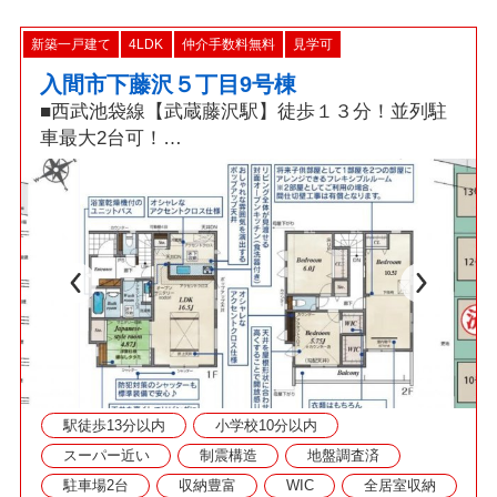
新築一戸建て
4LDK
仲介手数料無料
見学可
入間市下藤沢５丁目9号棟
■西武池袋線【武蔵藤沢駅】徒歩１３分！並列駐
車最大2台可！
□折上天井採用16.5帖LDK・食洗機・W.I.C×2・カ
ードキー！
■「耐震+制震」ダンパー標準装備の繰り返す地
震に強い新築戸建！
◇資料請求・見学予約などお気軽にご利用くださ
い◇
駅徒歩13分以内
小学校10分以内
スーパー近い
制震構造
地盤調査済
駐車場2台
収納豊富
WIC
全居室収納