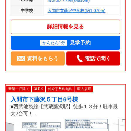
小学校
藤沢北小学校(約690m)
中学校
入間市立藤沢中学校(約1,070m)
詳細情報を見る
見学予約
かんたん1分
資料をもらう
電話で聞く
新築一戸建て
3LDK
仲介手数料無料
即入居可
入間市下藤沢５丁目6号棟
■西武池袋線【武蔵藤沢駅】徒歩１３分！駐車最
大2台可！
□折上天井採用17帖LDK・食洗機・土間収納・
W.I.C・カードキー！