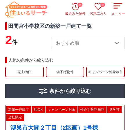
0
0
お気に入り
最近みた物件
メニュー
田間宮小学校区
の
新築一戸建て
一覧
2
件
人気の条件から絞り込む
売主物件
値下げ物件
キャンペーン対象物件
条件から絞り込む
新築一戸建て
3LDK
キャンペーン対象
仲介手数料無料
見学可
当社限定
鴻巣市大間２丁目（2区画）1号棟