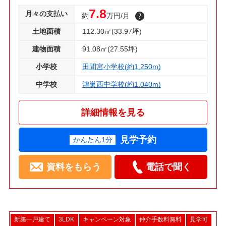
7.8
月々の支払い
約
万円/月
土地面積
112.30㎡(33.97坪)
建物面積
91.08㎡(27.55坪)
小学校
田間宮小学校(約1,250m)
中学校
鴻巣西中学校(約1,040m)
詳細情報を見る
見学予約
かんたん1分
資料をもらう
電話で聞く
新築一戸建て
3LDK
キャンペーン対象
仲介手数料無料
見学可