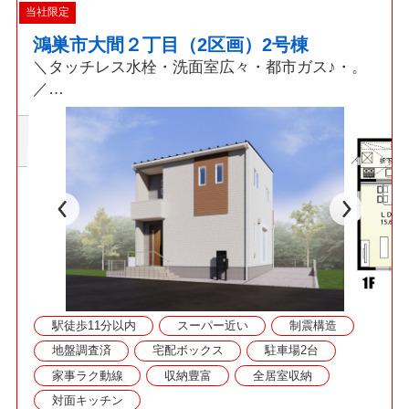
当社限定
鴻巣市大間２丁目（2区画）2号棟
＼タッチレス水栓・洗面室広々・都市ガス♪・。
／
☆・。POINT 【2026年10月完成予定】
◆買い物便利な環境
◆徒歩・車・電車でも利便性の高い立地
◆都市ガス・本下水エリア
◆タッチレス水栓・食洗機付き
◆駐車2台・収納豊富
☆・。周辺環境
◆田間宮小学校 徒歩16分
駅徒歩11分以内
スーパー近い
制震構造
◆鴻巣市西中学校 徒歩13分
◆FOODOFFストッカー 徒歩10分
地盤調査済
宅配ボックス
駐車場2台
◆セブンイレブン 徒歩4分
家事ラク動線
収納豊富
全居室収納
対面キッチン