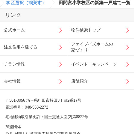
>
学区選択（鴻巣市）
>
田間宮小学校区の新築一戸建て一覧
リンク
公式ホーム
物件検索トップ
ファイブイズホームの
注文住宅を建てる
家づくり
チラシ情報
イベント・キャンペーン
会社情報
店舗紹介
〒361-0056 埼玉県行田市持田3丁目2番17号
電話番号：048-553-2272
宅地建物取引業免許：国土交通大臣(2)第8822号
加盟団体
公益社団法人 首都圏不動産公正取引協議会