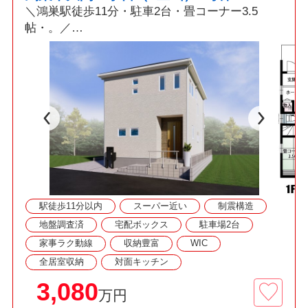
＼鴻巣駅徒歩11分・駐車2台・畳コーナー3.5
帖・。／
☆・。POINT 【2026年10月完成予定】
◆買い物便利な環境
◆徒歩・車・電車でも利便性の高い立地
◆都市ガス・本下水エリア
◆タッチレス水栓・食洗機付き
◆WIC3か所・収納豊富
☆・。周辺環境
◆田間宮小学校 徒歩16分
駅徒歩11分以内
スーパー近い
制震構造
◆鴻巣市西中学校 徒歩13分
◆FOODOFFストッカー 徒歩10分
地盤調査済
宅配ボックス
駐車場2台
◆セブンイレブン 徒歩4分
家事ラク動線
収納豊富
WIC
全居室収納
対面キッチン
3,080
万円