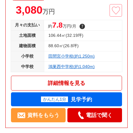
3,080
万円
7.8
月々の支払い
約
万円/月
土地面積
106.44㎡(32.19坪)
建物面積
88.60㎡(26.8坪)
小学校
田間宮小学校(約1,250m)
中学校
鴻巣西中学校(約1,040m)
詳細情報を見る
見学予約
かんたん1分
資料をもらう
電話で聞く