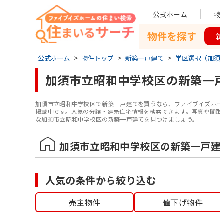
公式ホーム
物件を探す
公式ホーム
>
物件トップ
>
新築一戸建て
>
学区選択（加須
加須市立昭和中学校区
の
新築一
加須市立昭和中学校区
で
新築一戸建て
を買うなら、ファイブイズホ
掲載中です。人気の分譲・建売住宅情報を検索できます。写真や間
な加須市立昭和中学校区の新築一戸建てを見つけましょう。
加須市立昭和中学校区
の
新築一戸
人気の条件から絞り込む
売主物件
値下げ物件