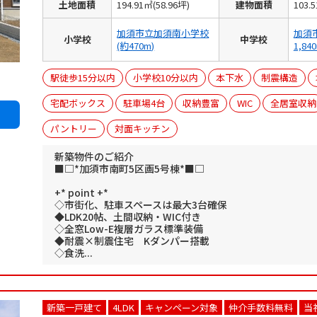
土地面積
194.91㎡(58.96坪)
建物面積
103.
加須市立加須南小学校
加須
小学校
中学校
(約470m)
1,84
駅徒歩15分以内
小学校10分以内
本下水
制震構造
宅配ボックス
駐車場4台
収納豊富
WIC
全居室収納
パントリー
対面キッチン
新築物件のご紹介
■□*加須市南町5区画5号棟*■□
+* point +*
◇市街化、駐車スペースは最大3台確保
◆LDK20帖、土間収納・WIC付き
◇全窓Low-E複層ガラス標準装備
◆耐震×制震住宅 Kダンパー搭載
◇食洗...
新築一戸建て
4LDK
キャンペーン対象
仲介手数料無料
当