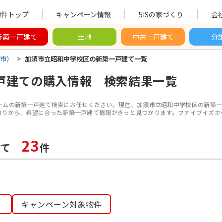
物件トップ
キャンペーン情報
5ISの家づくり
会
新築一戸建て
土地
中古一戸建て
分
市）
>
加須市立昭和中学校区の新築一戸建て一覧
戸建て
の購入情報 検索結果一覧
ームの新築一戸建て検索にお任せください。現在、
加須市立昭和中学校区
の新築一
取りから、希望に合った新築一戸建て情報がきっと見つかります。ファイブイズホ
23
建て
件
キャンペーン対象物件