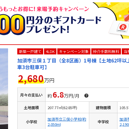
新築一戸建て
4LDK
キャンペーン対象
仲介手数料無料
当
加須市三俣１丁目（全8区画）1号棟【土地62坪以
車3台駐車可】
2,680
万円
6.8
月々の支払い
約
万円/月
土地面積
207.77㎡(62.85坪)
建物面積
105.
加須市立三俣小学校(約
加須
小学校
中学校
2,050m)
2,19