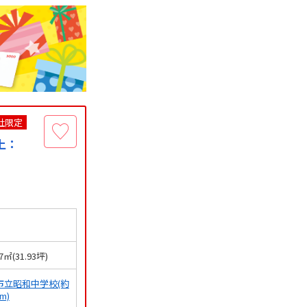
社限定
上：
57㎡(31.93坪)
市立昭和中学校(約
0m)