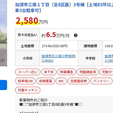
加須市三俣１丁目（全8区画）3号棟【土地83坪以
車3台駐車可】
2,580
万円
6.5
月々の支払い
約
万円/月
土地面積
274.66㎡(83.08坪)
建物面積
106.
加須市立三俣小学校(約
加須
小学校
中学校
2,050m)
2,19
スーパー近い
本下水
制震構造
地盤調査済
宅配ボ
駐車場3台
収納豊富
WIC
全居室収納
パントリー
対面キッチン
新築物件のご紹介
■□*加須市三俣1丁目8区画3号棟*■□
+* point +*