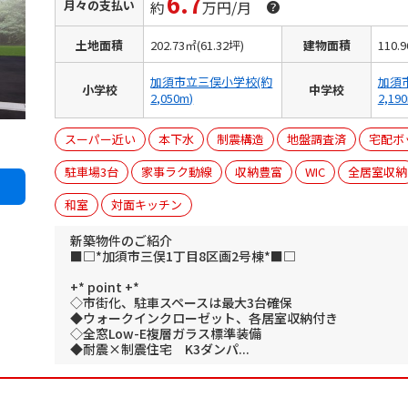
6.7
月々の支払い
約
万円/月
土地面積
202.73㎡(61.32坪)
建物面積
110.
加須市立三俣小学校(約
加須
小学校
中学校
2,050m)
2,19
スーパー近い
本下水
制震構造
地盤調査済
宅配ボ
駐車場3台
家事ラク動線
収納豊富
WIC
全居室収納
和室
対面キッチン
新築物件のご紹介
■□*加須市三俣1丁目8区画2号棟*■□
+* point +*
◇市街化、駐車スペースは最大3台確保
◆ウォークインクローゼット、各居室収納付き
◇全窓Low-E複層ガラス標準装備
◆耐震×制震住宅 K3ダンパ...