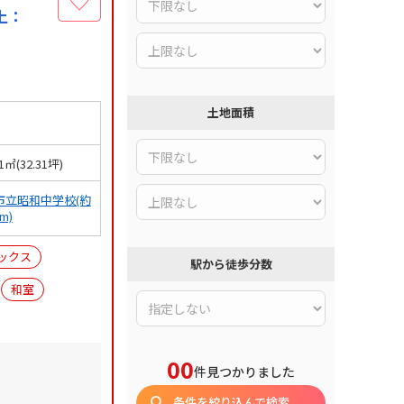
上：
土地面積
81㎡(32.31坪)
市立昭和中学校(約
0m)
ックス
駅から徒歩分数
和室
00
件見つかりました
条件を絞り込んで検索