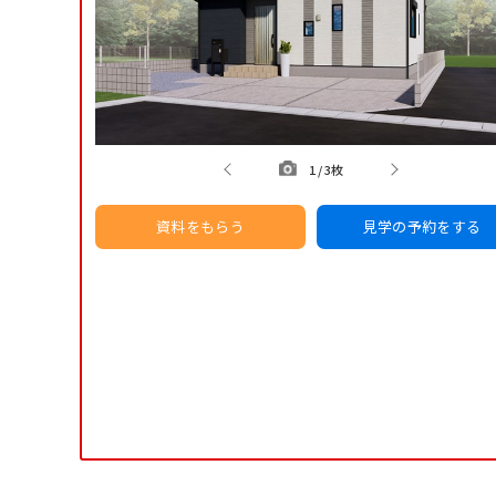
1
/
3枚
資料をもらう
見学の予約をする