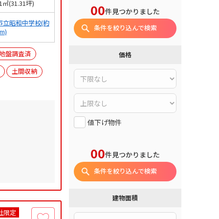
51㎡(31.31坪)
00
件見つかりました
市立昭和中学校(約
条件を絞り込んで検索
0m)
地盤調査済
価格
土間収納
値下げ物件
00
件見つかりました
条件を絞り込んで検索
建物面積
社限定