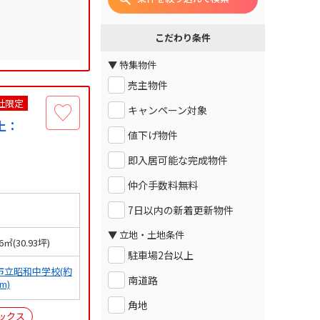
こだわり条件
▼ 特集物件
売主物件
社限定
キャンペーン対象
上：
値下げ物件
即入居可能な完成物件
仲介手数料無料
7日以内の新着更新物件
▼ 立地・土地条件
26㎡(30.93坪)
駐車場2台以上
市立昭和中学校(約
南道路
0m)
角地
ックス