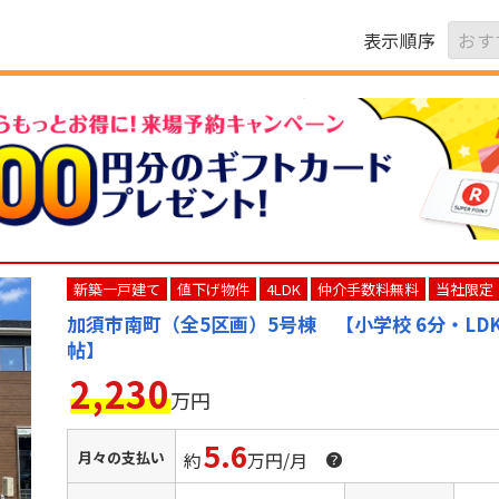
表示順序
新築一戸建て
値下げ物件
4LDK
仲介手数料無料
当社限定
加須市南町（全5区画）5号棟 【小学校 6分・LDK
帖】
2,230
万円
5.6
月々の支払い
約
万円/月