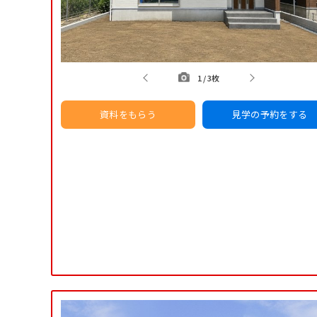
1
/
3枚
資料をもらう
見学の予約をする