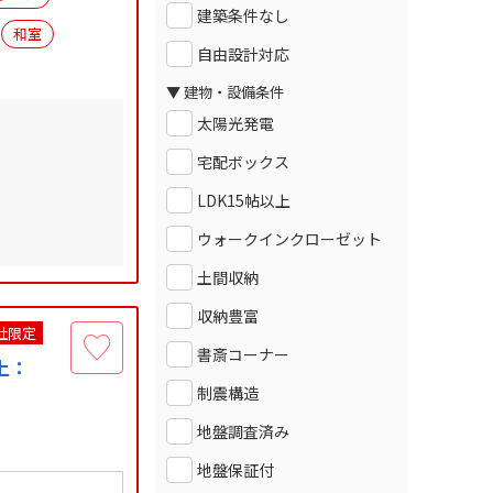
建築条件なし
和室
自由設計対応
▼ 建物・設備条件
太陽光発電
宅配ボックス
LDK15帖以上
ウォークインクローゼット
土間収納
収納豊富
社限定
書斎コーナー
上：
制震構造
地盤調査済み
地盤保証付