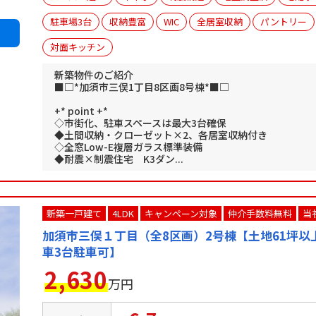
駐車場3台
収納豊富
WIC
全居室収納
パントリー
対面キッチン
新築物件のご紹介
■□*加須市三俣1丁目8区画8号棟*■□
+* point +*
◇市街化、駐車スペースは最大3台確保
◆土間収納・クローゼット×2、各居室収納付き
◇全窓Low-E複層ガラス標準装備
◆耐震×制震住宅 K3ダン...
新築一戸建て
4LDK
キャンペーン対象
仲介手数料無料
当
加須市三俣１丁目（全8区画）2号棟【土地61坪以
車3台駐車可】
2,630
万円