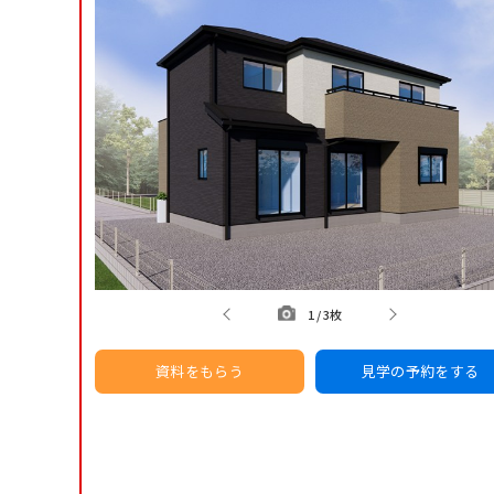
1
/
3枚
資料をもらう
見学の予約をする