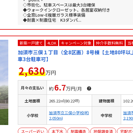
◇市街化、駐車スペースは最大3台確保
◆ウォークインクローゼット、各居室収納付き
◇全窓Low-E複層ガラス標準装備
◆耐震×制震住宅 K3ダンパ...
新築一戸建て
4LDK
キャンペーン対象
仲介手数料無料
当
加須市三俣１丁目（全8区画）8号棟【土地80坪以
車3台駐車可】
2,630
万円
6.7
月々の支払い
約
万円/月
土地面積
265.22㎡(80.22坪)
建物面積
102.
加須市立三俣小学校(約
加須
小学校
中学校
2,050m)
2,19
スーパー近い
本下水
制震構造
地盤調査済
宅配ボ