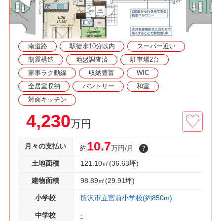
南道路
駅徒歩10分以内
スーパー近い
制震構造
地盤調査済
駐車場2台
家事ラク動線
収納豊富
WIC
全居室収納
パントリー
和室
対面キッチン
4,230
万円
10.7
月々の支払い
約
万円/月
土地面積
121.10㎡(36.63坪)
建物面積
98.89㎡(29.91坪)
小学校
所沢市立宮前小学校(約850m)
中学校
-