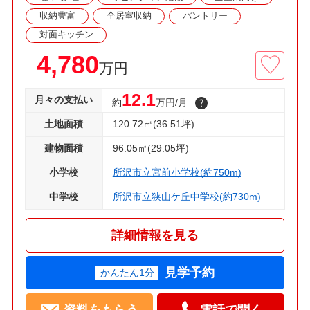
収納豊富
全居室収納
パントリー
対面キッチン
4,780
万円
12.1
月々の支払い
約
万円/月
土地面積
120.72㎡(36.51坪)
建物面積
96.05㎡(29.05坪)
小学校
所沢市立宮前小学校(約750m)
中学校
所沢市立狭山ケ丘中学校(約730m)
詳細情報を見る
見学予約
かんたん1分