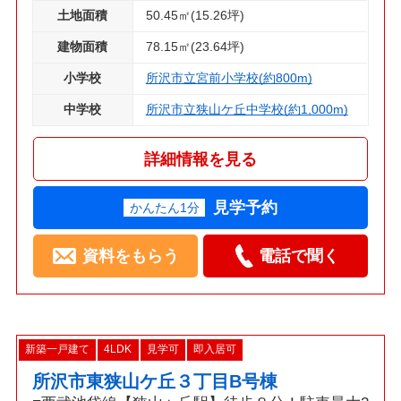
土地面積
50.45㎡(15.26坪)
建物面積
78.15㎡(23.64坪)
小学校
所沢市立宮前小学校(約800m)
中学校
所沢市立狭山ケ丘中学校(約1,000m)
詳細情報を見る
見学予約
かんたん1分
資料をもらう
電話で聞く
新築一戸建て
4LDK
見学可
即入居可
所沢市東狭山ケ丘３丁目B号棟