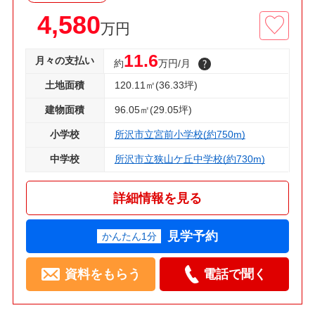
4,580
万円
11.6
月々の支払い
約
万円/月
土地面積
120.11㎡(36.33坪)
建物面積
96.05㎡(29.05坪)
小学校
所沢市立宮前小学校(約750m)
中学校
所沢市立狭山ケ丘中学校(約730m)
詳細情報を見る
見学予約
かんたん1分
資料をもらう
電話で聞く