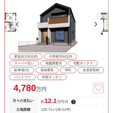
面・ウォークインクロゼット付き！
■パントリー・洗面収納・ウォークインクローゼ
ット等、収納充実プラン！
◇資料請求・見学予約などお気軽にご利用くださ
い◇
駅徒歩13分以内
小学校10分以内
スーパー近い
地盤調査済
宅配ボックス
駐車場2台
収納豊富
WIC
全居室収納
パントリー
対面キッチン
4,780
万円
12.1
月々の支払い
約
万円/月
土地面積
120.71㎡(36.51坪)