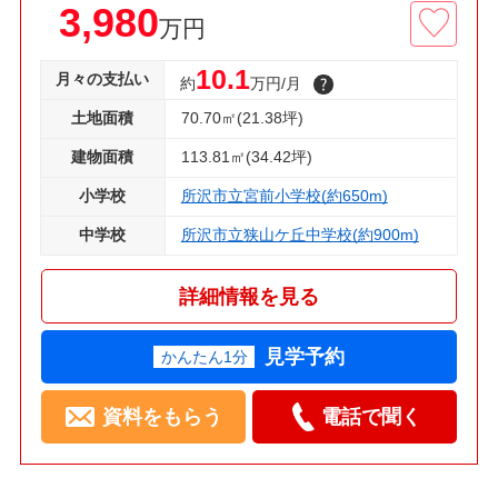
3,980
万円
10.1
月々の支払い
約
万円/月
土地面積
70.70㎡(21.38坪)
建物面積
113.81㎡(34.42坪)
小学校
所沢市立宮前小学校(約650m)
中学校
所沢市立狭山ケ丘中学校(約900m)
詳細情報を見る
見学予約
かんたん1分
資料をもらう
電話で聞く