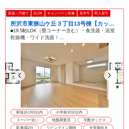
新築一戸建て
3LDK
キャンペーン対象
見学可
即入居可
所沢市東狭山ケ丘３丁目13号棟【カップボード・パントリー・小上がり畳コーナー】
■19.5帖LDK（畳コーナー含む）・食洗器・浴室
乾燥機・ワイド洗面！
□並列駐車最大2台可！セカンドカーをお持ちでも
安心です！
■冷暖房の効率を高める複層ガラス、節水型トイ
レ、経済的な都市ガス！
◇資料請求・見学予約などお気軽にご利用くださ
い◇
駅徒歩13分以内
小学校10分以内
スーパー近い
地盤調査済
宅配ボックス
駐車場2台
リビングイン階段
全室南向き