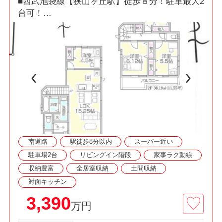
■西武池袋線【狭山ヶ丘駅】徒歩８分！駐車最大2
台可！
□4LDK・15.2帖LDK・土間収納・南面バルコニ
ー！
■耐震等級３！「設計＋建設」住宅性能評価取
得！
□資料請求・見学予約などお気軽にご利用くださ
い
南道路
駅徒歩8分以内
スーパー近い
駐車場2台
リビングイン階段
家事ラク動線
収納豊富
全居室収納
土間収納
対面キッチン
3,390
万円