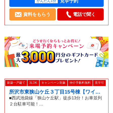
見学予約
かんたん1分
資料をもらう
電話で聞く
新築一戸建て
3LDK
キャンペーン対象
仲介手数料無料
見学可
所沢市東狭山ケ丘３丁目15号棟【ワイド洗面・カップボード付き】
■西武池袋線「狭山ケ丘駅」徒歩13分！お車並列
２台駐車可能！
□19.7帖LDK・食洗機・カップボード・ワイド洗