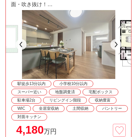
面・吹き抜け！
□縦列駐車最大2台可！セカンドカーをお持ちでも
安心です！
■冷暖房の効率を高める複層ガラス、節水型トイ
レ、経済的な都市ガス！
◇資料請求・見学予約などお気軽にご利用くださ
い◇
駅徒歩13分以内
小学校10分以内
スーパー近い
地盤調査済
宅配ボックス
駐車場2台
リビングイン階段
収納豊富
WIC
全居室収納
土間収納
パントリー
対面キッチン
4,180
万円