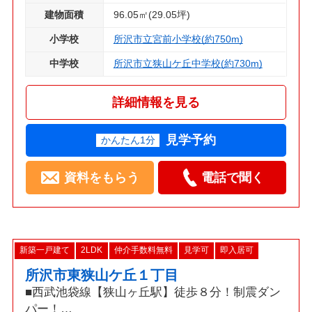
建物面積
96.05㎡(29.05坪)
小学校
所沢市立宮前小学校(約750m)
中学校
所沢市立狭山ケ丘中学校(約730m)
詳細情報を見る
見学予約
かんたん1分
資料をもらう
電話で聞く
新築一戸建て
2LDK
仲介手数料無料
見学可
即入居可
所沢市東狭山ケ丘１丁目
■西武池袋線【狭山ヶ丘駅】徒歩８分！制震ダン
パー！