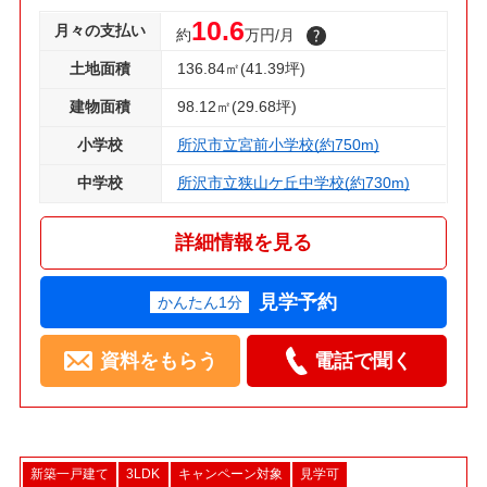
10.6
月々の支払い
約
万円/月
土地面積
136.84㎡(41.39坪)
建物面積
98.12㎡(29.68坪)
小学校
所沢市立宮前小学校(約750m)
中学校
所沢市立狭山ケ丘中学校(約730m)
詳細情報を見る
見学予約
かんたん1分
資料をもらう
電話で聞く
新築一戸建て
3LDK
キャンペーン対象
見学可