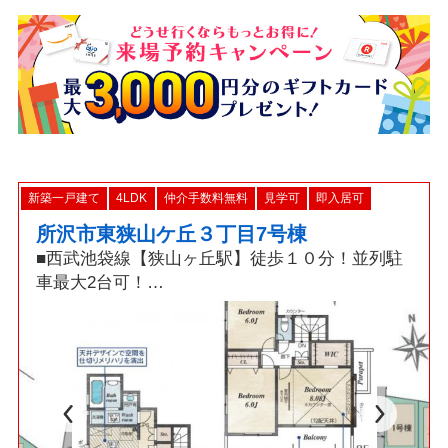
新築一戸建て
4LDK
仲介手数料無料
見学可
即入居可
所沢市東狭山ケ丘３丁目7号棟
■西武池袋線【狭山ヶ丘駅】徒歩１０分！並列駐
車最大2台可！
□折上天井採用17.2帖LDK・食洗機・パントリ
ー・W.I.C・カードキー！
■「耐震+制震」ダンパー標準装備の地震に強い
新築戸建！
□資料請求・見学予約などお気軽にご利用くださ
い