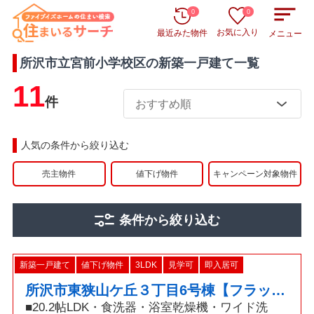
0
0
お気に入り
最近みた物件
メニュー
所沢市立宮前小学校区
の
新築一戸建て
一覧
11
件
人気の条件から絞り込む
売主物件
値下げ物件
キャンペーン対象物件
条件から絞り込む
新築一戸建て
値下げ物件
3LDK
見学可
即入居可
所沢市東狭山ケ丘３丁目6号棟【フラットキッチン・カップボード付き】
■20.2帖LDK・食洗器・浴室乾燥機・ワイド洗