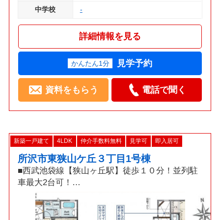
中学校
-
詳細情報を見る
見学予約
かんたん1分
資料をもらう
電話で聞く
新築一戸建て
4LDK
仲介手数料無料
見学可
即入居可
所沢市東狭山ケ丘３丁目1号棟
■西武池袋線【狭山ヶ丘駅】徒歩１０分！並列駐
車最大2台可！
□折上天井採用17.5帖LDK・食洗機・パントリ
ー・カードキー！
■「耐震+制震」ダンパー標準装備の地震に強い