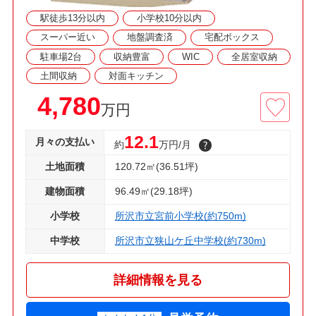
駅徒歩13分以内
小学校10分以内
スーパー近い
地盤調査済
宅配ボックス
駐車場2台
収納豊富
WIC
全居室収納
土間収納
対面キッチン
4,780
万円
12.1
月々の支払い
約
万円/月
土地面積
120.72㎡(36.51坪)
建物面積
96.49㎡(29.18坪)
小学校
所沢市立宮前小学校(約750m)
中学校
所沢市立狭山ケ丘中学校(約730m)
詳細情報を見る