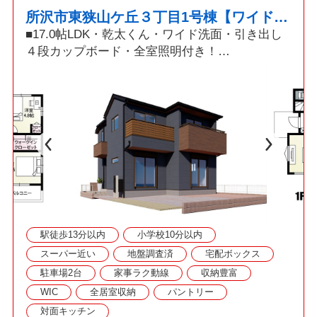
所沢市東狭山ケ丘３丁目1号棟【ワイド洗面・カップボード付き】
■17.0帖LDK・乾太くん・ワイド洗面・引き出し
４段カップボード・全室照明付き！
□充実した標準装備と家事ラク動線のプランを是
非ご体感ください！
■駐車並列2台可！セカンドカーをお持ちでも安心
です！
◇資料請求・見学予約などお気軽にご利用くださ
い◇
駅徒歩13分以内
小学校10分以内
スーパー近い
地盤調査済
宅配ボックス
駐車場2台
家事ラク動線
収納豊富
WIC
全居室収納
パントリー
対面キッチン