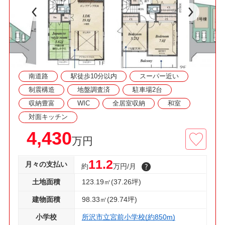
□資料請求・見学予約などお気軽にご利用くださ
い
南道路
駅徒歩10分以内
スーパー近い
制震構造
地盤調査済
駐車場2台
収納豊富
WIC
全居室収納
和室
対面キッチン
4,430
万円
11.2
月々の支払い
約
万円/月
土地面積
123.19㎡(37.26坪)
建物面積
98.33㎡(29.74坪)
小学校
所沢市立宮前小学校(約850m)