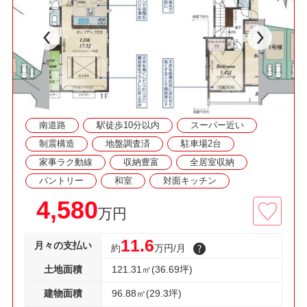
新築戸建！
□資料請求・見学予約などお気軽にご利用くださ
い
南道路
駅徒歩10分以内
スーパー近い
制震構造
地盤調査済
駐車場2台
家事ラク動線
収納豊富
全居室収納
パントリー
和室
対面キッチン
4,580
万円
11.6
月々の支払い
約
万円/月
土地面積
121.31㎡(36.69坪)
建物面積
96.88㎡(29.3坪)