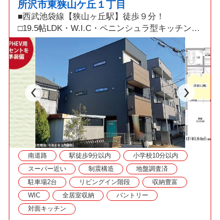
所沢市東狭山ケ丘１丁目
■西武池袋線【狭山ヶ丘駅】徒歩９分！
□19.5帖LDK・W.I.C・ペニンシュラ型キッチン！
■耐震等級3！制震ダンパー採用！
□資料請求・見学予約などお気軽にご利用くださ
い
南道路
駅徒歩9分以内
小学校10分以内
スーパー近い
制震構造
地盤調査済
駐車場2台
リビングイン階段
収納豊富
WIC
全居室収納
パントリー
対面キッチン