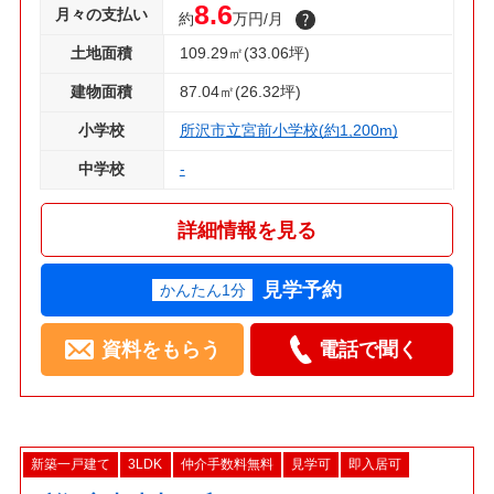
8.6
月々の支払い
約
万円/月
土地面積
109.29㎡(33.06坪)
建物面積
87.04㎡(26.32坪)
小学校
所沢市立宮前小学校(約1,200m)
中学校
-
詳細情報を見る
見学予約
かんたん1分
資料をもらう
電話で聞く
新築一戸建て
3LDK
仲介手数料無料
見学可
即入居可