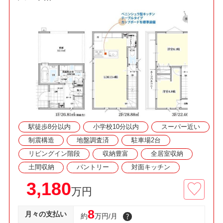
□13.4帖LDK・土間収納・食洗機・パントリー・
W.I.C！
■冷暖房の効率を高める複層ガラス、節水型トイ
レ、経済的な都市ガス！
□資料請求・見学予約などお気軽にご利用くださ
い
駅徒歩8分以内
小学校10分以内
スーパー近い
制震構造
地盤調査済
駐車場2台
リビングイン階段
収納豊富
全居室収納
土間収納
パントリー
対面キッチン
3,180
万円
8
月々の支払い
約
万円/月