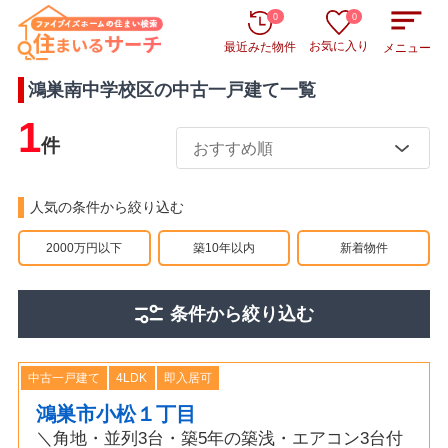
0
0
お気に入り
最近みた物件
メニュー
鴻巣南中学校区
の
中古一戸建て
一覧
1
件
人気の条件から絞り込む
2000万円以下
築10年以内
新着物件
条件から絞り込む
中古一戸建て
4LDK
即入居可
鴻巣市小松１丁目
＼角地・並列3台・築5年の築浅・エアコン3台付