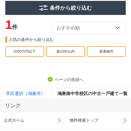
条件から絞り込む
1
件
人気の条件から絞り込む
2000万円以下
築10年以内
新着物件
ページの先頭へ
>
学区選択（鴻巣市）
>
鴻巣南中学校区の中古一戸建て一覧
リンク
公式ホーム
物件検索トップ