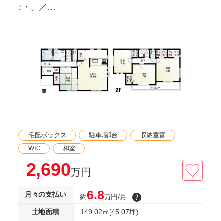
♪・。／
■令和2年12月築/空家 ■全居室6帖以上
*POINT*
■北本駅徒歩22分
□角地で日当たり良
■南側に広く面したバルコニー
□WIC2箇所・収納豊富
■買い物スポット充実
□全居室南西向き
宅配ボックス
駐車場3台
収納豊富
■経済的な都市ガス・本下水エリア
WIC
和室
◇資料請求・見学予約などお気軽にご利用くださ
2,690
万円
い◇
6.8
月々の支払い
☆・。
約
万円/月
土地面積
149.02㎡(45.07坪)