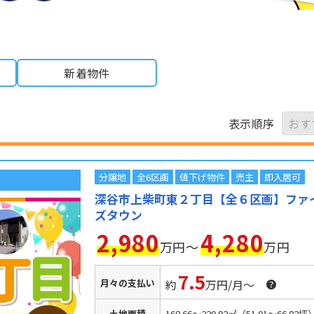
新着物件
表示順序
分譲地
全6区画
値下げ物件
売主
即入居可
深谷市上柴町東２丁目【全６区画】ファ
ズタウン
2,980
4,280
万円～
万円
7.5
月々の支払い
約
万円/月～
土地面積
168.66～220.92㎡（51.01～66.82坪