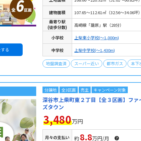
建物面積
107.65～112.61㎡（32.56～34.06坪
最寄り駅
高崎線「籠原」駅
（28分）
(徒歩分数)
小学校
上柴東小学校
(～1,000m)
をする
中学校
上柴中学校
(～1,430m)
地盤調査済
スーパー近い
都市ガス
本下
分譲地
全3区画
売主
キャンペーン対象
深谷市上柴町東２丁目【全３区画】ファ
ズタウン
3,480
万円
8.8
月々の支払い
約
万円/月