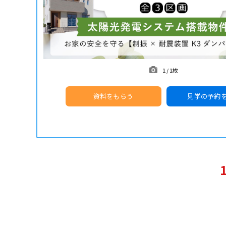
1
/
1枚
資料をもらう
見学の予約