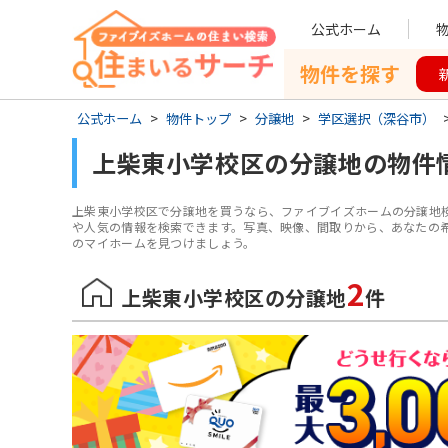
公式ホーム
物件を探す
公式ホーム
>
物件トップ
>
分譲地
>
学区選択（深谷市）
上柴東小学校区
の
分譲地
の物件
上柴東小学校区
で
分譲地
を買うなら、ファイブイズホームの分譲地
や人気の情報を検索できます。写真、映像、間取りから、あなたの
のマイホームを見つけましょう。
2
上柴東小学校区
の分譲地
件