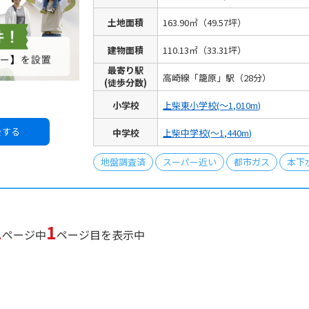
土地面積
163.90㎡（49.57坪）
建物面積
110.13㎡（33.31坪）
最寄り駅
高崎線「籠原」駅
（28分）
(徒歩分数)
小学校
上柴東小学校
(～1,010m)
をする
中学校
上柴中学校
(～1,440m)
地盤調査済
スーパー近い
都市ガス
本下
1
1
ページ中
ページ目を表示中