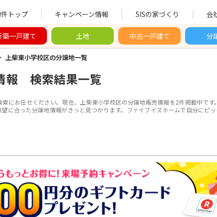
物件トップ
キャンペーン情報
5ISの家づくり
会
新築一戸建て
土地
中古一戸建て
分
>
上柴東小学校区の分譲地一覧
情報 検索結果一覧
検索にお任せください。現在、上柴東小学校区の分譲地販売情報を2件掲載中です
希望に合った分譲地情報がきっと見つかります。ファイブイズホームで自分にピッ