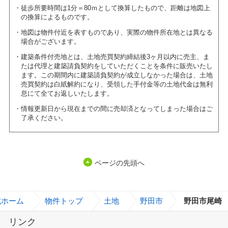
徒歩所要時間は1分＝80ｍとして換算したもので、距離は地図上
の換算によるものです。
地図は物件付近を表すものであり、実際の物件所在地とは異なる
場合がございます。
建築条件付売地とは、土地売買契約締結後3ヶ月以内に売主、ま
たは代理と建築請負契約をしていただくことを条件に販売いたし
ます。この期間内に建築請負契約が成立しなかった場合は、土地
売買契約は白紙解約になり、受領した手付金等の土地代金は無利
息にて全てお返しいたします。
情報更新日から現在までの間に売却済となってしまった場合はご
了承ください。
ページの先頭へ
式ホーム
>
物件トップ
>
土地
>
野田市
>
野田市尾崎
リンク