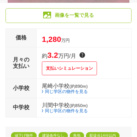
画像を一覧で見る
価格
1,280
万円
3.2
約
万円/月
月々の
支払い
支払いシミュレーション
尾崎小学校
(約890m)
小学校
同じ学区の物件を見る
川間中学校
(約850m)
中学校
同じ学区の物件を見る
値下げ物件
建築条件なし
角地
駅徒歩14分以内