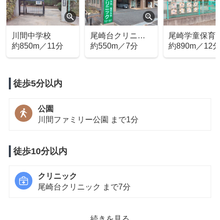
川間中学校
尾崎台クリニッ
尾崎学童保育
約850m／11分
ク
約550m／7分
約890m／12
徒歩5分以内
公園
川間ファミリー公園 まで1分
徒歩10分以内
クリニック
尾崎台クリニック まで7分
徒歩15分以内
続きを見る