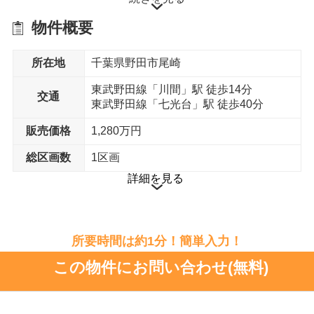
物件概要
小学校
尾崎小学校 まで12分
所在地
千葉県野田市尾崎
中学校
東武野田線「川間」駅 徒歩14分
川間中学校 まで11分
交通
東武野田線「七光台」駅 徒歩40分
保育園
販売価格
1,280万円
尾崎学童保育所 まで12分
総区画数
1区画
スーパー
詳細を見る
ベルク野田尾崎店 まで11分
幼稚園
月影幼稚園 まで13分
所要時間は約1分！簡単入力！
この物件にお問い合わせ(無料)