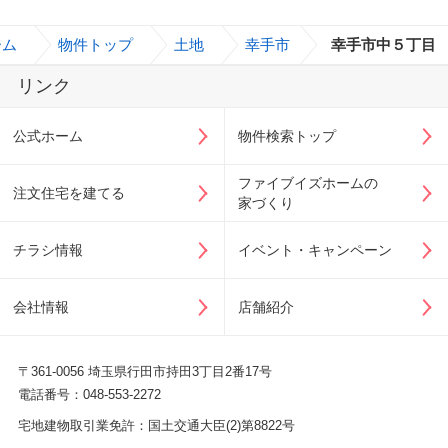
ーム
>
物件トップ
>
土地
>
幸手市
>
幸手市中５丁目
リンク
公式ホーム
物件検索トップ
ファイブイズホームの
注文住宅を建てる
家づくり
チラシ情報
イベント・キャンペーン
会社情報
店舗紹介
〒361-0056 埼玉県行田市持田3丁目2番17号
電話番号：048-553-2272
宅地建物取引業免許：国土交通大臣(2)第8822号