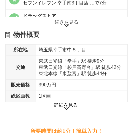
セブンイレブン 幸手南3丁目店 まで7分
ドラッグストア
続きを見る
クリエイトSD(エス・ディー) 幸手中店 まで6分
物件概要
徒歩15分以内
所在地
埼玉県幸手市中５丁目
中学校
東武日光線「幸手」駅 徒歩9分
幸手市立西中学校 まで11分
交通
東武日光線「杉戸高野台」駅 徒歩42分
東北本線「東鷲宮」駅 徒歩44分
スーパー
マルエツ久喜店 まで15分
販売価格
390万円
公園
総区画数
1区画
エンゼル公園 まで12分
詳細を見る
喫茶店・カフェ
コメダ珈琲店 久喜店 まで12分
所要時間は約1分！簡単入力！