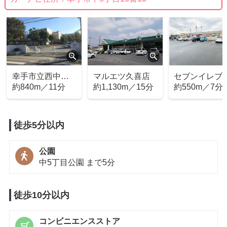
幸手市立西中学
マルエツ久喜店
セブンイレブ
校
約840m／11分
約1,130m／15分
幸手南3丁目
約550m／7分
徒歩5分以内
公園
中5丁目公園 まで5分
徒歩10分以内
コンビニエンスストア