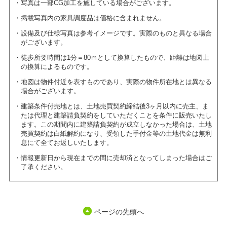
写真は一部CG加工を施している場合がございます。
掲載写真内の家具調度品は価格に含まれません。
設備及び仕様写真は参考イメージです。実際のものと異なる場合
がございます。
徒歩所要時間は1分＝80ｍとして換算したもので、距離は地図上
の換算によるものです。
地図は物件付近を表すものであり、実際の物件所在地とは異なる
場合がございます。
建築条件付売地とは、土地売買契約締結後3ヶ月以内に売主、ま
たは代理と建築請負契約をしていただくことを条件に販売いたし
ます。この期間内に建築請負契約が成立しなかった場合は、土地
売買契約は白紙解約になり、受領した手付金等の土地代金は無利
息にて全てお返しいたします。
情報更新日から現在までの間に売却済となってしまった場合はご
了承ください。
ページの先頭へ