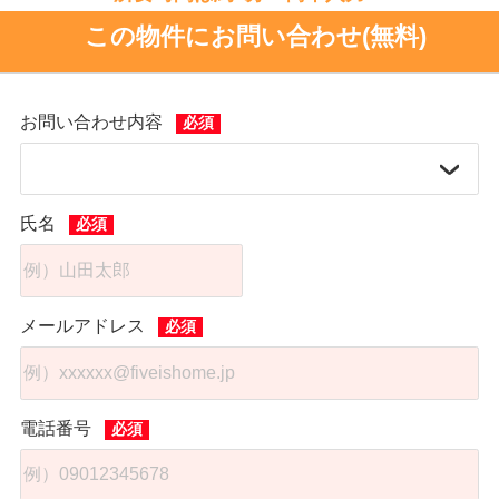
コンビニエンスストア
セブンイレブン 久喜栗原2丁目店 まで12分
この物件にお問い合わせ(無料)
お問い合わせ内容
氏名
メールアドレス
電話番号