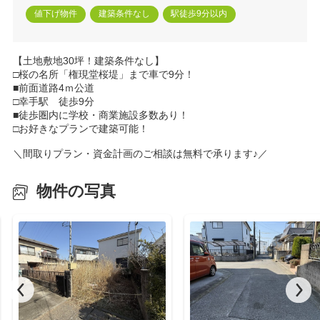
値下げ物件
建築条件なし
駅徒歩9分以内
【土地敷地30坪！建築条件なし】
□桜の名所「権現堂桜堤」まで車で9分！
■前面道路4ｍ公道
□幸手駅 徒歩9分
■徒歩圏内に学校・商業施設多数あり！
□お好きなプランで建築可能！
＼間取りプラン・資金計画のご相談は無料で承ります♪／
物件の写真