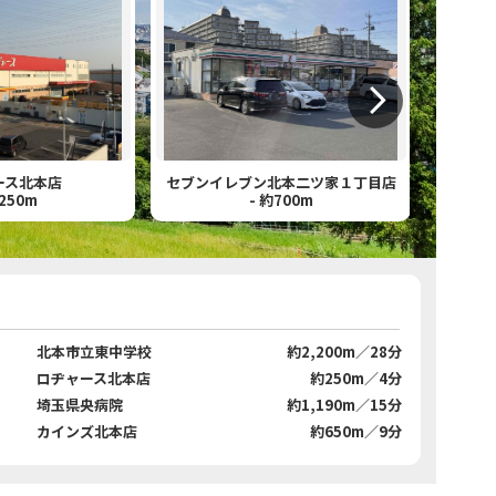
店
セブンイレブン北本二ツ家１丁目店
埼玉県
- 約700m
- 約1
北本市立東中学校
約2,200m／28分
ロヂャース北本店
約250m／4分
埼玉県央病院
約1,190m／15分
カインズ北本店
約650m／9分