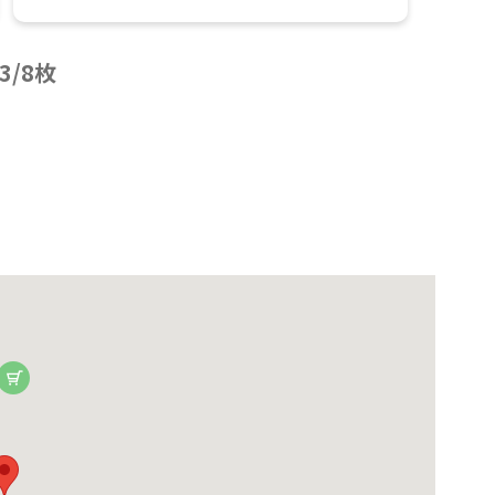
3
/
8
枚