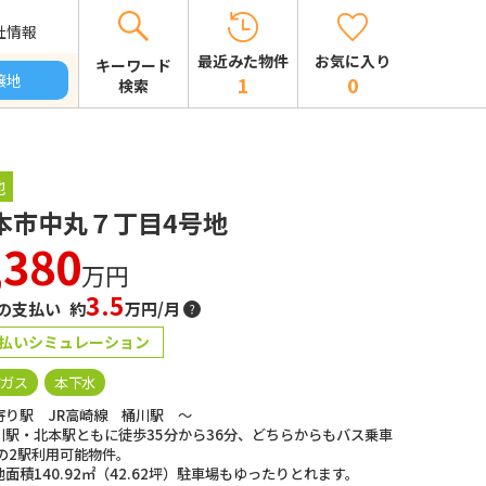
社情報
お気に入り
最近みた物件
キーワード
譲地
0
1
検索
地
本市中丸７丁目4号地
,380
万円
3.5
の支払い 約
万円/月
払いシミュレーション
市ガス
本下水
寄り駅 JR高崎線 桶川駅 ～
川駅・北本駅ともに徒歩35分から36分、どちらからもバス乗車
分の2駅利用可能物件。
面積140.92㎡（42.62坪）駐車場もゆったりとれます。