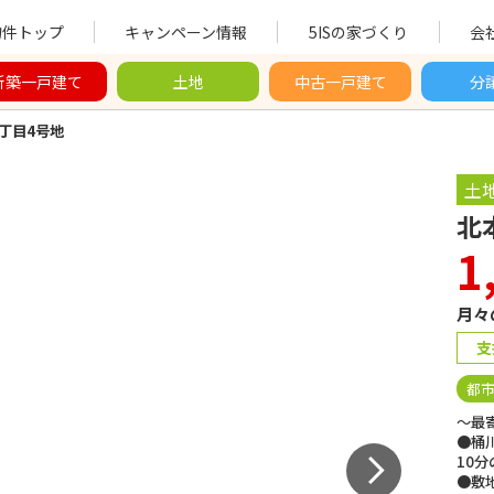
物件トップ
キャンペーン情報
5ISの家づくり
会
新築一戸建て
土地
中古一戸建て
分
丁目4号地
土
北
1
月々
支
都
～最
●桶
10
●敷地