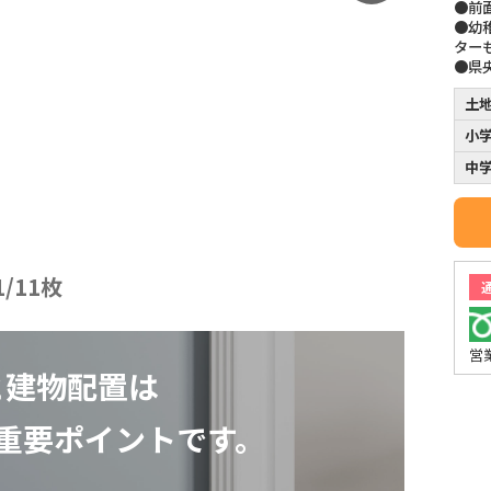
●前
●幼
ター
●県
土
小
中
1
/
11
枚
営
と建物配置は
重要ポイントです。