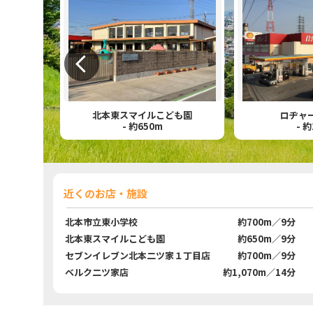
北本東スマイルこども園
ロヂャース北本
- 約650m
- 約250m
近くのお店・施設
北本市立東小学校
約700m／9分
北本東スマイルこども園
約650m／9分
セブンイレブン北本二ツ家１丁目店
約700m／9分
ベルク二ツ家店
約1,070m／14分