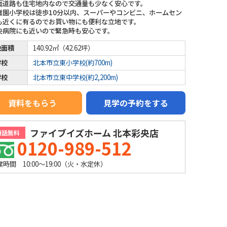
面道路も住宅地内なので交通量も少なく安心です。
稚園小学校は徒歩10分以内、スーパーやコンビニ、ホームセン
も近くに有るのでお買い物にも便利な立地です。
央病院にも近いので緊急時も安心です。
地面積
140.92㎡（42.62坪）
学校
北本市立東小学校(約700m)
学校
北本市立東中学校(約2,200m)
資料をもらう
見学の予約をする
ファイブイズホーム 北本彩央店
通話無料
0120-989-512
業時間 10:00～19:00（火・水定休）