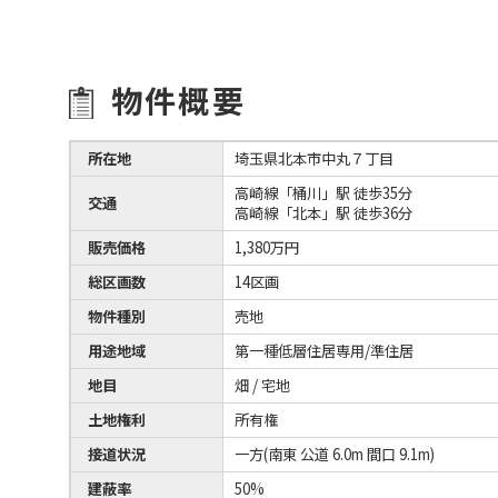
物件概要
所在地
埼玉県北本市中丸７丁目
高崎線「桶川」駅 徒歩35分
交通
高崎線「北本」駅 徒歩36分
販売価格
1,380万円
総区画数
14区画
物件種別
売地
用途地域
第一種低層住居専用/準住居
地目
畑 / 宅地
土地権利
所有権
接道状況
一方(南東 公道 6.0m 間口 9.1m)
建蔽率
50%