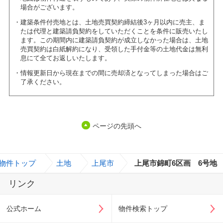
場合がございます。
建築条件付売地とは、土地売買契約締結後3ヶ月以内に売主、ま
たは代理と建築請負契約をしていただくことを条件に販売いたし
ます。この期間内に建築請負契約が成立しなかった場合は、土地
売買契約は白紙解約になり、受領した手付金等の土地代金は無利
息にて全てお返しいたします。
情報更新日から現在までの間に売却済となってしまった場合はご
了承ください。
ページの先頭へ
物件トップ
>
土地
>
上尾市
>
上尾市錦町6区画 6号地
リンク
公式ホーム
物件検索トップ