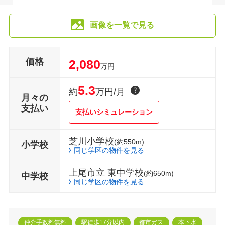
画像を一覧で見る
価格
2,080
万円
5.3
約
万円/月
月々の
支払い
支払いシミュレーション
芝川小学校
(約550m)
小学校
同じ学区の物件を見る
上尾市立 東中学校
(約650m)
中学校
同じ学区の物件を見る
仲介手数料無料
駅徒歩17分以内
都市ガス
本下水