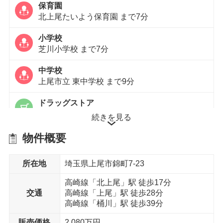
保育園
北上尾たいよう保育園 まで7分
小学校
芝川小学校 まで7分
中学校
上尾市立 東中学校 まで9分
ドラッグストア
クスリのアオキ 上尾本町店 まで9分
続きを見る
内科
物件概要
かしの木内科小児科クリニック まで6分
所在地
埼玉県上尾市錦町7-23
徒歩15分以内
高崎線「北上尾」駅 徒歩17分
交通
高崎線「上尾」駅 徒歩28分
高崎線「桶川」駅 徒歩39分
スーパー
マミーマート生鮮市場TOP(トップ) 上尾店 まで
販売価格
2,080万円