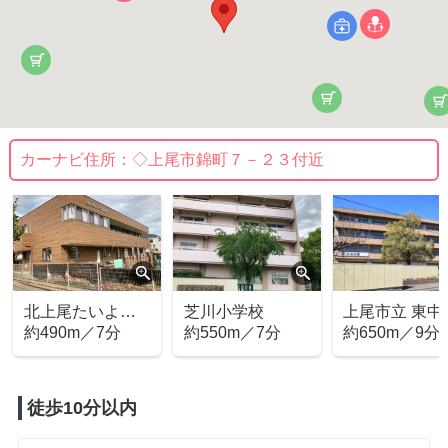
カーナビ住所：
◇上尾市錦町７－２３付近
北上尾たいよう
芝川小学校
上尾市立 東中
保育園
約490m／7分
約550m／7分
校
約650m／9分
徒歩10分以内