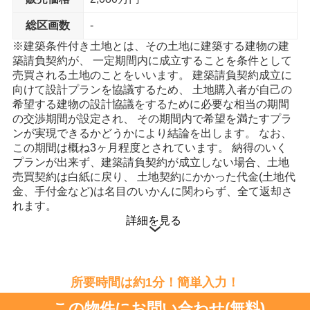
15分
総区画数
-
スーパー
※建築条件付き土地とは、その土地に建築する建物の建
ヤオヒロ 東店 まで14分
築請負契約が、 一定期間内に成立することを条件として
売買される土地のことをいいます。 建築請負契約成立に
内科
向けて設計プランを協議するため、 土地購入者が自己の
乾クリニック まで11分
希望する建物の設計協議をするために必要な相当の期間
の交渉期間が設定され、 その期間内で希望を満たすプラ
ンが実現できるかどうかにより結論を出します。 なお、
この期間は概ね3ヶ月程度とされています。 納得のいく
プランが出来ず、建築請負契約が成立しない場合、土地
売買契約は白紙に戻り、 土地契約にかかった代金(土地代
金、手付金など)は名目のいかんに関わらず、全て返却さ
れます。
詳細を見る
所要時間は約1分！簡単入力！
この物件にお問い合わせ(無料)