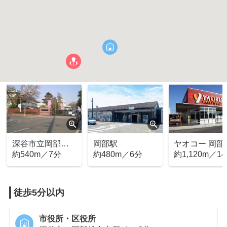
深谷市立岡部中
岡部駅
ヤオコー 岡部
学校
約540m／7分
約480m／6分
約1,120m／1
徒歩5分以内
市役所・区役所