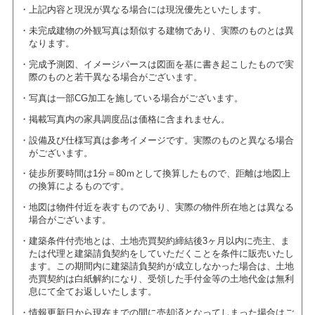
上記内容と現況が異なる場合には現況優先といたします。
未完成建物の外観写真は類似する建物であり、実際のものとは異
なります。
完成予測図、イメージパースは図面を基に書き起こしたもので実
際のものと若干異なる場合がございます。
写真は一部CG加工を施している場合がございます。
掲載写真内の家具調度品は価格に含まれません。
設備及び仕様写真は参考イメージです。実際のものと異なる場合
がございます。
徒歩所要時間は1分＝80ｍとして換算したもので、距離は地図上
の換算によるものです。
地図は物件付近を表すものであり、実際の物件所在地とは異なる
場合がございます。
建築条件付売地とは、土地売買契約締結後3ヶ月以内に売主、ま
たは代理と建築請負契約をしていただくことを条件に販売いたし
ます。この期間内に建築請負契約が成立しなかった場合は、土地
売買契約は白紙解約になり、受領した手付金等の土地代金は無利
息にて全てお返しいたします。
情報更新日から現在までの間に売却済となってしまった場合はご