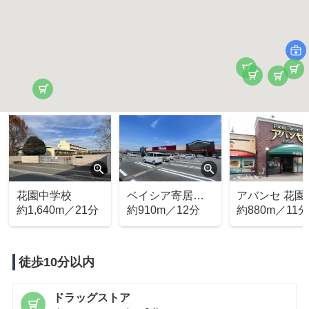
花園中学校
ベイシア寄居北
アバンセ 花園
約1,640m／21分
店
約910m／12分
約880m／11
徒歩10分以内
ドラッグストア