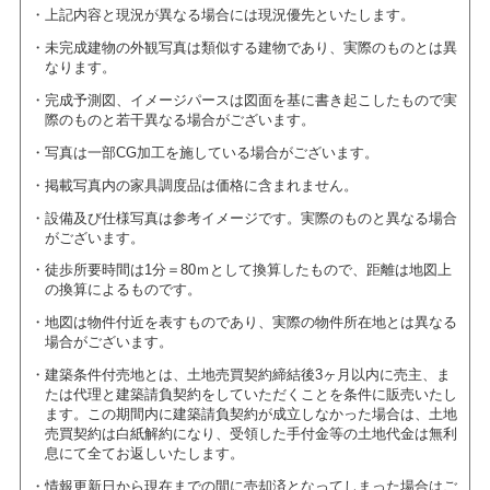
上記内容と現況が異なる場合には現況優先といたします。
未完成建物の外観写真は類似する建物であり、実際のものとは異
なります。
完成予測図、イメージパースは図面を基に書き起こしたもので実
際のものと若干異なる場合がございます。
写真は一部CG加工を施している場合がございます。
掲載写真内の家具調度品は価格に含まれません。
設備及び仕様写真は参考イメージです。実際のものと異なる場合
がございます。
徒歩所要時間は1分＝80ｍとして換算したもので、距離は地図上
の換算によるものです。
地図は物件付近を表すものであり、実際の物件所在地とは異なる
場合がございます。
建築条件付売地とは、土地売買契約締結後3ヶ月以内に売主、ま
たは代理と建築請負契約をしていただくことを条件に販売いたし
ます。この期間内に建築請負契約が成立しなかった場合は、土地
売買契約は白紙解約になり、受領した手付金等の土地代金は無利
息にて全てお返しいたします。
情報更新日から現在までの間に売却済となってしまった場合はご