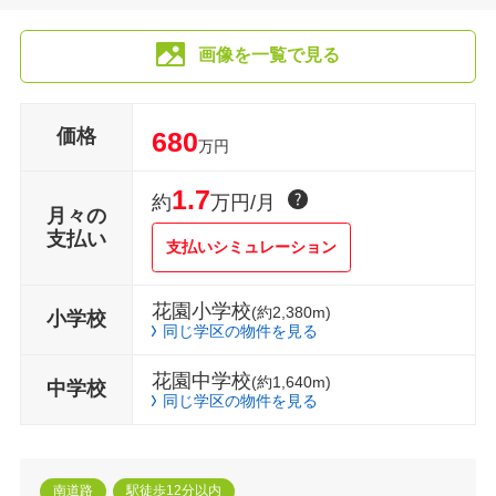
画像を一覧で見る
価格
680
万円
1.7
約
万円/月
月々の
支払い
支払いシミュレーション
花園小学校
(約2,380m)
小学校
同じ学区の物件を見る
花園中学校
(約1,640m)
中学校
同じ学区の物件を見る
南道路
駅徒歩12分以内