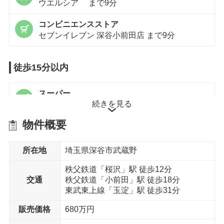
ウエルシア まで9分
コンビニエンスストア
セブンイレブン 深谷小前田店 まで9分
徒歩15分以内
スーパー
続きを見る
ベイシア寄居北店 まで12分
物件概要
スーパー
アバンセ 花園店 まで11分
所在地
埼玉県深谷市武蔵野
ドラッグストア
ドラッグイチワタ 小前田店 まで13分
秩父鉄道「桜沢」駅 徒歩12分
交通
秩父鉄道「小前田」駅 徒歩18分
東武東上線「玉淀」駅 徒歩31分
総合病院
彩花クリニック まで12分
販売価格
680万円