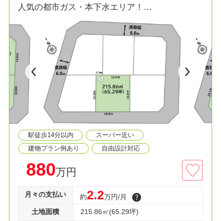
人気の都市ガス・本下水エリア！
国道17号にも出やすく、仕事やお出かけにも便利
な立地です♪
*LIFE*
■旭小学校まで徒歩29分
□本庄西中学校まで徒歩35分
■メガセンタートライアルまで徒歩6分
□セブンイレブンまで徒歩9分
■ドラッグコスモスまで徒歩11分
駅徒歩14分以内
スーパー近い
☆建売住宅も併せてご案内可能です。
☆ローン相談も随時受付中！お気軽にご連絡くだ
建物プラン例あり
自由設計対応
さい。
880
万円
2.2
月々の支払い
約
万円/月
土地面積
215.86㎡(65.29坪)