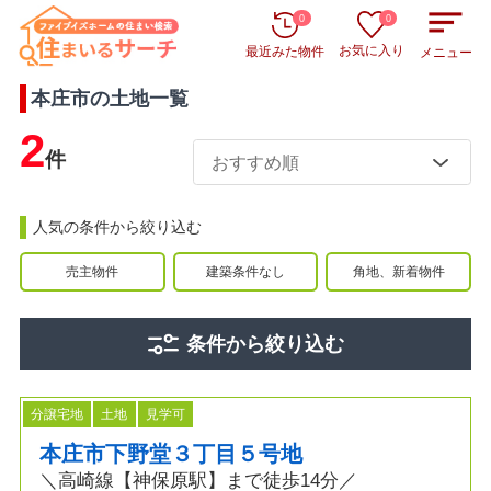
0
0
お気に入り
最近みた物件
メニュー
本庄市
の
土地
一覧
2
件
人気の条件から絞り込む
売主物件
建築条件なし
角地、新着物件
条件から絞り込む
分譲宅地
土地
見学可
本庄市下野堂３丁目５号地
＼高崎線【神保原駅】まで徒歩14分／