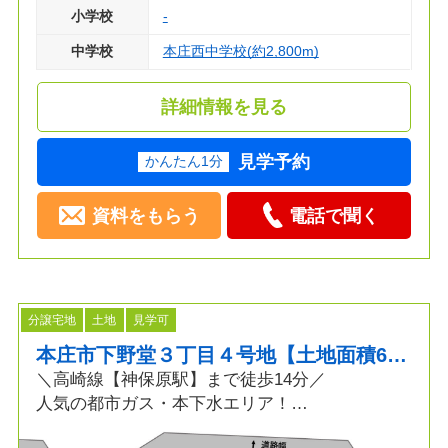
小学校
-
中学校
本庄西中学校(約2,800m)
詳細情報を見る
見学予約
かんたん1分
資料をもらう
電話で聞く
分譲宅地
土地
見学可
本庄市下野堂３丁目４号地【土地面積65坪×南西角地】
＼高崎線【神保原駅】まで徒歩14分／
人気の都市ガス・本下水エリア！
国道17号にも出やすく、仕事やお出かけにも便利