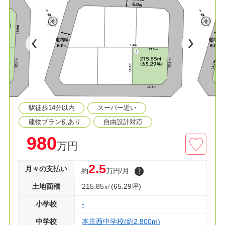
な立地です♪
*LIFE*
■旭小学校まで徒歩29分
□本庄西中学校まで徒歩35分
■メガセンタートライアルまで徒歩6分
□セブンイレブンまで徒歩9分
■ドラッグコスモスまで徒歩11分
駅徒歩14分以内
スーパー近い
☆建売住宅も併せてご案内可能です。
☆ローン相談も随時受付中！お気軽にご連絡くだ
建物プラン例あり
自由設計対応
さい。
980
万円
2.5
月々の支払い
約
万円/月
土地面積
215.85㎡(65.29坪)
小学校
-
中学校
本庄西中学校(約2,800m)