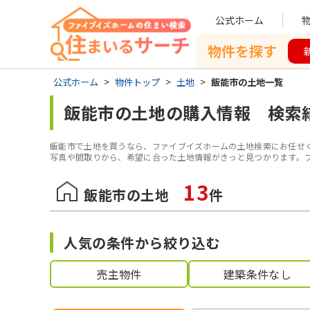
公式ホーム
物件を探す
公式ホーム
>
物件トップ
>
土地
>
飯能市の土地一覧
飯能市
の
土地
の購入情報 検索
飯能市
で
土地
を買うなら、ファイブイズホームの土地検索にお任せ
写真や間取りから、希望に合った土地情報がきっと見つかります。
13
飯能市
の
土地
件
人気の条件から絞り込む
売主物件
建築条件なし