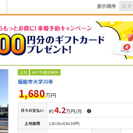
表示順序
土地
仲介手数料無料
飯能市大字川寺
1,680
万円
4.2
月々の支払い
約
万円/月
土地面積
120.30㎡(36.39坪)