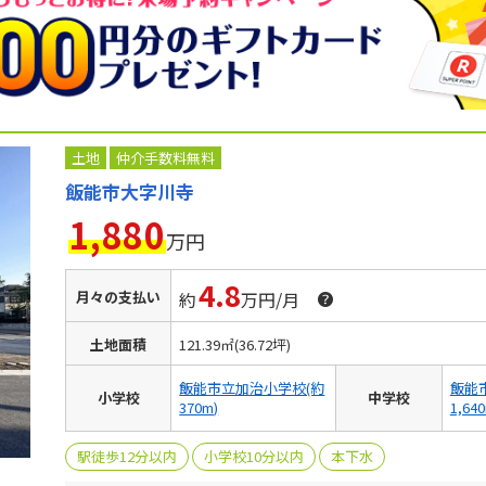
土地
仲介手数料無料
飯能市大字川寺
1,880
万円
4.8
月々の支払い
約
万円/月
土地面積
121.39㎡(36.72坪)
飯能市立加治小学校(約
飯能
小学校
中学校
370m)
1,64
駅徒歩12分以内
小学校10分以内
本下水