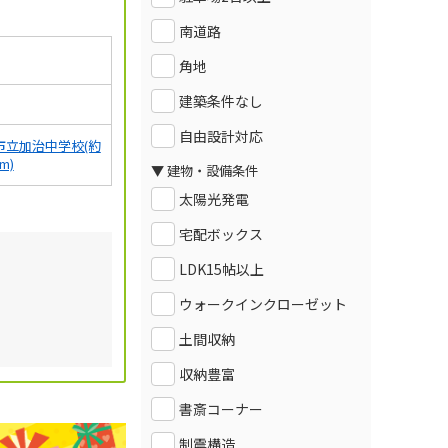
南道路
角地
建築条件なし
自由設計対応
市立加治中学校(約
0m)
▼ 建物・設備条件
太陽光発電
宅配ボックス
LDK15帖以上
ウォークインクローゼット
土間収納
収納豊富
書斎コーナー
制震構造