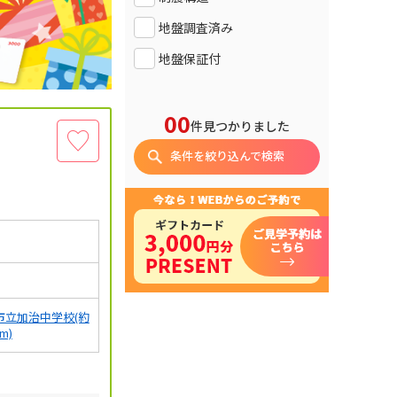
地盤調査済み
地盤保証付
00
件見つかりました
条件を絞り込んで検索
市立加治中学校(約
0m)