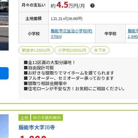
4.5
月々の支払い
約
万円/月
土地面積
121.21㎡(36.66坪)
飯能市立加治小学校(約
飯能
小学校
中学校
370m)
1,64
駅徒歩12分以内
小学校10分以内
本下水
■全12区画の大型分譲地！
■自由設計可能
■お好きな間取りでマイホームを建てられます
■フルオーダー、セミオーダー承っております
■間取り相談会開催中
■住宅ローンが不安な方！お気軽にご相談ください。
土地
仲介手数料無料
飯能市大字川寺