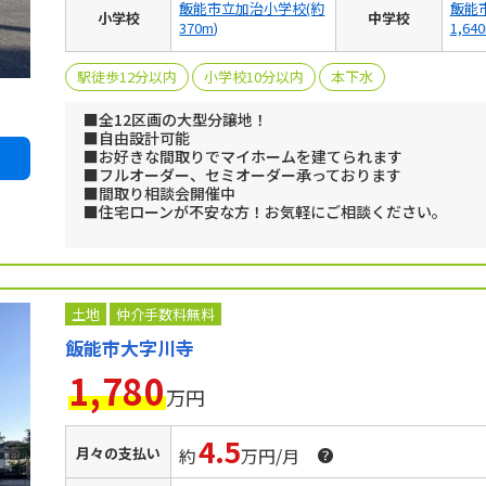
飯能市立加治小学校(約
飯能
小学校
中学校
370m)
1,64
駅徒歩12分以内
小学校10分以内
本下水
■全12区画の大型分譲地！
■自由設計可能
■お好きな間取りでマイホームを建てられます
■フルオーダー、セミオーダー承っております
■間取り相談会開催中
■住宅ローンが不安な方！お気軽にご相談ください。
土地
仲介手数料無料
飯能市大字川寺
1,780
万円
4.5
月々の支払い
約
万円/月