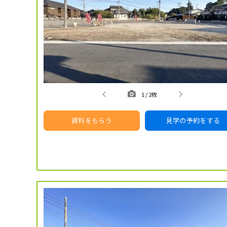
1
/
2枚
資料をもらう
見学の予約をする