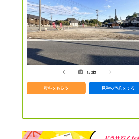
1
/
2枚
資料をもらう
見学の予約をする