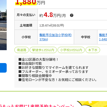
1,880
万円
4.8
月々の支払い
約
万円/月
土地面積
125.67㎡(38.01坪)
飯能市立加治小学校(約
飯能
小学校
中学校
370m)
1,64
南道路
駅徒歩12分以内
小学校10分以内
本下水
■全12区画の大型分譲地！
■自由設計可能
■お好きな間取りでマイホームを建てられます
■フルオーダー、セミオーダー承っております
■間取り相談会開催中
■住宅ローンが不安な方！お気軽にご相談ください。