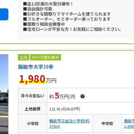
■全12区画の大型分譲地！
■自由設計可能
■お好きな間取りでマイホームを建てられます
■フルオーダー、セミオーダー承っております
■間取り相談会開催中
■住宅ローンが不安な方！お気軽にご相談ください。
土地
仲介手数料無料
飯能市大字川寺
1,980
万円
5
月々の支払い
約
万円/月
土地面積
121.91㎡(36.87坪)
飯能市立加治小学校(約
飯能
小学校
中学校
370m)
1,64