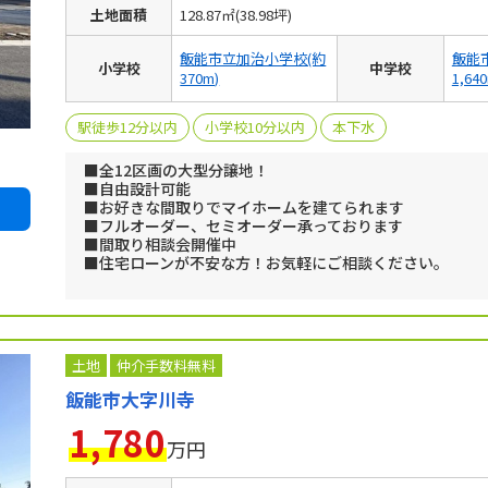
土地面積
128.87㎡(38.98坪)
飯能市立加治小学校(約
飯能
小学校
中学校
370m)
1,64
駅徒歩12分以内
小学校10分以内
本下水
■全12区画の大型分譲地！
■自由設計可能
■お好きな間取りでマイホームを建てられます
■フルオーダー、セミオーダー承っております
■間取り相談会開催中
■住宅ローンが不安な方！お気軽にご相談ください。
土地
仲介手数料無料
飯能市大字川寺
1,780
万円