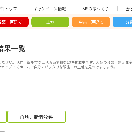
物件トップ
キャンペーン情報
5ISの家づくり
会
新築一戸建て
土地
中古一戸建て
分
結果一覧
ください。現在、
飯能市
の土地販売情報を13件掲載中です。人気の分譲・建売住
ファイブイズホームで自分にピッタリな飯能市の土地を見つけましょう。
角地、新着物件