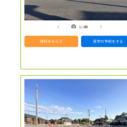
1
/
2枚
資料をもらう
見学の予約をする