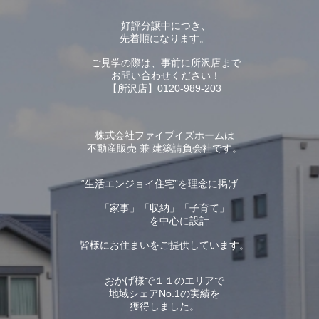
好評分譲中につき、
先着順になります。
ご見学の際は、事前に所沢店まで
お問い合わせください！
【所沢店】0120-989-203
株式会社ファイブイズホームは
不動産販売 兼 建築請負会社です。
“生活エンジョイ住宅”を理念に掲げ
「家事」「収納」「子育て」
を中心に設計
皆様にお住まいをご提供しています。
おかげ様で１１のエリアで
地域シェアNo.1の実績を
獲得しました。