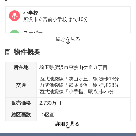
小学校
所沢市立宮前小学校 まで10分
スーパー
続きを見る
業務用スーパー小手指店 まで7分
物件概要
コンビニエンスストア
ファミリーマート 所沢東狭山ヶ丘店 まで9分
所在地
埼玉県所沢市東狭山ケ丘３丁目
内科
並木病院 まで6分
西武池袋線「狭山ヶ丘」駅 徒歩13分
交通
西武池袋線「武蔵藤沢」駅 徒歩23分
西武池袋線「小手指」駅 徒歩26分
徒歩15分以内
販売価格
2,730万円
保育園
総区画数
15区画
さやまが丘保育園 まで11分
詳細を見る