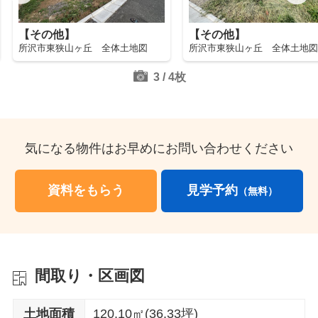
【その他】
【その他】
所沢市東狭山ヶ丘 全体土地図
所沢市東狭山ヶ丘 全体土地
3
/
4
枚
気になる物件はお早めにお問い合わせください
資料をもらう
見学予約
（無料）
間取り・区画図
土地面積
120.10㎡(36.33坪)