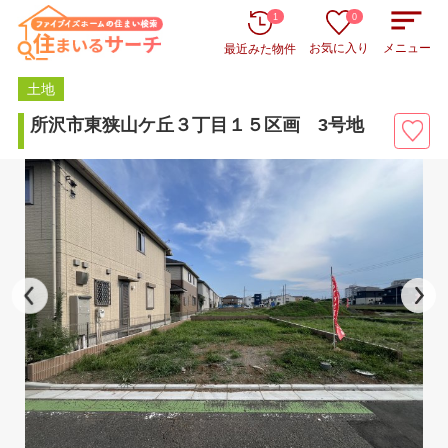
1
0
お気に入り
メニュー
最近みた物件
土地
所沢市東狭山ケ丘３丁目１５区画 3号地