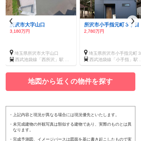
所沢市大字山口
所沢市小手指元町３丁目
3,180万円
2,780万円
埼玉県所沢市大字山口
埼玉県所沢市小手指元町
目
西武池袋線「小手指」駅 
西武池袋線「西所沢」駅 徒
歩22分
歩11分
地図から近くの物件を探す
上記内容と現況が異なる場合には現況優先といたします。
未完成建物の外観写真は類似する建物であり、実際のものとは異
なります。
完成予測図、イメージパースは図面を基に書き起こしたもので実