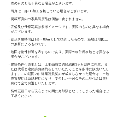
際のものと若干異なる場合がございます。
写真は一部CG加工を施している場合がございます。
掲載写真内の家具調度品は価格に含まれません。
設備及び仕様写真は参考イメージです。実際のものと異なる場合
がございます。
徒歩所要時間は1分＝80ｍとして換算したもので、距離は地図上
の換算によるものです。
地図は物件付近を表すものであり、実際の物件所在地とは異なる
場合がございます。
建築条件付売地とは、土地売買契約締結後3ヶ月以内に売主、ま
たは代理と建築請負契約をしていただくことを条件に販売いたし
ます。この期間内に建築請負契約が成立しなかった場合は、土地
売買契約は白紙解約になり、受領した手付金等の土地代金は無利
息にて全てお返しいたします。
情報更新日から現在までの間に売却済となってしまった場合はご
了承ください。