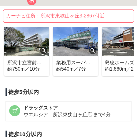
カーナビ住所：
所沢市東狭山ヶ丘3-2867付近
所沢市立宮前小
業務用スーパー
島忠ホーム
学校
約750m／10分
小手指店
約540m／7分
所沢店
約1,660m／2
徒歩5分以内
ドラッグストア
ウエルシア 所沢東狭山ヶ丘店 まで4分
徒歩10分以内