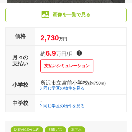
画像を一覧で見る
価格
2,730
万円
6.9
約
万円/月
月々の
支払い
支払いシミュレーション
所沢市立宮前小学校
(約750m)
小学校
同じ学区の物件を見る
-
中学校
同じ学区の物件を見る
駅徒歩13分以内
都市ガス
本下水