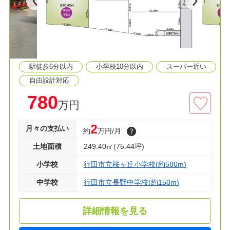
◆学校が徒歩7分圏内で通学も楽々♪
≫生活環境
◆桜ヶ丘小学校 徒歩８分
◆長野中学校 徒歩２分
駅徒歩6分以内
小学校10分以内
スーパー近い
◆マミーマート 徒歩９分
◆クスリのアオキ 徒歩９分
自由設計対応
780
万円
◇資料請求・見学のご予約、住宅ローンが不安な
方もお気軽にご相談ください！
2
月々の支払い
約
万円/月
土地面積
249.40㎡(75.44坪)
小学校
行田市立桜ヶ丘小学校(約580m)
中学校
行田市立長野中学校(約150m)
詳細情報を見る