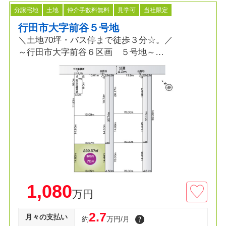
分譲宅地
土地
仲介手数料無料
見学可
当社限定
行田市大字前谷５号地
＼土地70坪・バス停まで徒歩３分☆。／
～行田市大字前谷６区画 ５号地～
≫ポイント
■土地広 敷地70坪
■本下水エリア
■ＪＲ高崎線利用エリア
■フルオーダー・セミオーダー可
≫周辺環境
□バス停 徒歩３分
□総合病院 徒歩７分
□ファミマ 徒歩11分
1,080
万円
□ベイシア 徒歩12分
2.7
月々の支払い
約
万円/月
◇建築条件付き売地です♪