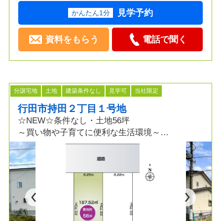
見学予約
かんたん1分
資料をもらう
電話で聞く
分譲宅地
土地
建築条件なし
見学可
当社限定
行田市持田２丁目１号地
☆NEW☆条件なし・土地56坪
～買い物や子育てに便利な生活環境～
≫ポイント
・土地56坪 ・閑静な住宅街
・建築条件なし ・お家を建てても駐車スペース
が確保できる広さ
≫生活環境