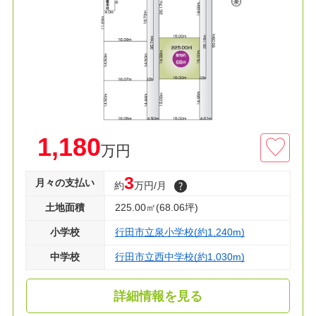
■土地広68坪
■本下水エリア
■ＪＲ高崎線利用エリア
■フルオーダー・セミオーダー可
≫周辺環境
□バス停 徒歩３分
□総合病院 徒歩７分
□ファミマ 徒歩11分
1,180
万円
□保育園 徒歩13分
3
月々の支払い
約
万円/月
お好きな間取りで建築可能♪
土地面積
225.00㎡(68.06坪)
◇建築条件付き売地
小学校
行田市立泉小学校(約1,240m)
◇資料請求・見学のご予約等お気軽にお問い合わ
せください！◇
中学校
行田市立西中学校(約1,030m)
詳細情報を見る