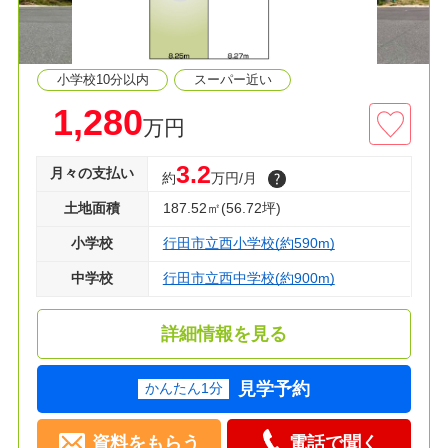
・「持田駅」徒歩11分 ・持田保育園 徒歩９
分
・くじら公園 徒歩４分 ・ウエルシア 徒歩６
小学校10分以内
スーパー近い
分
・ベルク 徒歩9分 ・ローソン 徒歩9分
1,280
万円
資料請求・現地見学のご予約等お気軽にお問い合
3.2
月々の支払い
約
万円/月
わせください‼
土地面積
187.52㎡(56.72坪)
小学校
行田市立西小学校(約590m)
中学校
行田市立西中学校(約900m)
詳細情報を見る
見学予約
かんたん1分
資料をもらう
電話で聞く