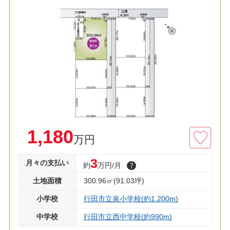
≫ポイント
■土地90坪以上角地
■本下水エリア
■ＪＲ高崎線利用エリア
■フルオーダー・セミオーダー可
≫周辺環境
□バス停 徒歩３分
□総合病院 徒歩７分
□ファミマ 徒歩11分
1,180
万円
□保育園 徒歩13分
3
月々の支払い
約
万円/月
◇建築条件付き売地です♪
◇資料請求・見学のご予約等お気軽にお問い合わ
土地面積
300.96㎡(91.03坪)
せください！◇
小学校
行田市立泉小学校(約1,200m)
中学校
行田市立西中学校(約990m)