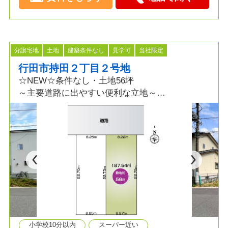
分譲宅地
土地
建築条件なし
見学可
当社限定
行田市持田２丁目２号地
☆NEW☆条件なし・土地56坪
～主要道路に出やすい便利な立地～
≫ポイント
・土地56坪 ・閑静な住宅街
・建築条件なし ・お家を建てても駐車スペース
が確保できる広さ
≫生活環境
・「持田駅」徒歩12分 ・持田保育園 徒歩９
分
・くじら公園 徒歩４分 ・ウエルシア 徒歩７
小学校10分以内
スーパー近い
分