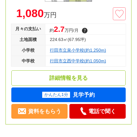
□総合病院 徒歩７分
□ファミマ 徒歩11分
1,080
万円
□保育園 徒歩13分
2.7
月々の支払い
約
万円/月
主要道路に出やすく買い物に便利な立地♪
土地面積
224.63㎡(67.95坪)
◇建築条件付き売地
小学校
行田市立泉小学校(約1,250m)
◇資料請求・見学のご予約等お気軽にお問い合わ
せください！◇
中学校
行田市立西中学校(約1,050m)
詳細情報を見る
見学予約
かんたん1分
資料をもらう
電話で聞く