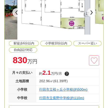
◆秩父鉄道「東行田駅」まで徒歩6分
◆経済的な都市ガス・本下水エリア
◆フルオーダー・セミオーダー可
≫生活環境
◆桜ヶ丘小学校 徒歩７分
◆長野中学校 徒歩２分
駅徒歩6分以内
小学校10分以内
スーパー近い
◆マミーマート 徒歩９分
◆クスリのアオキ 徒歩８分
自由設計対応
830
万円
◇資料請求・見学予約などお気軽にご利用くださ
い！
2.1
月々の支払い
約
万円/月
土地面積
202.96㎡(61.39坪)
小学校
行田市立桜ヶ丘小学校(約500m)
中学校
行田市立長野中学校(約110m)