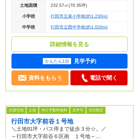
◇資料請求・見学のご予約等お気軽にお問い合わ
土地面積
232.57㎡(70.35坪)
せください！◇
小学校
行田市立泉小学校(約1,230m)
中学校
行田市立西中学校(約1,020m)
詳細情報を見る
見学予約
かんたん1分
資料をもらう
電話で聞く
分譲宅地
土地
仲介手数料無料
見学可
当社限定
行田市大字前谷１号地
＼土地91坪・バス停まで徒歩３分☆。／
～行田市大字前谷６区画 １号地～