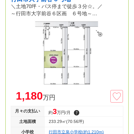
＼土地70坪・バス停まで徒歩３分☆。／
～行田市大字前谷６区画 ６号地～
≫ポイント
■土地70坪の広い敷地
■本下水エリア
■ＪＲ高崎線利用エリア
■フルオーダー・セミオーダー可
≫周辺環境
□総合病院 徒歩７分
□ファミマ 徒歩11分
□ベイシア 徒歩12分
1,180
万円
□カインズホーム 徒歩14分
3
月々の支払い
約
万円/月
◇建築条件付き売地です♪
◇資料請求・見学のご予約等お気軽にお問い合わ
土地面積
233.29㎡(70.56坪)
せください！◇
小学校
行田市立泉小学校(約1,210m)