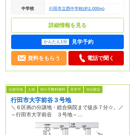
中学校
行田市立西中学校(約1,000m)
詳細情報を見る
見学予約
かんたん1分
資料をもらう
電話で聞く
分譲宅地
土地
仲介手数料無料
見学可
当社限定
行田市大字前谷３号地
＼６区画の分譲地・総合病院まで徒歩７分☆。／
～行田市大字前谷 ３号地～
≫ポイント