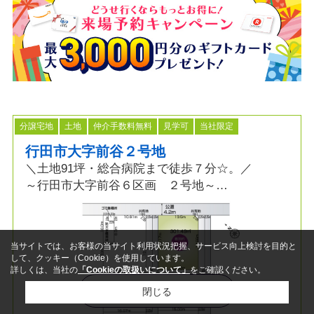
分譲宅地
土地
仲介手数料無料
見学可
当社限定
行田市大字前谷２号地
＼土地91坪・総合病院まで徒歩７分☆。／
～行田市大字前谷６区画 ２号地～
≫ポイント
■土地90坪以上の角地
当サイトでは、お客様の当サイト利用状況把握、サービス向上検討を目的と
■本下水エリア
して、クッキー（Cookie）を使用しています。
■ＪＲ高崎線利用エリア
詳しくは、当社の
「Cookieの取扱いについて」
をご確認ください。
■フルオーダー・セミオーダー可
地図で表示する
閉じる