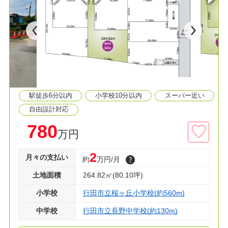
≫POINT
◆土地広 約80坪！自由設計可能
◆徒歩・車・電車でも利便性の高い立地
◆学校が徒歩7分圏内で通学も楽々♪
≫生活環境
◆桜ヶ丘小学校 徒歩７分
◆長野中学校 徒歩２分
駅徒歩6分以内
小学校10分以内
スーパー近い
◆マミーマート 徒歩９分
◆クスリのアオキ 徒歩８分
自由設計対応
780
万円
◇資料請求・見学のご予約などお気軽にご利用く
ださい！
2
月々の支払い
約
万円/月
土地面積
264.82㎡(80.10坪)
小学校
行田市立桜ヶ丘小学校(約560m)
中学校
行田市立長野中学校(約130m)