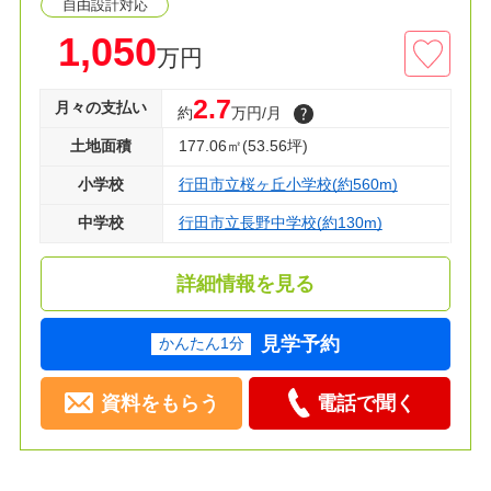
自由設計対応
◇資料請求・見学のご予約、住宅ローンが不安な
1,050
万円
方もお気軽にご相談ください！
2.7
月々の支払い
約
万円/月
土地面積
177.06㎡(53.56坪)
小学校
行田市立桜ヶ丘小学校(約560m)
中学校
行田市立長野中学校(約130m)
詳細情報を見る
見学予約
かんたん1分
資料をもらう
電話で聞く