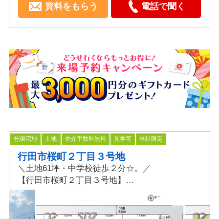
資料をもらう
電話で聞く
分譲宅地
土地
仲介手数料無料
見学可
当社限定
行田市桜町２丁目３号地
＼土地61坪・中学校徒歩２分☆。／
【行田市桜町２丁目３号地】
≫POINT
◆通勤・通学・お買い物便利な環境