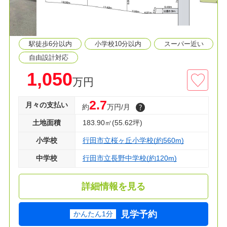
≫生活環境
◆桜ヶ丘小学校 徒歩７分
◆長野中学校 徒歩２分
駅徒歩6分以内
小学校10分以内
スーパー近い
◆マミーマート 徒歩９分
◆クスリのアオキ 徒歩８分
自由設計対応
1,050
万円
◇資料請求・見学のご予約、住宅ローンが不安な
方もお気軽にご相談ください！
2.7
月々の支払い
約
万円/月
土地面積
183.90㎡(55.62坪)
小学校
行田市立桜ヶ丘小学校(約560m)
中学校
行田市立長野中学校(約120m)
詳細情報を見る
見学予約
かんたん1分