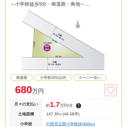
～小学校徒歩5分・南道路・角地～
◎物件のポイント
■南道路・角地
■面積40坪以上
◎周辺環境
■学校まで徒歩6分圏内
■買い物や外出に便利な立地
■保育施設充実エリア
南道路
小学校10分以内
スーパー近い
◇資料請求・現地見学のご予約などお気軽にお問
い合わせください！
680
万円
1.7
月々の支払い
約
万円/月
土地面積
147.39㎡(44.58坪)
小学校
行田市立西小学校(約400m)