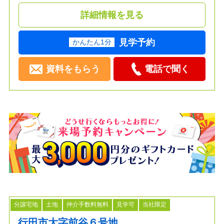
詳細情報を見る
見学予約
かんたん1分
資料をもらう
電話で聞く
分譲宅地
土地
仲介手数料無料
見学可
当社限定
行田市大字前谷６号地