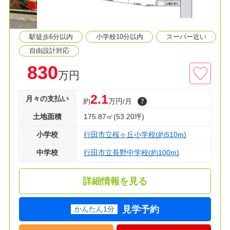
≫生活環境
◆桜ヶ丘小学校 徒歩７分
◆長野中学校 徒歩２分
駅徒歩6分以内
小学校10分以内
スーパー近い
◆マミーマート 徒歩９分
◆クスリのアオキ 徒歩８分
自由設計対応
830
万円
◇資料請求・見学のご予約などお気軽にご利用く
ださい！
2.1
月々の支払い
約
万円/月
土地面積
175.87㎡(53.20坪)
小学校
行田市立桜ヶ丘小学校(約510m)
中学校
行田市立長野中学校(約100m)
詳細情報を見る
見学予約
かんたん1分