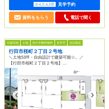
見学予約
かんたん1分
資料をもらう
電話で聞く
分譲宅地
土地
仲介手数料無料
見学可
当社限定
行田市桜町２丁目２号地
＼土地53坪・自由設計で建築可能☆。／
【行田市桜町２丁目２号地】
≫POINT
◆買い物便利な環境
◆徒歩・車・電車でも利便性の高い立地
◆小中学校徒歩圏内で通学にも安心
◆経済的な都市ガス・本下水エリア