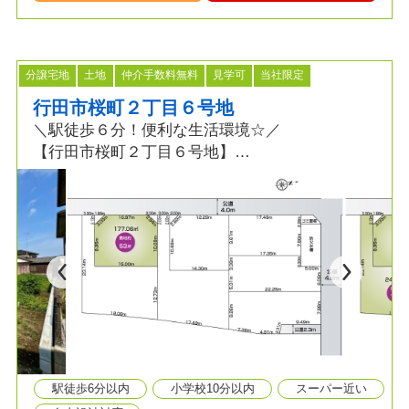
分譲宅地
土地
仲介手数料無料
見学可
当社限定
行田市桜町２丁目６号地
＼駅徒歩６分！便利な生活環境☆／
【行田市桜町２丁目６号地】
≫POINT
◆土地広 約53坪！条件付売地
◆主要道路に出やすい立地
◆学校が徒歩7分圏内で通学も楽々♪
≫生活環境
◆桜ヶ丘小学校 徒歩８分
◆長野中学校 徒歩２分
◆マミーマート 徒歩９分
駅徒歩6分以内
小学校10分以内
スーパー近い
◆クスリのアオキ 徒歩９分