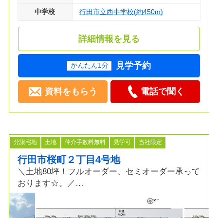
中学校
行田市立西中学校(約450m)
詳細情報を見る
見学予約
かんたん1分
資料をもらう
電話で聞く
分譲宅地
土地
仲介手数料無料
見学可
当社限定
行田市桜町２丁目4号地
＼土地80坪！フルオーダー、セミオーダー承って
おります☆。／
【行田市桜町２丁目４号地】