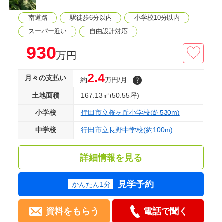
◆長野中学校 徒歩２分
南道路
駅徒歩6分以内
小学校10分以内
◆マミーマート 徒歩９分
◆クスリのアオキ 徒歩８分
スーパー近い
自由設計対応
930
万円
◇資料請求・見学予約などお気軽にご利用くださ
い！
2.4
月々の支払い
約
万円/月
土地面積
167.13㎡(50.55坪)
小学校
行田市立桜ヶ丘小学校(約530m)
中学校
行田市立長野中学校(約100m)
詳細情報を見る
見学予約
かんたん1分
資料をもらう
電話で聞く