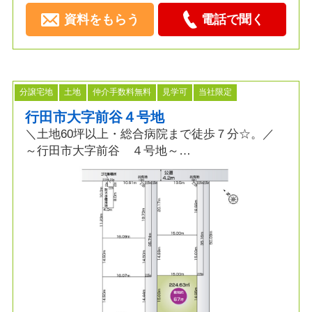
資料をもらう
電話で聞く
分譲宅地
土地
仲介手数料無料
見学可
当社限定
行田市大字前谷４号地
＼土地60坪以上・総合病院まで徒歩７分☆。／
～行田市大字前谷 ４号地～
≫ポイント
■土地広67坪
■本下水エリア
■ＪＲ高崎線利用エリア
■フルオーダー・セミオーダー可
≫周辺環境
□バス停 徒歩３分