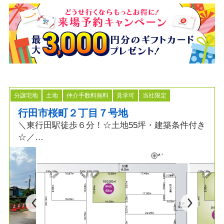
分譲宅地
土地
仲介手数料無料
見学可
当社限定
行田市桜町２丁目７号地
＼東行田駅徒歩６分！☆土地55坪・建築条件付き
☆／
【行田市桜町２丁目７号地】
≫POINT
◆土地広 約55坪！条件付き
◆毎日の通勤・通学・買い物に便利な立地
◆都市ガス・本下水エリア