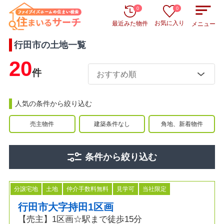
0
0
お気に入り
最近みた物件
メニュー
行田市
の
土地
一覧
20
件
人気の条件から絞り込む
売主物件
建築条件なし
角地、新着物件
条件から絞り込む
分譲宅地
土地
仲介手数料無料
見学可
当社限定
行田市大字持田1区画
【売主】1区画☆駅まで徒歩15分