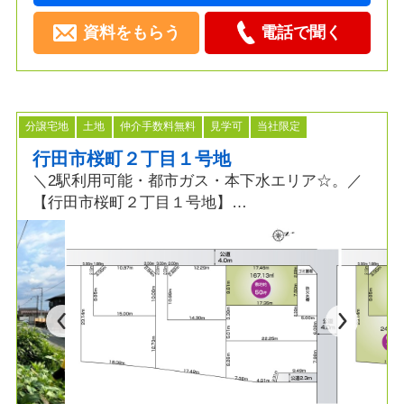
資料をもらう
電話で聞く
分譲宅地
土地
仲介手数料無料
見学可
当社限定
行田市桜町２丁目１号地
＼2駅利用可能・都市ガス・本下水エリア☆。／
【行田市桜町２丁目１号地】
≫POINT
◆買い物便利な環境
◆徒歩・車・電車でも利便性の高い立地
◆小中学校徒歩圏内で通学にも安心
◆経済的な都市ガス・本下水エリア
≫生活環境
◆桜ヶ丘小学校 徒歩７分