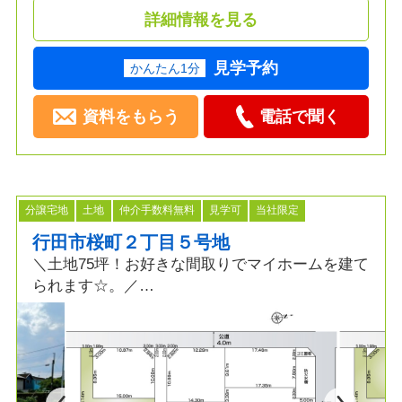
詳細情報を見る
見学予約
かんたん1分
資料をもらう
電話で聞く
分譲宅地
土地
仲介手数料無料
見学可
当社限定
行田市桜町２丁目５号地
＼土地75坪！お好きな間取りでマイホームを建て
られます☆。／
【行田市桜町２丁目５号地】
≫POINT
◆土地広 約75坪！条件付売地
◆主要道路に出やすい立地