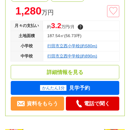
・ベルク 徒歩８分 ・ローソン 徒歩9分
1,280
万円
資料請求・現地見学のご予約等お気軽にお問い合
3.2
月々の支払い
約
万円/月
わせください‼
土地面積
187.54㎡(56.73坪)
小学校
行田市立西小学校(約580m)
中学校
行田市立西中学校(約890m)
詳細情報を見る
見学予約
かんたん1分
資料をもらう
電話で聞く