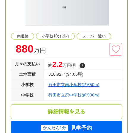
◆保育園とスーパーが徒歩５分圏内♪
≫生活環境
◆南小学校 徒歩９分
◆忍中学校 徒歩12分
南道路
小学校10分以内
スーパー近い
◆ベイシア 徒歩４分
◆白鳩保育園 徒歩４分
880
万円
◇資料請求・見学のご予約などお気軽にご利用く
2.2
月々の支払い
約
万円/月
ださい！
土地面積
310.92㎡(94.05坪)
小学校
行田市立南小学校(約650m)
中学校
行田市立忍中学校(約900m)
詳細情報を見る
見学予約
かんたん1分