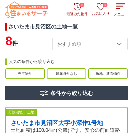
0
0
お気に入り
最近みた物件
メニュー
さいたま市見沼区
の
土地
一覧
8
件
人気の条件から絞り込む
売主物件
建築条件なし
角地、新着物件
条件から絞り込む
分譲宅地
土地
さいたま市見沼区大字小深作1号地
土地面積は100.04㎡(公簿)です。安心の前面道路