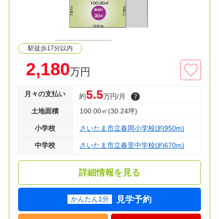
駅徒歩17分以内
2,180
万円
5.5
月々の支払い
約
万円/月
土地面積
100.00㎡(30.24坪)
小学校
さいたま市立春岡小学校(約950m)
中学校
さいたま市立春里中学校(約670m)
詳細情報を見る
見学予約
かんたん1分