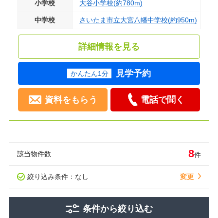
小学校
大谷小学校(約780m)
中学校
さいたま市立大宮八幡中学校(約950m)
詳細情報を見る
見学予約
かんたん1分
資料をもらう
電話で聞く
8
該当物件数
件
絞り込み条件：なし
変更
条件から絞り込む