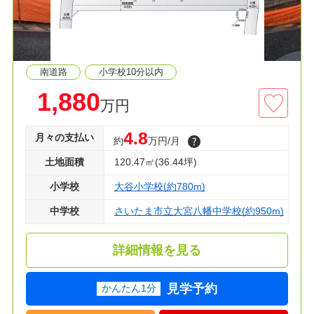
南道路
小学校10分以内
1,880
万円
4.8
月々の支払い
約
万円/月
土地面積
120.47㎡(36.44坪)
小学校
大谷小学校(約780m)
中学校
さいたま市立大宮八幡中学校(約950m)
詳細情報を見る
見学予約
かんたん1分