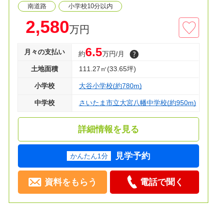
南道路
小学校10分以内
2,580
万円
6.5
月々の支払い
約
万円/月
土地面積
111.27㎡(33.65坪)
小学校
大谷小学校(約780m)
中学校
さいたま市立大宮八幡中学校(約950m)
詳細情報を見る
見学予約
かんたん1分
資料をもらう
電話で聞く