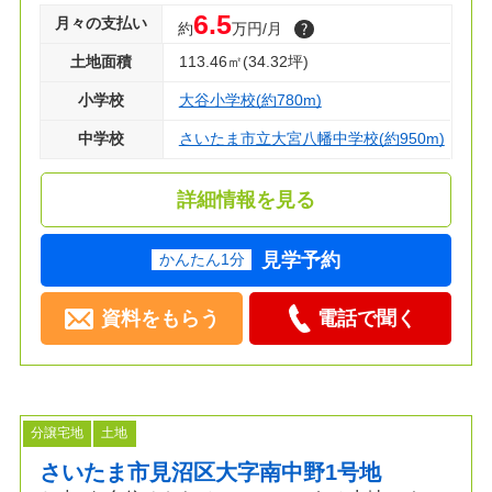
6.5
月々の支払い
約
万円/月
土地面積
113.46㎡(34.32坪)
小学校
大谷小学校(約780m)
中学校
さいたま市立大宮八幡中学校(約950m)
詳細情報を見る
見学予約
かんたん1分
資料をもらう
電話で聞く
分譲宅地
土地
さいたま市見沼区大字南中野1号地