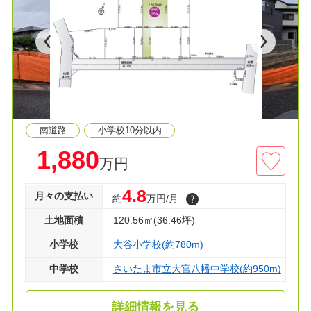
いたします。
南道路
小学校10分以内
1,880
万円
4.8
月々の支払い
約
万円/月
土地面積
120.56㎡(36.46坪)
小学校
大谷小学校(約780m)
中学校
さいたま市立大宮八幡中学校(約950m)
詳細情報を見る