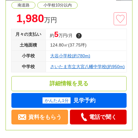
南道路
小学校10分以内
1,980
万円
5
月々の支払い
約
万円/月
土地面積
124.80㎡(37.75坪)
小学校
大谷小学校(約780m)
中学校
さいたま市立大宮八幡中学校(約950m)
詳細情報を見る
見学予約
かんたん1分
資料をもらう
電話で聞く