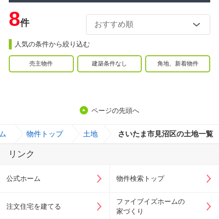
8
件
人気の条件から絞り込む
売主物件
建築条件なし
角地、新着物件
ページの先頭へ
ム
>
物件トップ
>
土地
>
さいたま市見沼区の土地一覧
リンク
公式ホーム
物件検索トップ
ファイブイズホームの
注文住宅を建てる
家づくり