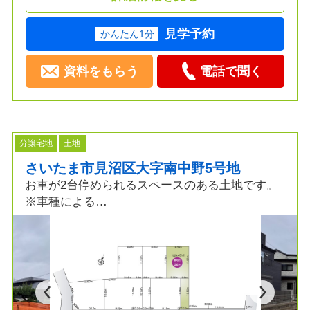
見学予約
かんたん1分
資料をもらう
電話で聞く
分譲宅地
土地
さいたま市見沼区大字南中野5号地
お車が2台停められるスペースのある土地です。
※車種による
お好みのプランで建築できます。
着工棟数18,000棟の実績から最適なプランご提案
いたします。