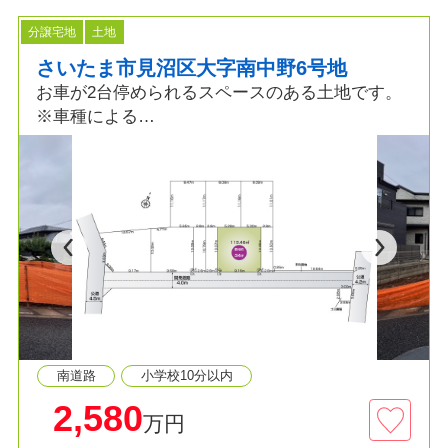
分譲宅地
土地
さいたま市見沼区大字南中野6号地
お車が2台停められるスペースのある土地です。
※車種による
お好みのプランで建築できます。
着工棟数18,000棟の実績から最適なプランご提案
いたします。
南道路
小学校10分以内
2,580
万円