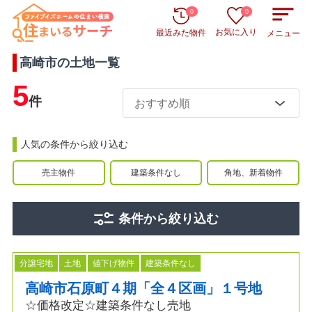
0
0
お気に入り
最近みた物件
メニュー
高崎市
の
土地
一覧
5
件
人気の条件から絞り込む
売主物件
建築条件なし
角地、新着物件
条件から絞り込む
分譲宅地
土地
値下げ物件
建築条件なし
高崎市石原町４期「全４区画」１号地
☆価格改定☆建築条件なし売地