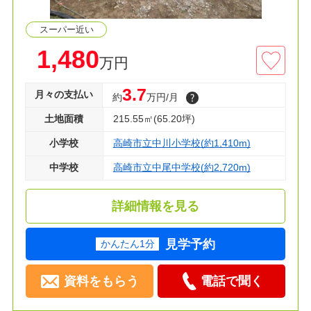
スーパー近い
1,480
万円
3.7
月々の支払い
約
万円/月
土地面積
215.55㎡(65.20坪)
小学校
高崎市立中川小学校(約1,410m)
中学校
高崎市立中尾中学校(約2,720m)
詳細情報を見る
見学予約
かんたん1分
資料をもらう
電話で聞く