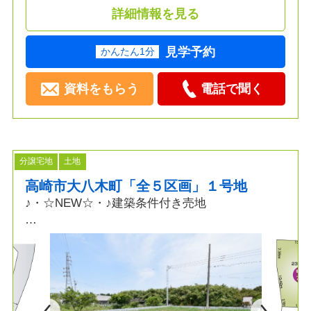
詳細情報を見る
見学予約
かんたん1分
資料をもらう
電話で聞く
分譲宅地
土地
高崎市大八木町「全５区画」１号地
♪・☆NEW☆・♪建築条件付き売地
☆～POINT～☆
◆土地面積70坪以上
◆スーパー・コンビニ徒歩圏内
◆フルオーダー・セミオーダー可