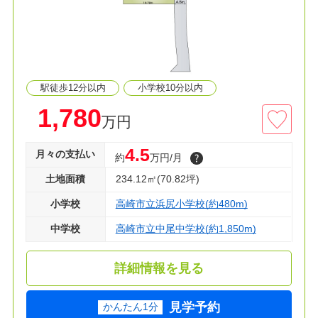
駅徒歩12分以内
小学校10分以内
1,780
万円
4.5
月々の支払い
約
万円/月
土地面積
234.12㎡(70.82坪)
小学校
高崎市立浜尻小学校(約480m)
中学校
高崎市立中尾中学校(約1,850m)
詳細情報を見る
見学予約
かんたん1分