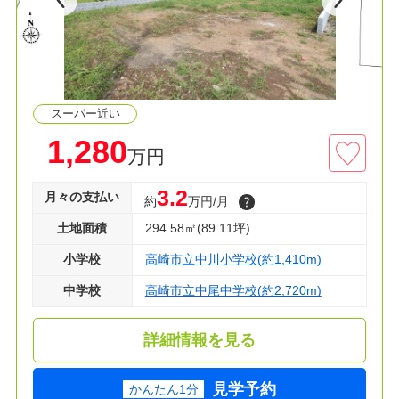
スーパー近い
1,280
万円
3.2
月々の支払い
約
万円/月
土地面積
294.58㎡(89.11坪)
小学校
高崎市立中川小学校(約1,410m)
中学校
高崎市立中尾中学校(約2,720m)
詳細情報を見る
見学予約
かんたん1分