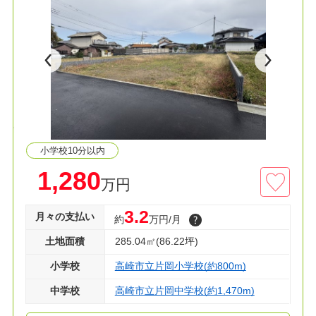
◆お好きなメーカー様で建築可能
小学校10分以内
1,280
万円
3.2
月々の支払い
約
万円/月
土地面積
285.04㎡(86.22坪)
小学校
高崎市立片岡小学校(約800m)
中学校
高崎市立片岡中学校(約1,470m)