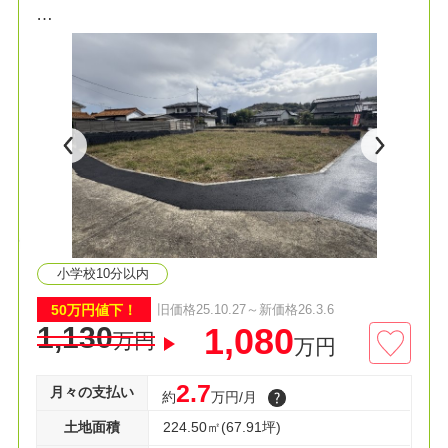
◆土地面積70坪以上
◆お好きなメーカー様で建築可能
小学校10分以内
50万円値下！
旧価格25.10.27～新価格26.3.6
1,130
1,080
万円
万円
2.7
月々の支払い
約
万円/月
土地面積
224.50㎡(67.91坪)