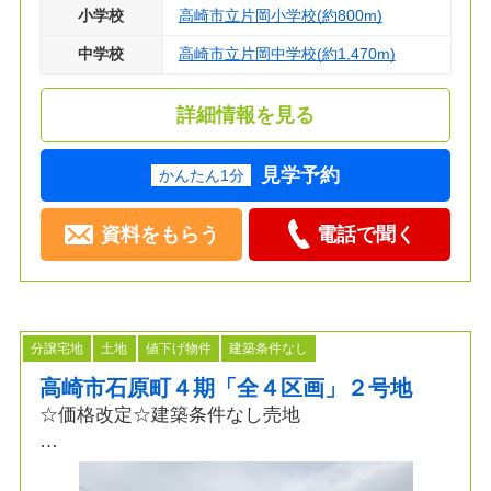
小学校
高崎市立片岡小学校(約800m)
中学校
高崎市立片岡中学校(約1,470m)
詳細情報を見る
見学予約
かんたん1分
資料をもらう
電話で聞く
分譲宅地
土地
値下げ物件
建築条件なし
高崎市石原町４期「全４区画」２号地
☆価格改定☆建築条件なし売地
◆土地面積80坪以上