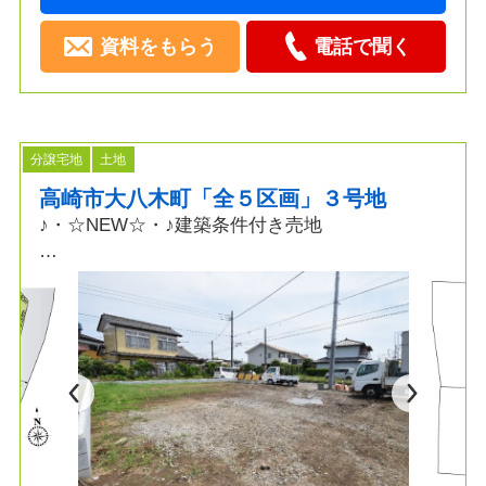
資料をもらう
電話で聞く
分譲宅地
土地
高崎市大八木町「全５区画」３号地
♪・☆NEW☆・♪建築条件付き売地
☆～POINT～☆
◆土地面積60坪以上
◆スーパー・コンビニ徒歩圏内
◆フルオーダー・セミオーダー可