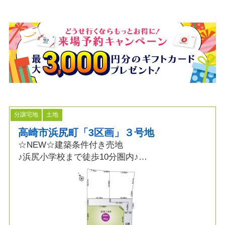
分譲宅地
土地
高崎市浜尻町「3区画」３号地
☆NEW☆建築条件付き売地
♪浜尻小学校まで徒歩10分圏内♪
☆～POINT～☆
◆土地面積70坪以上
◆都市ガス・本下水
◆フルオーダー・セミオーダー可