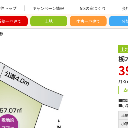
物件トップ
キャンペーン情報
5ISの家づくり
会
新築一戸建て
土地
中古一戸建て
分
静
土
栃
3
月々
支
■閑
■小
土
小