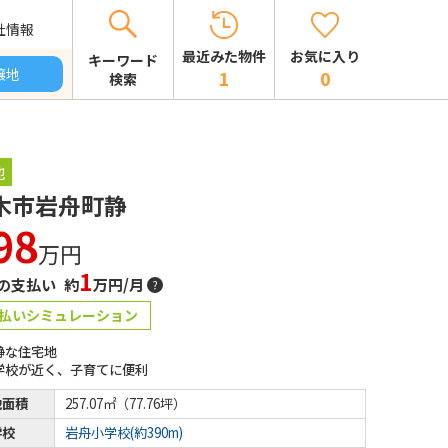
社情報
お気に入り
最近みた物件
キーワード
譲地
0
1
検索
地
木市岩舟町静
98
万円
1
の支払い 約
万円/月
払いシミュレーション
静な住宅地
学校が近く、子育てに便利
地面積
257.07㎡（77.76坪）
学校
岩舟小学校(約390m)