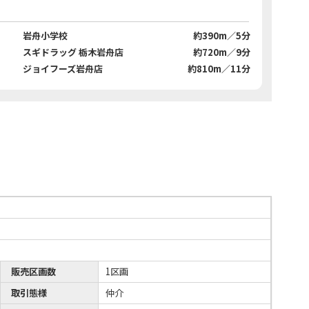
岩舟小学校
約390m／5分
スギドラッグ 栃木岩舟店
約720m／9分
ジョイフーズ岩舟店
約810m／11分
販売区画数
1区画
取引態様
仲介