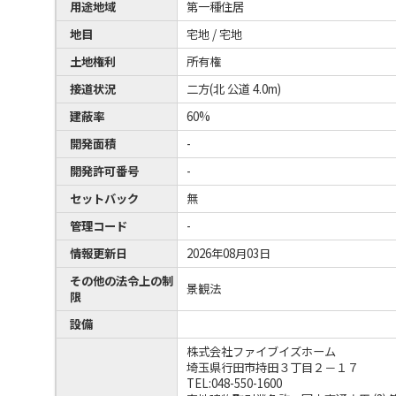
用途地域
第一種住居
地目
宅地 / 宅地
土地権利
所有権
接道状況
二方(北 公道 4.0m)
建蔽率
60%
開発面積
-
開発許可番号
-
セットバック
無
管理コード
-
情報更新日
2026年08月03日
その他の法令上の制
景観法
限
設備
株式会社ファイブイズホーム
埼玉県行田市持田３丁目２－１７
TEL:048-550-1600