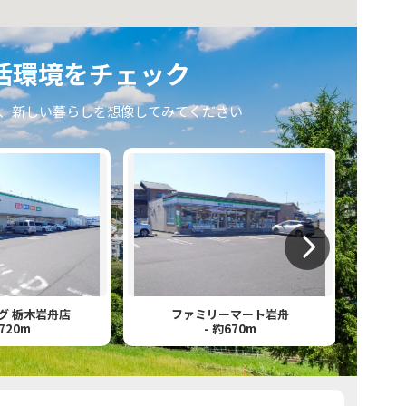
活環境をチェック
、新しい暮らしを想像してみてください
グ 栃木岩舟店
ファミリーマート岩舟
約720m
- 約670m