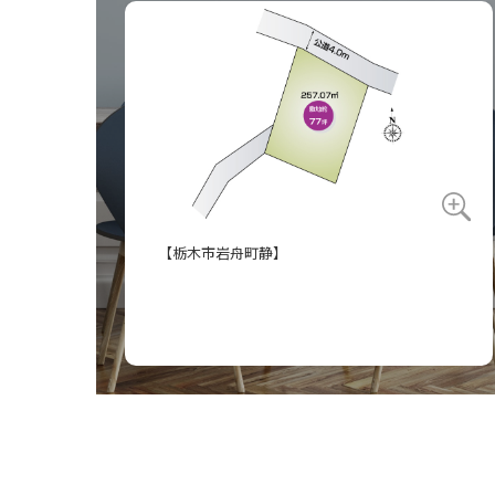
【栃木市岩舟町静】