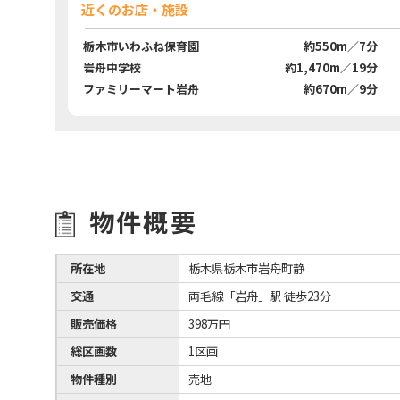
近くのお店・施設
栃木市いわふね保育園
約550m／7分
岩舟中学校
約1,470m／19分
ファミリーマート岩舟
約670m／9分
物件概要
所在地
栃木県栃木市岩舟町静
交通
両毛線「岩舟」駅 徒歩23分
販売価格
398万円
総区画数
1区画
物件種別
売地