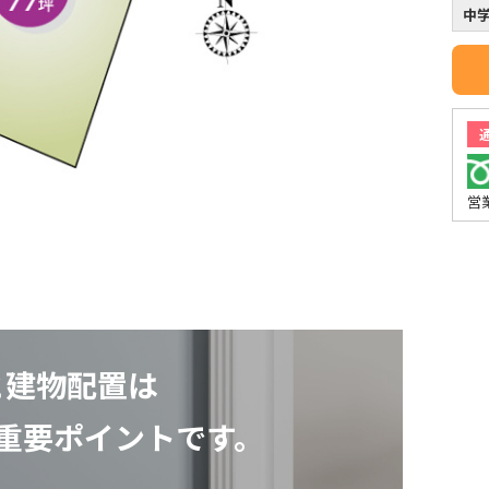
中
営
と建物配置は
重要ポイントです。