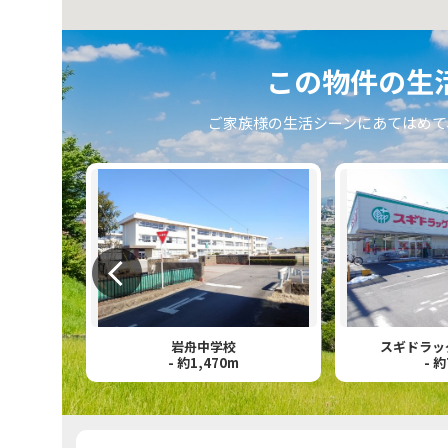
この物件の⽣
ご家族様の⽣活シーンにあてはめて
岩舟中学校
スギドラッ
- 約1,470m
- 