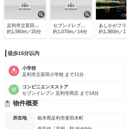
足利市立富田中
セブンイレブン
あしかがフラ
学校
約1,560m／20分
足利寺岡店
約1,070m／14分
ーパーク
約1,360m／1
徒歩15分以内
小学校
足利市立富田小学校 まで11分
コンビニエンスストア
セブンイレブン 足利寺岡店 まで14分
物件概要
所在地
栃木県足利市多田木町
両毛線「富田」駅 徒歩9分