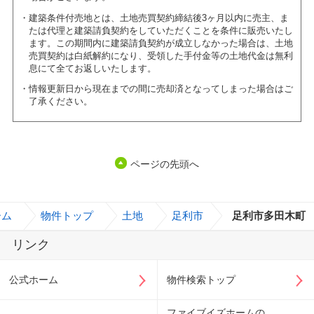
建築条件付売地とは、土地売買契約締結後3ヶ月以内に売主、ま
たは代理と建築請負契約をしていただくことを条件に販売いたし
ます。この期間内に建築請負契約が成立しなかった場合は、土地
売買契約は白紙解約になり、受領した手付金等の土地代金は無利
息にて全てお返しいたします。
情報更新日から現在までの間に売却済となってしまった場合はご
了承ください。
ページの先頭へ
ーム
>
物件トップ
>
土地
>
足利市
>
足利市多田木町
リンク
公式ホーム
物件検索トップ
ファイブイズホームの