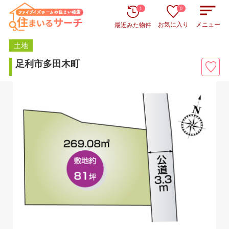
1
0
お気に入り
メニュー
最近みた物件
土地
足利市多田木町