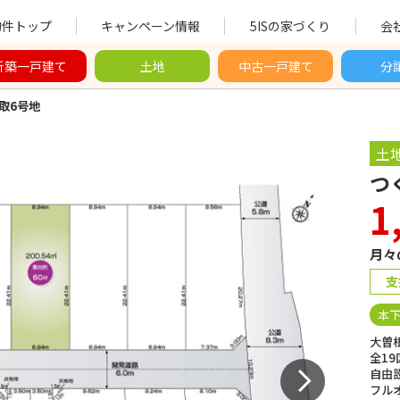
物件トップ
キャンペーン情報
5ISの家づくり
会
新築一戸建て
土地
中古一戸建て
分
取6号地
土
つ
1
月々
支
本
大曽
全19
自由
フル