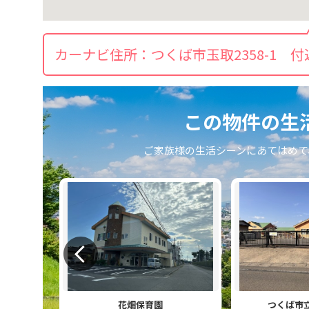
カーナビ住所：
つくば市玉取2358-1 付
この物件の⽣
ご家族様の⽣活シーンにあてはめて
花畑保育園
つくば市