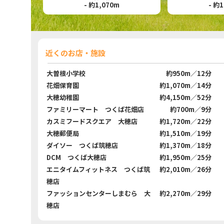
- 約1,070m
- 約
近くのお店・施設
大曽根小学校
約950m／12分
花畑保育園
約1,070m／14分
大穂幼稚園
約4,150m／52分
ファミリーマート つくば花畑店
約700m／9分
カスミフードスクエア 大穂店
約1,720m／22分
大穂郵便局
約1,510m／19分
ダイソー つくば筑穂店
約1,370m／18分
DCM つくば大穂店
約1,950m／25分
エニタイムフィットネス つくば筑
約2,010m／26分
穂店
ファッションセンターしまむら 大
約2,270m／29分
穂店