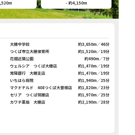
1,520m
- 約4,150m
大穂中学校
約3,650m／46分
つくば市立大穂保育所
約1,520m／19分
花畑近隣公園
約490m／7分
ウェルシア つくば大穂店
約1,470m／19分
常陽銀行 大穂支店
約1,470m／19分
いちはら病院
約1,940m／25分
マクドナルド 408つくば大曽根店
約1,820m／23分
セリア つくば筑穂店
約1,970m／25分
カワチ薬局 大穂店
約2,190m／28分