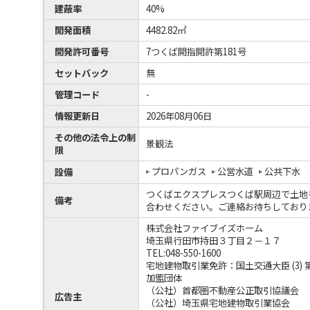
建蔽率
40%
開発面積
4482.82㎡
開発許可番号
7つくば開指開許第181号
セットバック
無
管理コード
-
情報更新日
2026年08月06日
その他の法令上の制
景観法
限
プロパンガス
公営水道
公共下水
設備
つくばエクスプレスつくば駅周辺で土地
備考
合わせください。ご連絡お待ちしており
株式会社ファイブイズホーム
埼玉県行田市持田３丁目２－１７
TEL:048-550-1600
宅地建物取引業免許：国土交通大臣 (3) 第
加盟団体
（公社）首都圏不動産公正取引協議会
広告主
（公社）埼玉県宅地建物取引業協会