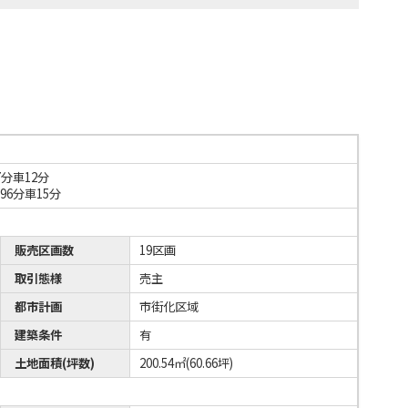
分車12分
6分車15分
販売区画数
19区画
取引態様
売主
都市計画
市街化区域
建築条件
有
土地面積(坪数)
200.54㎡(60.66坪)