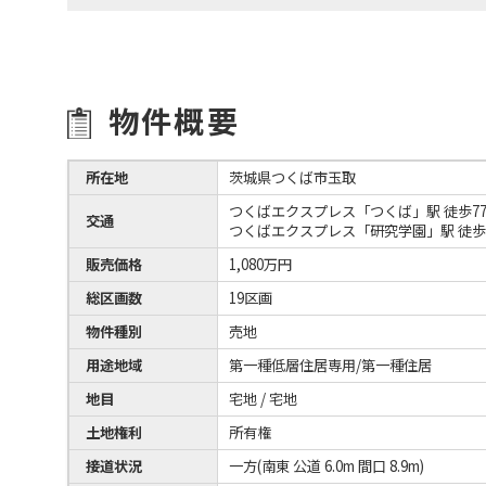
物件概要
所在地
茨城県つくば市玉取
つくばエクスプレス「つくば」駅 徒歩77
交通
つくばエクスプレス「研究学園」駅 徒歩9
販売価格
1,080万円
総区画数
19区画
物件種別
売地
用途地域
第一種低層住居専用/第一種住居
地目
宅地 / 宅地
土地権利
所有権
接道状況
一方(南東 公道 6.0m 間口 8.9m)