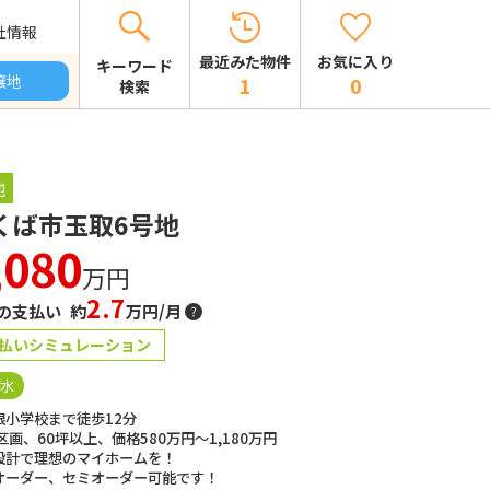
社情報
お気に入り
最近みた物件
キーワード
譲地
0
1
検索
地
くば市玉取6号地
,080
万円
2.7
の支払い 約
万円/月
払いシミュレーション
下水
根小学校まで徒歩12分
区画、60坪以上、価格580万円～1,180万円
設計で理想のマイホームを！
オーダー、セミオーダー可能です！