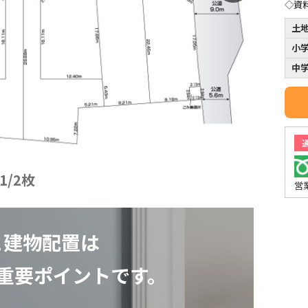
◇資
土
小
中
1
/
2
枚
営
と建物配置は
重要ポイントです。