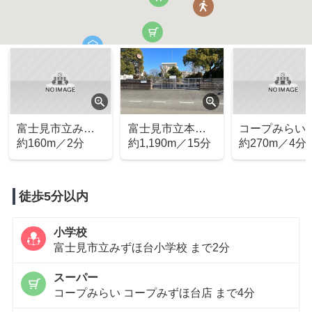
富士見市立みず
富士見市立本郷
コープみらい 
ほ台小学校
約160m／2分
中学校
約1,190m／15分
ープみずほ台
約270m／4分
徒歩5分以内
小学校
富士見市立みずほ台小学校 まで2分
スーパー
コープみらい コープみずほ台店 まで4分