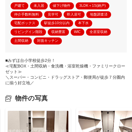
戸建て
未入居
値下げ物件
3LDK＋1S(納戸)
仲介手数料無料
見学可
即入居可
地盤調査済
宅配ボックス
駅徒歩10分以内
本下水
リビングイン階段
収納豊富
WIC
全居室収納
土間収納
対面キッチン
■みずほ台小学校徒歩2分！
≪宅配BOX・土間収納・食洗機・浴室乾燥機・ファミリークロー
ゼット≫
＼スーパー・コンビニ・ドラッグストア・郵便局が徒歩７分圏内
に揃う好立地／
物件の写真