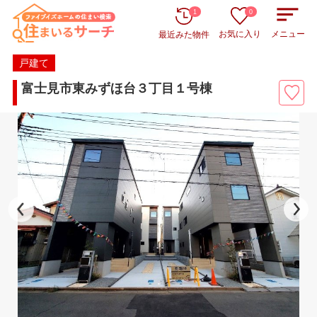
1
0
お気に入り
メニュー
最近みた物件
戸建て
富士見市東みずほ台３丁目１号棟