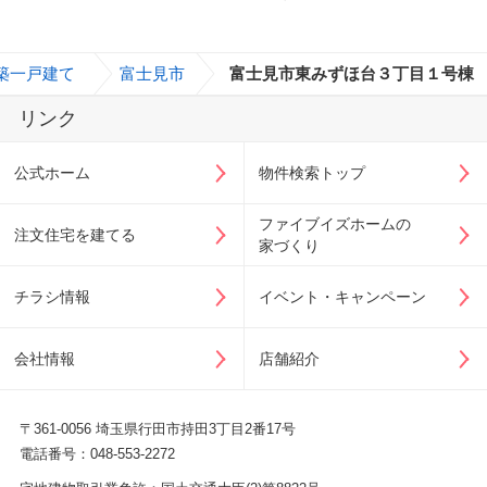
築一戸建て
>
富士見市
>
富士見市東みずほ台３丁目１号棟
リンク
公式ホーム
物件検索トップ
ファイブイズホームの
注文住宅を建てる
家づくり
チラシ情報
イベント・キャンペーン
会社情報
店舗紹介
〒361-0056 埼玉県行田市持田3丁目2番17号
電話番号：048-553-2272