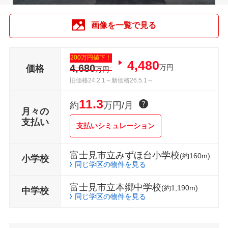
画像を一覧で見る
200万円値下！
4,480
4,680
万円
価格
万円
旧価格24.2.1～新価格26.5.1～
11.3
約
万円/月
月々の
支払い
支払いシミュレーション
富士見市立みずほ台小学校
(約160m)
小学校
同じ学区の物件を見る
富士見市立本郷中学校
(約1,190m)
中学校
同じ学区の物件を見る