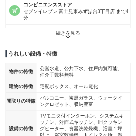
コンビニエンスストア
セブンイレブン 富士見東みずほ台3丁目店 まで4
分
公園
続きを見る
みずほ台中央公園 まで5分
うれしい設備・特徴
徒歩10分以内
公営水道、公共下水、住戸内覧可能、
物件の特徴
保育園
仲介手数料無料
こばと保育園 まで10分
建物の特徴
宅配ボックス、オール電化
ドラッグストア
バルコニー、複層ガラス、ウォークイ
ドラッグセイムス 東みずほ台店 まで7分
間取りの特徴
ンクロゼット、収納豊富
TVモニタ付インターホン、システムキ
徒歩15分以内
ッチン、対面式キッチン、IHクッキン
設備の特徴
グヒーター、食器洗乾燥機、浴室１坪
中学校
以上、浴室乾燥機、トイレ２ヶ所、温