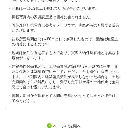
写真は一部CG加工を施している場合がございます。
掲載写真内の家具調度品は価格に含まれません。
設備及び仕様写真は参考イメージです。実際のものと異なる場合
がございます。
徒歩所要時間は1分＝80ｍとして換算したもので、距離は地図上
の換算によるものです。
地図は物件付近を表すものであり、実際の物件所在地とは異なる
場合がございます。
建築条件付売地とは、土地売買契約締結後3ヶ月以内に売主、ま
たは代理と建築請負契約をしていただくことを条件に販売いたし
ます。この期間内に建築請負契約が成立しなかった場合は、土地
売買契約は白紙解約になり、受領した手付金等の土地代金は無利
息にて全てお返しいたします。
情報更新日から現在までの間に売却済となってしまった場合はご
了承ください。
ページの先頭へ