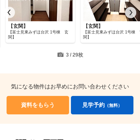
【玄関】
【玄関】
【富士見東みずほ台沢 1号棟 玄
【富士見東みずほ台沢 1号棟 
関】
関】
3
/
29
枚
気になる物件はお早めにお問い合わせください
資料をもらう
見学予約
（無料）