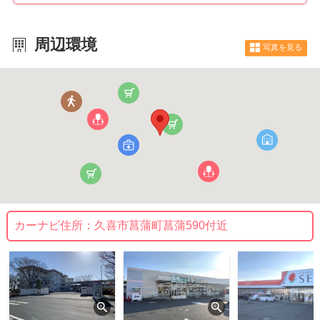
周辺環境
写真を見る
カーナビ住所：
久喜市菖蒲町菖蒲590付近