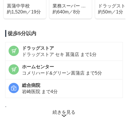
菖蒲中学校
業務スーパー 久
ドラッグスト
約1,520m／19分
喜菖蒲店
約640m／8分
セキ 菖蒲店
約50m／1分
徒歩5分以内
ドラッグストア
ドラッグストア セキ 菖蒲店 まで1分
ホームセンター
コメリハード&グリーン菖蒲店 まで5分
総合病院
岩崎医院 まで4分
徒歩10分以内
続きを見る
小学校