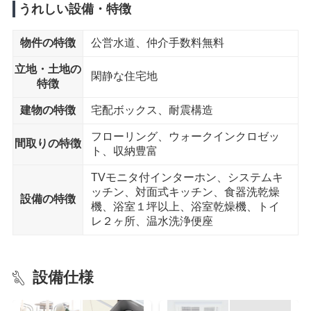
菖蒲小学校 まで7分
うれしい設備・特徴
スーパー
物件の特徴
公営水道、仲介手数料無料
業務スーパー 久喜菖蒲店 まで8分
立地・土地の
閑静な住宅地
コンビニエンスストア
特徴
セブンイレブン 久喜菖蒲町三箇店 まで9分
建物の特徴
宅配ボックス、耐震構造
幼稚園
フローリング、ウォークインクロゼッ
認定こども園菖蒲幼稚園 まで7分
間取りの特徴
ト、収納豊富
公園
TVモニタ付インターホン、システムキ
菖蒲運動公園 まで10分
ッチン、対面式キッチン、食器洗乾燥
設備の特徴
機、浴室１坪以上、浴室乾燥機、トイ
郵便局
レ２ヶ所、温水洗浄便座
菖蒲郵便局 まで10分
設備仕様
徒歩15分以内