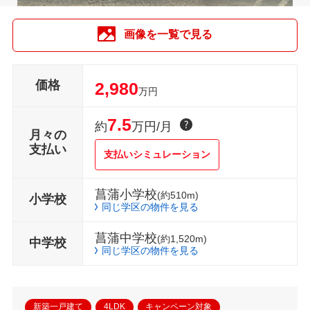
画像を一覧で見る
価格
2,980
万円
7.5
約
万円/月
月々の
支払い
支払いシミュレーション
菖蒲小学校
(約510m)
小学校
同じ学区の物件を見る
菖蒲中学校
(約1,520m)
中学校
同じ学区の物件を見る
新築一戸建て
4LDK
キャンペーン対象