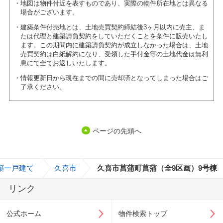
地図は物件付近を表すものであり、実際の物件所在地とは異なる
場合がございます。
建築条件付売地とは、土地売買契約締結後3ヶ月以内に売主、ま
たは代理と建築請負契約をしていただくことを条件に販売いたし
ます。この期間内に建築請負契約が成立しなかった場合は、土地
売買契約は白紙解約になり、受領した手付金等の土地代金は無利
息にて全てお返しいたします。
情報更新日から現在までの間に売却済となってしまった場合はご
了承ください。
ページの先頭へ
築一戸建て
>
久喜市
>
久喜市菖蒲町菖蒲（全9区画）9号棟
リンク
公式ホーム
物件検索トップ