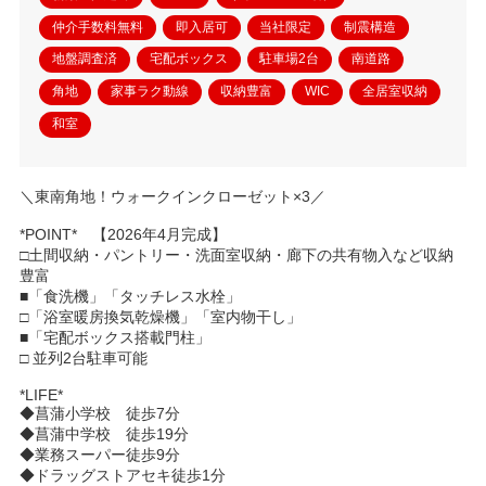
仲介手数料無料
即入居可
当社限定
制震構造
地盤調査済
宅配ボックス
駐車場2台
南道路
角地
家事ラク動線
収納豊富
WIC
全居室収納
和室
＼東南角地！ウォークインクローゼット×3／
*POINT* 【2026年4月完成】
□土間収納・パントリー・洗面室収納・廊下の共有物入など収納
豊富
■「食洗機」「タッチレス水栓」
□「浴室暖房換気乾燥機」「室内物干し」
■「宅配ボックス搭載門柱」
□ 並列2台駐車可能
*LIFE*
◆菖蒲小学校 徒歩7分
◆菖蒲中学校 徒歩19分
◆業務スーパー徒歩9分
◆ドラッグストアセキ徒歩1分