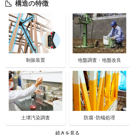
構造の特徴
スマートドアキー
インターホン
制振装置
地盤調査・地盤改良
Low-Eペアガラス
樹脂複合サッシ
土壌汚染調査
防腐･防蟻処理
続きを見る