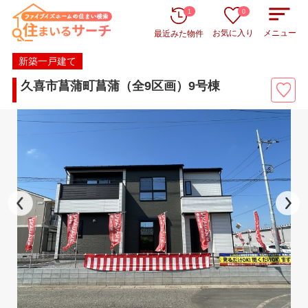
1
0
お気に入り
メニュー
最近みた物件
新築一戸建て
久喜市菖蒲町菖蒲（全9区画）9号棟