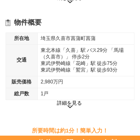
クリアネット網戸
シャッター
物件概要
所在地
埼玉県久喜市菖蒲町菖蒲
断熱材
ベタ基礎工法
東北本線「久喜」駅 バス29分 「馬場
（久喜市）」 停歩2分
交通
室内物干し
室外物干し金物
東武伊勢崎線「花崎」駅 徒歩75分
東武伊勢崎線「鷲宮」駅 徒歩93分
販売価格
2,980万円
総戸数
1戸
通気工法
詳細を見る
省エネ給湯器
外構設備
所要時間は約1分！簡単入力！