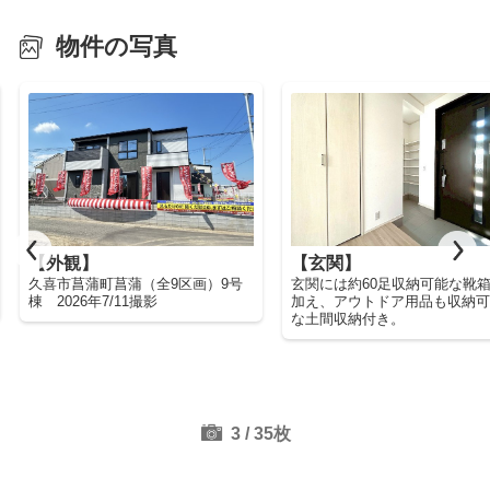
物件の写真
【外観】
【玄関】
久喜市菖蒲町菖蒲（全9区画）9号
玄関には約60足収納可能な靴
棟 2026年7/11撮影
加え、アウトドア用品も収納
な土間収納付き。
4
/
35
枚