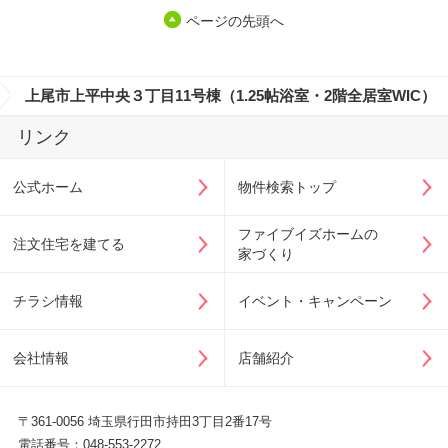
ページの先頭へ
>
上尾市上平中央３丁目11号棟（1.25帖浴室・2階全居室WIC）
リンク
公式ホーム
物件検索トップ
ファイブイズホームの
注文住宅を建てる
家づくり
チラシ情報
イベント・キャンペーン
会社情報
店舗紹介
〒361-0056 埼玉県行田市持田3丁目2番17号
電話番号：048-553-2272