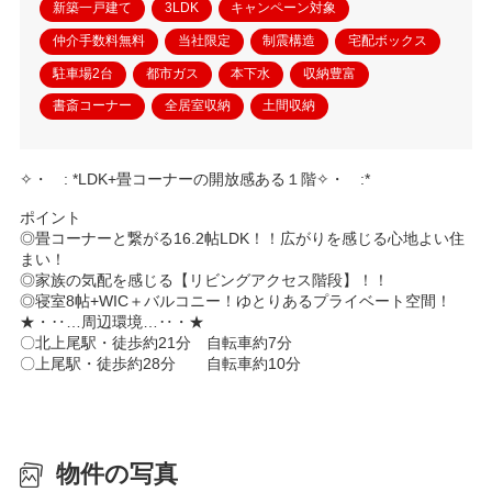
新築一戸建て
3LDK
キャンペーン対象
仲介手数料無料
当社限定
制震構造
宅配ボックス
駐車場2台
都市ガス
本下水
収納豊富
書斎コーナー
全居室収納
土間収納
✧・゚: *LDK+畳コーナーの開放感ある１階✧・゚:*
ポイント
◎畳コーナーと繋がる16.2帖LDK！！広がりを感じる心地よい住
まい！
◎家族の気配を感じる【リビングアクセス階段】！！
◎寝室8帖+WIC＋バルコニー！ゆとりあるプライベート空間！
★・‥…周辺環境…‥・★
〇北上尾駅・徒歩約21分 自転車約7分
〇上尾駅・徒歩約28分 自転車約10分
物件の写真