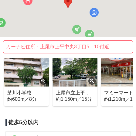
カーナビ住所：
上尾市上平中央3丁目5－10付近
芝川小学校
上尾市立上平中
マミーマート
約600m／8分
学校
約1,150m／15分
鮮市場TOP(
約1,210m／1
プ) 上尾店
徒歩5分以内