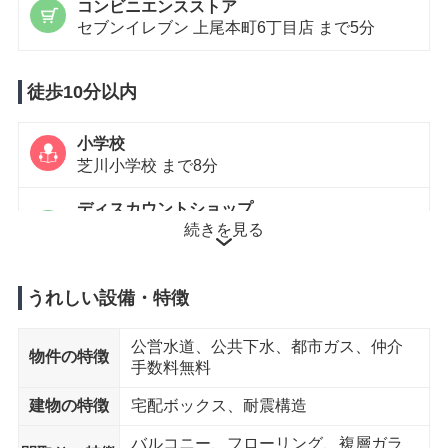
コンビニエンスストア
セブンイレブン 上尾本町6丁目店 まで5分
徒歩10分以内
小学校
芝川小学校 まで8分
ディスカウントショップ
続きを見る
TRIAL ディスカウントストア 上尾本町店 まで9
分
コンビニエンスストア
うれしい設備・特徴
ファミリーマート上尾西門前店 まで10分
公営水道、公共下水、都市ガス、仲介
物件の特徴
ドラッグストア
手数料無料
クスリのアオキ 上尾本町店 まで9分
建物の特徴
宅配ボックス、耐震構造
内科
バルコニー、フローリング、複層ガラ
かしの木内科小児科クリニック まで6分