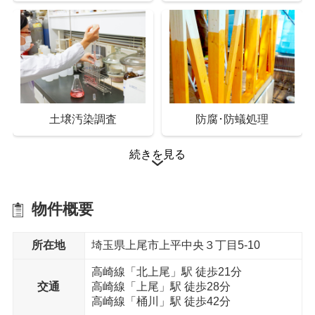
室内物干し
室外物干し金物
土壌汚染調査
防腐･防蟻処理
続きを見る
省エネ給湯器
宅配ボックス搭載門柱
物件概要
所在地
埼玉県上尾市上平中央３丁目5-10
防腐･防蟻処理
断熱材
高崎線「北上尾」駅 徒歩21分
交通
高崎線「上尾」駅 徒歩28分
外構設備
高崎線「桶川」駅 徒歩42分