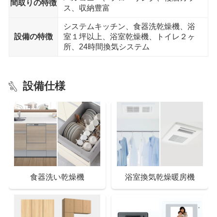
間取りの特徴
ス、収納豊富
システムキッチン、食器洗乾燥機、浴
徒歩15分以内
設備の特徴
室１坪以上、浴室乾燥機、トイレ２ヶ
所、24時間換気システム
中学校
上尾市立上平中学校 まで15分
設備仕様
ドラッグストア
ドラッグストアセキ 西門前店 まで12分
総合病院
幹クリニック まで13分
食器洗い乾燥機
浴室換気乾燥暖房機