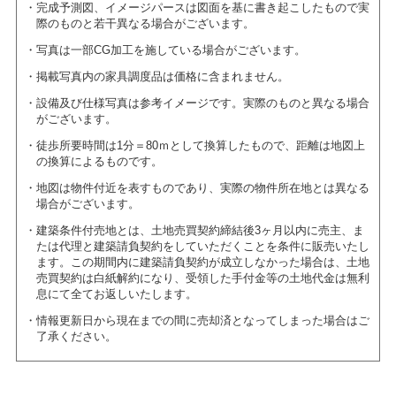
完成予測図、イメージパースは図面を基に書き起こしたもので実
際のものと若干異なる場合がございます。
写真は一部CG加工を施している場合がございます。
掲載写真内の家具調度品は価格に含まれません。
設備及び仕様写真は参考イメージです。実際のものと異なる場合
がございます。
徒歩所要時間は1分＝80ｍとして換算したもので、距離は地図上
の換算によるものです。
地図は物件付近を表すものであり、実際の物件所在地とは異なる
場合がございます。
建築条件付売地とは、土地売買契約締結後3ヶ月以内に売主、ま
たは代理と建築請負契約をしていただくことを条件に販売いたし
ます。この期間内に建築請負契約が成立しなかった場合は、土地
売買契約は白紙解約になり、受領した手付金等の土地代金は無利
息にて全てお返しいたします。
情報更新日から現在までの間に売却済となってしまった場合はご
了承ください。