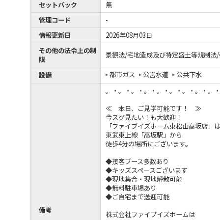
セットバック
無
管理コード
-
情報更新日
2026年08月03日
その他の法令上の制
景観法/宅地造成及び特定盛土等規制法
限
都市ガス
公営水道
公共下水
設備
。・。・。・。・。・。・。・。・。
≪ 本日、ご見学可能です！ ≫
今スグ見たい！も大歓迎！
「ファイブイズホーム東松山高坂店」
東武東上線「高坂駅」から
徒歩4分の場所にございます。
◆接客ブース多数あり
◆キッズスペースございます
◆現地集合・現地解散可能
◆無料駐車場あり
◆ご自宅まで送迎可能
備考
株式会社ファイブイズホームは