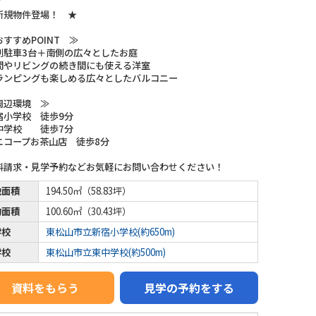
新規物件登場！ ★
すすめPOINT ≫
列駐車3台＋南側の広々としたお庭
間やリビングの続き間にも使える洋室
ランピングも楽しめる広々としたバルコニー
周辺環境 ≫
宿小学校 徒歩9分
中学校 徒歩7分
ニコープお茶山店 徒歩8分
料請求・見学予約などお気軽にお問い合わせください！
地面積
194.50㎡（58.83坪）
物面積
100.60㎡（30.43坪）
学校
東松山市立新宿小学校(約650m)
学校
東松山市立東中学校(約500m)
資料をもらう
見学の予約をする