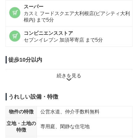
スーパー
カスミ フードスクエア大利根店(ピアシティ大利
根内) まで5分
コンビニエンスストア
セブンイレブン 加須琴寄店 まで5分
徒歩10分以内
保育園
続きを見る
加須市立わらべ保育園 まで10分
ドラッグストア
うれしい設備・特徴
ドラッグストア セキ 北下新井店 まで6分
物件の特徴
公営水道、仲介手数料無料
小児科
小林医院 まで6分
立地・土地の
専用庭、閑静な住宅地
特徴
公園