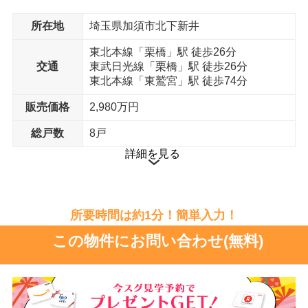
所在地
埼玉県加須市北下新井
断熱材
ベタ基礎工法
東北本線「栗橋」駅 徒歩26分
交通
東武日光線「栗橋」駅 徒歩26分
室内物干し
室外物干し金物
東北本線「東鷲宮」駅 徒歩74分
販売価格
2,980万円
総戸数
8戸
詳細を見る
通気工法
省エネ給湯器
外構設備
所要時間は約1分！簡単入力！
この物件にお問い合わせ(無料)