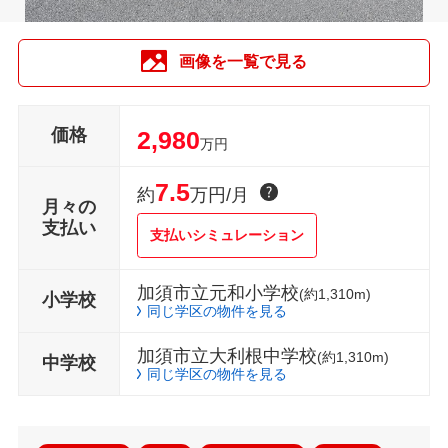
画像を一覧で見る
価格
2,980
万円
7.5
約
万円/月
月々の
支払い
支払いシミュレーション
加須市立元和小学校
(約1,310m)
小学校
同じ学区の物件を見る
加須市立大利根中学校
(約1,310m)
中学校
同じ学区の物件を見る