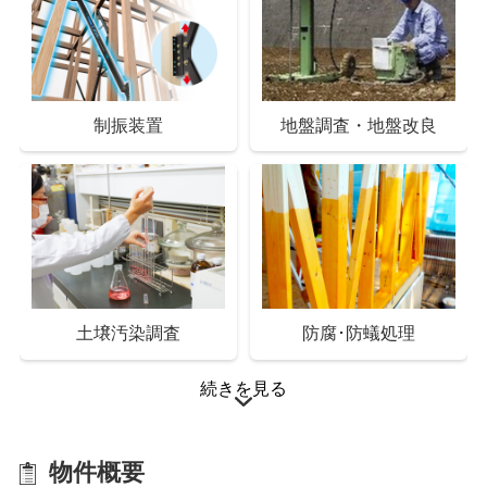
制振装置
地盤調査・地盤改良
Low-Eペアガラス
樹脂複合サッシ
土壌汚染調査
防腐･防蟻処理
続きを見る
クリアネット網戸
シャッター
物件概要