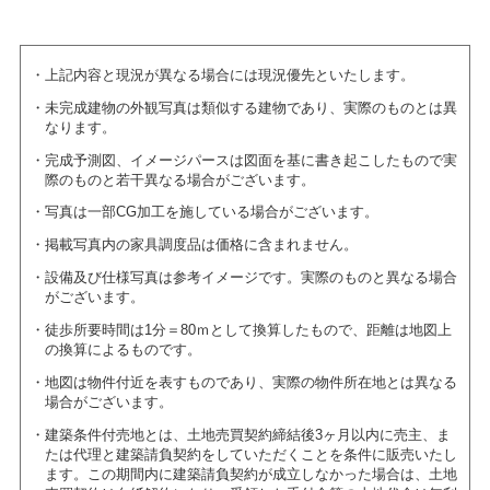
上記内容と現況が異なる場合には現況優先といたします。
未完成建物の外観写真は類似する建物であり、実際のものとは異
なります。
完成予測図、イメージパースは図面を基に書き起こしたもので実
際のものと若干異なる場合がございます。
写真は一部CG加工を施している場合がございます。
掲載写真内の家具調度品は価格に含まれません。
設備及び仕様写真は参考イメージです。実際のものと異なる場合
がございます。
徒歩所要時間は1分＝80ｍとして換算したもので、距離は地図上
の換算によるものです。
地図は物件付近を表すものであり、実際の物件所在地とは異なる
場合がございます。
建築条件付売地とは、土地売買契約締結後3ヶ月以内に売主、ま
たは代理と建築請負契約をしていただくことを条件に販売いたし
ます。この期間内に建築請負契約が成立しなかった場合は、土地