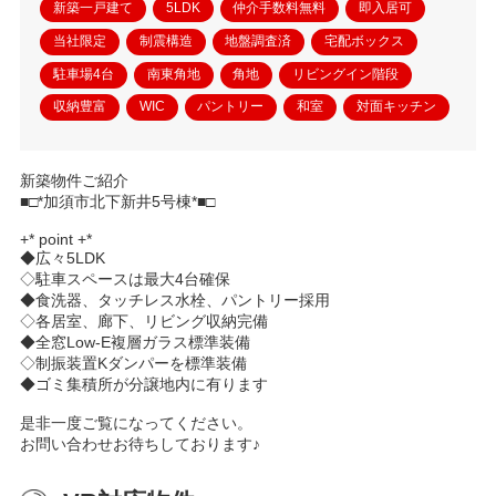
新築一戸建て
5LDK
仲介手数料無料
即入居可
当社限定
制震構造
地盤調査済
宅配ボックス
駐車場4台
南東角地
角地
リビングイン階段
収納豊富
WIC
パントリー
和室
対面キッチン
新築物件ご紹介
■□*加須市北下新井5号棟*■□
+* point +*
◆広々5LDK
◇駐車スペースは最大4台確保
◆食洗器、タッチレス水栓、パントリー採用
◇各居室、廊下、リビング収納完備
◆全窓Low-E複層ガラス標準装備
◇制振装置Kダンパーを標準装備
◆ゴミ集積所が分譲地内に有ります
是非一度ご覧になってください。
お問い合わせお待ちしております♪