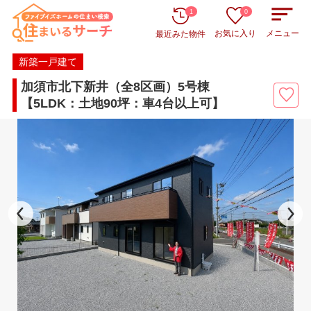
1
0
お気に入り
メニュー
最近みた物件
新築一戸建て
加須市北下新井（全8区画）5号棟
【5LDK：土地90坪：車4台以上可】