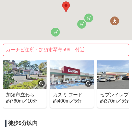
カーナビ住所：
加須市琴寄599 付近
カスミ フードス
セブンイレブン
ドラッグスト
クエア大利根店
約400m／5分
加須琴寄店
約370m／5分
セキ 北下新井
約450m／6分
(ピアシティ大利
根内)
徒歩5分以内