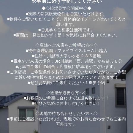
※事前に必ず予約してください
◆◇現場見学会開催中◇◆
■実際の新築販売物件をご覧いただけます。
■物件をご覧いただくことで、具体的なイメージがわいてくると
思います。
■ご見学やご相談は無料です。
■百聞は一見に如かず！是非お気軽にお問合せください。
◇店舗へご来店をご希望の方へ◇
■物件管理店舗：ファイブイズホーム川越店
■住所：川越市大字小ヶ谷２３５番地
■電車でご来店の場合：JR川越線『西川越駅』から徒歩６分
■お車でご来店の場合：店舗横に駐車場がございます。
■ご来店後、ご希望条件をお伺いさせていただきながら、ご希望
に近い物件情報をまとめてご紹介されていただきます！
■ぜひお気軽にご来店ください！※要予約
◇送迎が必要な方へ◇
■お客様のご希望に合わせて送迎も致します！
■ぜひお気軽にお申し付けください！
◇現地で待ち合わせしたい方へ◇
■事前にご相談いただければ、現地でのお待ち合わせでもご案内
可能です。