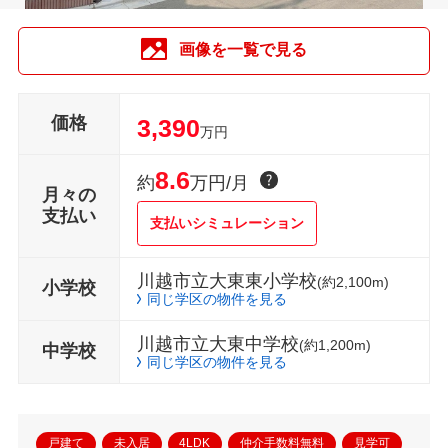
画像を一覧で見る
価格
3,390
万円
8.6
約
万円/月
月々の
支払い
支払いシミュレーション
川越市立大東東小学校
(約2,100m)
小学校
同じ学区の物件を見る
川越市立大東中学校
(約1,200m)
中学校
同じ学区の物件を見る
戸建て
未入居
4LDK
仲介手数料無料
見学可