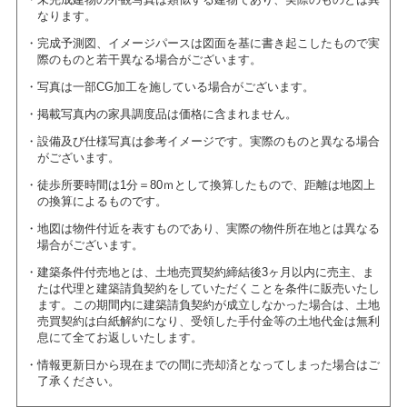
なります。
完成予測図、イメージパースは図面を基に書き起こしたもので実
際のものと若干異なる場合がございます。
写真は一部CG加工を施している場合がございます。
掲載写真内の家具調度品は価格に含まれません。
設備及び仕様写真は参考イメージです。実際のものと異なる場合
がございます。
徒歩所要時間は1分＝80ｍとして換算したもので、距離は地図上
の換算によるものです。
地図は物件付近を表すものであり、実際の物件所在地とは異なる
場合がございます。
建築条件付売地とは、土地売買契約締結後3ヶ月以内に売主、ま
たは代理と建築請負契約をしていただくことを条件に販売いたし
ます。この期間内に建築請負契約が成立しなかった場合は、土地
売買契約は白紙解約になり、受領した手付金等の土地代金は無利
息にて全てお返しいたします。
情報更新日から現在までの間に売却済となってしまった場合はご
了承ください。