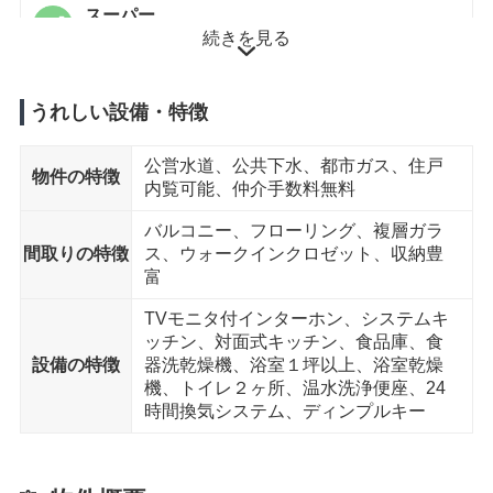
スーパー
続きを見る
いなげや 川越南大塚駅前店 まで7分
コンビニエンスストア
セブンイレブン 川越南大塚4丁目店 まで6分
うれしい設備・特徴
ドラッグストア
公営水道、公共下水、都市ガス、住戸
物件の特徴
ウェルパーク 川越南大塚東店 まで6分
内覧可能、仲介手数料無料
郵便局
バルコニー、フローリング、複層ガラ
川越南大塚駅前郵便局 まで9分
間取りの特徴
ス、ウォークインクロゼット、収納豊
富
公園
TVモニタ付インターホン、システムキ
南台ふじみ公園 まで9分
ッチン、対面式キッチン、食品庫、食
設備の特徴
器洗乾燥機、浴室１坪以上、浴室乾燥
機、トイレ２ヶ所、温水洗浄便座、24
徒歩15分以内
時間換気システム、ディンプルキー
中学校
川越市立大東中学校 まで15分