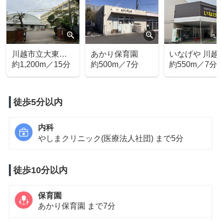
川越市立大東中
あかり保育園
いなげや 川越
学校
約1,200m／15分
約500m／7分
大塚駅前店
約550m／7分
徒歩5分以内
内科
やしまクリニック(医療法人社団) まで5分
徒歩10分以内
保育園
あかり保育園 まで7分