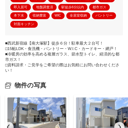
即入居可
地盤調査済
駅徒歩6分以内
都市ガス
本下水
収納豊富
WIC
全居室収納
パントリー
対面キッチン
■西武新宿線【南大塚駅】徒歩６分！駐車最大２台可！
□15帖LDK・食洗機・パントリー・W.I.C・カードキー・網戸！
■冷暖房の効率を高める複層ガラス、節水型トイレ、経済的な都
市ガス！
□資料請求・ご見学をご希望の際はお気軽にお問い合わせくださ
い！
物件の写真