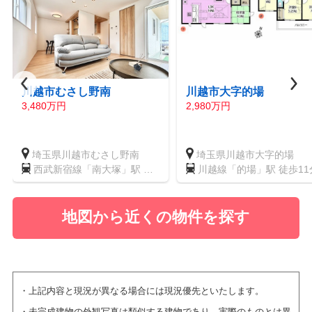
川越市むさし野南
川越市大字的場
3,480万円
2,980万円
埼玉県川越市むさし野南
埼玉県川越市大字的場
西武新宿線「南大塚」駅 徒
川越線「的場」駅 徒歩11
歩23分
地図から近くの物件を探す
上記内容と現況が異なる場合には現況優先といたします。
未完成建物の外観写真は類似する建物であり、実際のものとは異