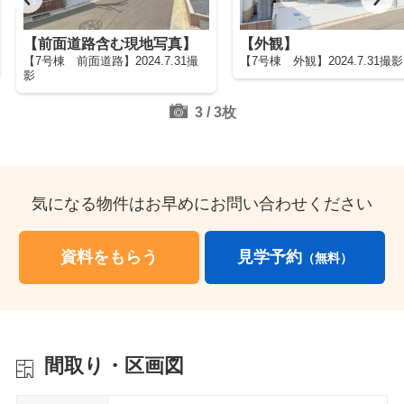
【前面道路含む現地写真】
【外観】
【7号棟 前面道路】2024.7.31撮
【7号棟 外観】2024.7.31撮影
影
3
/
3
枚
気になる物件はお早めにお問い合わせください
資料をもらう
見学予約
（無料）
間取り・区画図