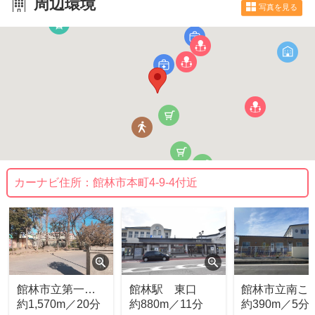
周辺環境
写真を見る
カーナビ住所：
館林市本町4-9-4付近
館林市立第一中
館林駅 東口
館林市立南こ
学校
約1,570m／20分
約880m／11分
も園
約390m／5分