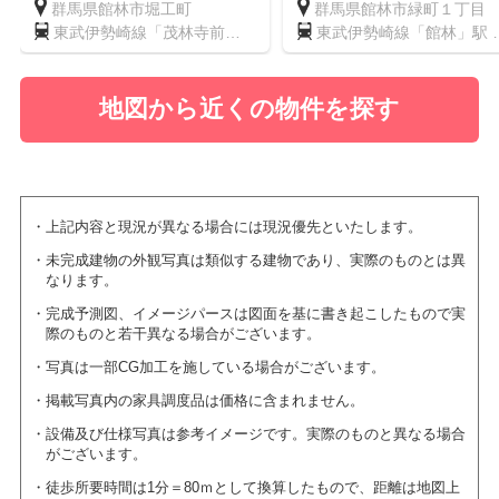
群馬県館林市堀工町
群馬県館林市緑町１丁目
東武伊勢崎線「茂林寺前」
東武伊勢崎線「館林」駅 
駅 徒歩7分
歩14分
地図から近くの物件を探す
上記内容と現況が異なる場合には現況優先といたします。
未完成建物の外観写真は類似する建物であり、実際のものとは異
なります。
完成予測図、イメージパースは図面を基に書き起こしたもので実
際のものと若干異なる場合がございます。
写真は一部CG加工を施している場合がございます。
掲載写真内の家具調度品は価格に含まれません。
設備及び仕様写真は参考イメージです。実際のものと異なる場合
がございます。
徒歩所要時間は1分＝80ｍとして換算したもので、距離は地図上