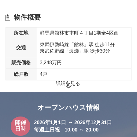
物件概要
所在地
群馬県館林市本町４丁目1期全4区画
通気工法
東武伊勢崎線「館林」駅 徒歩11分
交通
東武佐野線「渡瀬」駅 徒歩30分
室内物干し
室外物干し金物
販売価格
3,248万円
総戸数
4戸
詳細を見る
オープンハウス情報
省エネ給湯器
宅配ボックス搭載門柱
2026年1月1日 ～ 2026年12月31日
開催
日時
毎週土日祝 10:00 ～ 20:00