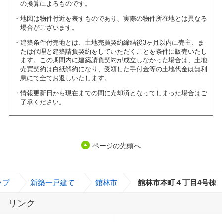
の換算によるものです。
地図は物件付近を表すものであり、実際の物件所在地とは異なる
場合がございます。
建築条件付売地とは、土地売買契約締結後3ヶ月以内に売主、ま
たは代理と建築請負契約をしていただくことを条件に販売いたし
ます。この期間内に建築請負契約が成立しなかった場合は、土地
売買契約は白紙解約になり、受領した手付金等の土地代金は無利
息にて全てお返しいたします。
情報更新日から現在までの間に売却済となってしまった場合はご
了承ください。
ページの先頭へ
ップ
>
新築一戸建て
>
館林市
>
館林市本町４丁目4号棟
リンク