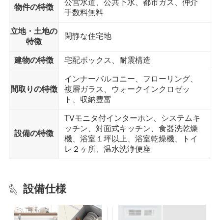
公営水道、公共下水、都市ガス、仲介
物件の特徴
私立双葉保育園 まで8分
手数料無料
ドラッグストア
立地・土地の
閑静な住宅地
ドラッグセイムス 館林店 まで10分
特徴
建物の特徴
宅配ボックス、耐震構造
ホームセンター
カンセキ館林店 まで7分
インナーバルコニー、フローリング、
間取りの特徴
複層ガラス、ウォークインクロゼッ
内科
ト、収納豊富
横田医院 まで6分
TVモニタ付インターホン、システムキ
公園
ッチン、対面式キッチン、食器洗乾燥
設備の特徴
緑町一丁目公園 まで7分
機、浴室１坪以上、浴室乾燥機、トイ
レ２ヶ所、温水洗浄便座
徒歩15分以内
設備仕様
駅
館林駅 東口 まで11分