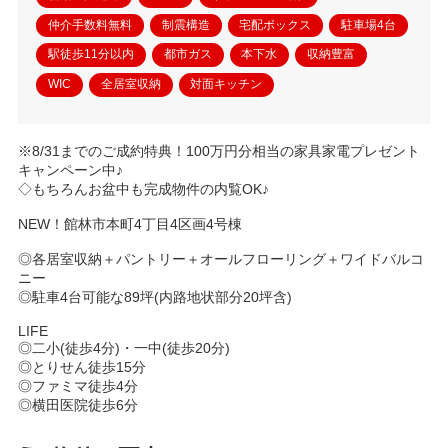
仲介手数料無料
制震構造
宅配ボックス
駐車場4台
駅徒歩11分以内
都市ガス
本下水
収納豊富
WIC
全居室収納
対面キッチン
※8/31までのご成約特典！100万円分相当の家具家電プレゼント
キャンペーン中♪
◇もちろんお盆中も完成物件の内覧OK♪
NEW！館林市本町4丁目4区画4号棟
◎各居室収納＋パントリー＋オールフローリング＋ワイドバルコ
ニー
◎駐車4台可能な89坪(内路地状部分20坪含)
LIFE
◎二小(徒歩4分)・一中(徒歩20分)
◎とりせん徒歩15分
◎ファミマ徒歩4分
◎横田医院徒歩6分