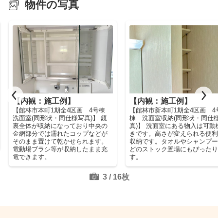
物件の写真
【内観：施工例】
【内観：施工例】
【館林市本町1期全4区画 4号棟
【館林市新本町1期全4区画 4
洗面室(同形状・同仕様写真)】 鏡
棟 洗面室収納(同形状・同仕
裏全体が収納になっており中央の
真)】 洗面室にある物入は可動
金網部分では濡れたコップなどが
きです。高さが変えられる便
そのまま置けて乾かせられます。
収納です。タオルやシャンプ
電動場ブラシ等が収納したまま充
どのストック置場にもぴった
電できます。
す。
3
/
16
枚