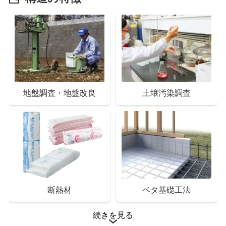
スマートドアキー
インターホン
地盤調査・地盤改良
土壌汚染調査
Low-Eペアガラス
樹脂複合サッシ
断熱材
ベタ基礎工法
続きを見る
クリアネット網戸
シャッター