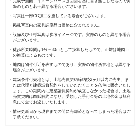
完成予測図、イメージパースは図面を基に書き起こしたもので実
際のものと若干異なる場合がございます。
写真は一部CG加工を施している場合がございます。
掲載写真内の家具調度品は価格に含まれません。
設備及び仕様写真は参考イメージです。実際のものと異なる場合
がございます。
徒歩所要時間は1分＝80ｍとして換算したもので、距離は地図上
の換算によるものです。
地図は物件付近を表すものであり、実際の物件所在地とは異なる
場合がございます。
建築条件付売地とは、土地売買契約締結後3ヶ月以内に売主、ま
たは代理と建築請負契約をしていただくことを条件に販売いたし
ます。この期間内に建築請負契約が成立しなかった場合は、土地
売買契約は白紙解約になり、受領した手付金等の土地代金は無利
息にて全てお返しいたします。
情報更新日から現在までの間に売却済となってしまった場合はご
了承ください。