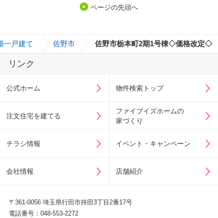
ページの先頭へ
築一戸建て
>
佐野市
>
佐野市栃本町2期1号棟◇価格改定◇
リンク
公式ホーム
物件検索トップ
ファイブイズホームの
注文住宅を建てる
家づくり
チラシ情報
イベント・キャンペーン
会社情報
店舗紹介
〒361-0056 埼玉県行田市持田3丁目2番17号
電話番号：048-553-2272