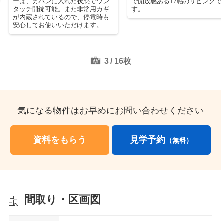
で開放感ある17帖のリビングで
るっと回れ家事効率UP！回遊
す。
で配膳や片付けがスムーズ。
族で一緒に料理したり、お手
もしやすい！
4
/
16
枚
気になる物件はお早めにお問い合わせください
資料をもらう
見学予約
（無料）
間取り・区画図