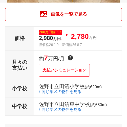
画像を一覧で見る
200万円値下！
2,780
2,980
万円
価格
万円
旧価格26.1.9～新価格26.8.7～
7
約
万円/月
月々の
支払い
支払いシミュレーション
佐野市立田沼小学校
(約620m)
小学校
同じ学区の物件を見る
佐野市立田沼東中学校
(約630m)
中学校
同じ学区の物件を見る