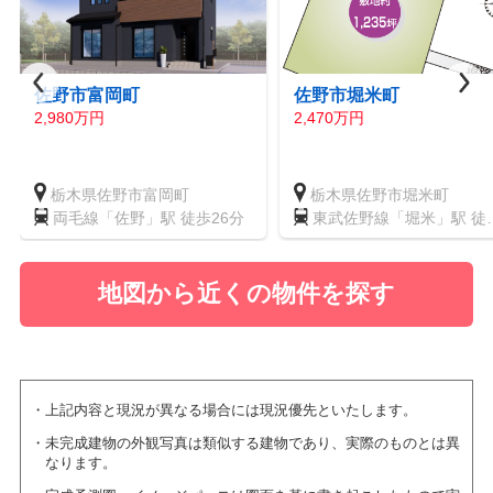
佐野市富岡町
佐野市堀米町
2,980万円
2,470万円
栃木県佐野市富岡町
栃木県佐野市堀米町
両毛線「佐野」駅 徒歩26分
東武佐野線「堀米」駅 徒
16分
地図から近くの物件を探す
上記内容と現況が異なる場合には現況優先といたします。
未完成建物の外観写真は類似する建物であり、実際のものとは異
なります。