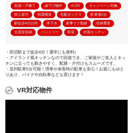
新築一戸建て
値下げ物件
4LDK
キャンペーン対象
即入居可
制震構造
宅配ボックス
駐車場4台
駅徒歩4分以内
本下水
家事ラク動線
収納豊富
全居室収納
パントリー
和室
対面キッチン
・田沼駅まで徒歩4分！通学にも便利♪
・アイランド風キッチンなので回遊でき、ご家族やご友人とキッ
チンに立っても動きやすく、配膳・片付けもスムーズです。
・並列駐車5台可能！増車や来客時の駐車も安心！お庭にもゆと
りあり、バイクや自転車なども置けます！
VR対応物件