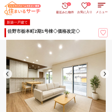
1
0
お気に入り
メニュー
最近みた物件
新築一戸建て
佐野市栃本町2期1号棟◇価格改定◇