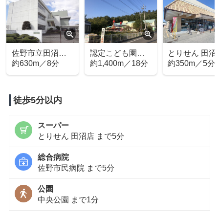
認定こども園明
とりせん 田沼店
ベルク 佐野田
星幼稚園
約1,400m／18分
約350m／5分
店
約860m／11
徒歩5分以内
スーパー
とりせん 田沼店 まで5分
総合病院
佐野市民病院 まで5分
公園
中央公園 まで1分