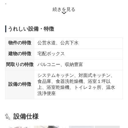
徒歩10分以内
続きを見る
小学校
佐野市立田沼小学校 まで8分
うれしい設備・特徴
中学校
物件の特徴
公営水道、公共下水
佐野市立田沼東中学校 まで8分
建物の特徴
宅配ボックス
ディスカウントショップ
間取りの特徴
バルコニー、収納豊富
ディスカウントドラッグ コスモス まで9分
システムキッチン、対面式キッチン、
食品庫、食器洗乾燥機、浴室１坪以
徒歩15分以内
設備の特徴
上、浴室乾燥機、トイレ２ヶ所、温水
洗浄便座
スーパー
ベルク 佐野田沼店 まで11分
設備仕様
コンビニエンスストア
セブンイレブン 田沼町田沼店 まで12分