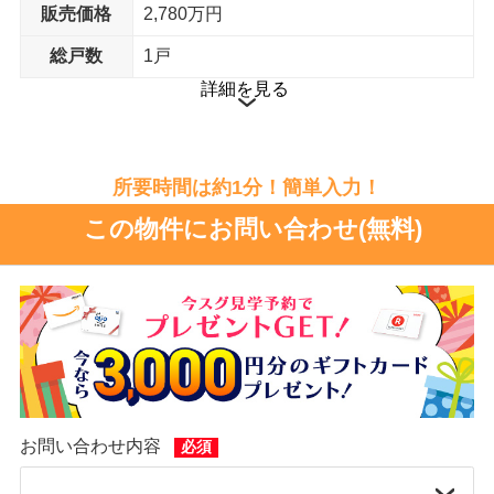
販売価格
2,780万円
シャッター
室内物干し
総戸数
1戸
詳細を見る
所要時間は約1分！簡単入力！
この物件にお問い合わせ(無料)
室外物干し金物
宅配ボックス搭載門柱
外構設備
お問い合わせ内容