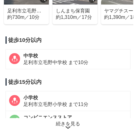
足利市立毛野中
しんまち保育園
ヤマグチスー
学校
約730m／10分
約1,310m／17分
ー 毛野店
約1,390m／1
徒歩10分以内
中学校
足利市立毛野中学校 まで10分
徒歩15分以内
小学校
足利市立毛野小学校 まで11分
コンビニエンスストア
続きを見る
ローソン 足利八椚町店 まで11分