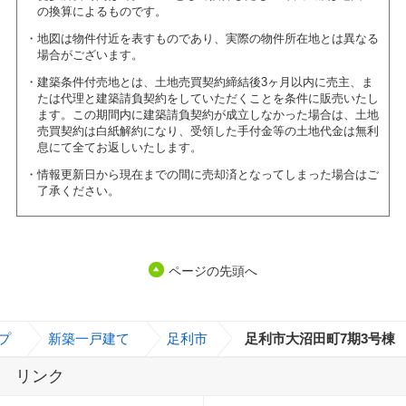
の換算によるものです。
地図は物件付近を表すものであり、実際の物件所在地とは異なる
場合がございます。
建築条件付売地とは、土地売買契約締結後3ヶ月以内に売主、ま
たは代理と建築請負契約をしていただくことを条件に販売いたし
ます。この期間内に建築請負契約が成立しなかった場合は、土地
売買契約は白紙解約になり、受領した手付金等の土地代金は無利
息にて全てお返しいたします。
情報更新日から現在までの間に売却済となってしまった場合はご
了承ください。
ページの先頭へ
プ
>
新築一戸建て
>
足利市
>
足利市大沼田町7期3号棟
リンク