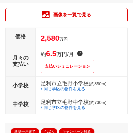
画像を一覧で見る
価格
2,580
万円
6.5
約
万円/月
月々の
支払い
支払いシミュレーション
足利市立毛野小学校
(約850m)
小学校
同じ学区の物件を見る
足利市立毛野中学校
(約730m)
中学校
同じ学区の物件を見る
新築一戸建て
4LDK
キャンペーン対象