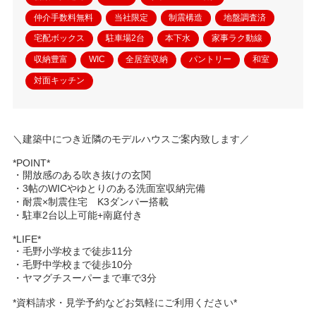
仲介手数料無料
当社限定
制震構造
地盤調査済
宅配ボックス
駐車場2台
本下水
家事ラク動線
収納豊富
WIC
全居室収納
パントリー
和室
対面キッチン
＼建築中につき近隣のモデルハウスご案内致します／
*POINT*
・開放感のある吹き抜けの玄関
・3帖のWICやゆとりのある洗面室収納完備
・耐震×制震住宅 K3ダンパー搭載
・駐車2台以上可能+南庭付き
*LIFE*
・毛野小学校まで徒歩11分
・毛野中学校まで徒歩10分
・ヤマグチスーパーまで車で3分
*資料請求・見学予約などお気軽にご利用ください*