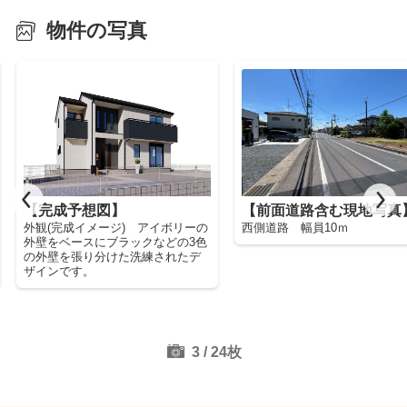
物件の写真
【完成予想図】
【前面道路含む現地写真
外観(完成イメージ) アイボリーの
西側道路 幅員10ｍ
外壁をベースにブラックなどの3色
の外壁を張り分けた洗練されたデ
ザインです。
3
/
24
枚