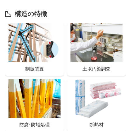
構造の特徴
スマートドアキー
インターホン
制振装置
土壌汚染調査
Low-Eペアガラス
クリアネット網戸
防腐･防蟻処理
断熱材