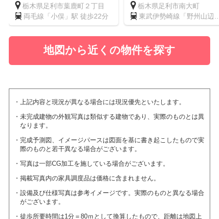
栃木県足利市葉鹿町２丁目
栃木県足利市南大町
両毛線「小俣」駅 徒歩22分
東武伊勢崎線「野州山辺
駅 徒歩15分
地図から近くの物件を探す
上記内容と現況が異なる場合には現況優先といたします。
未完成建物の外観写真は類似する建物であり、実際のものとは異
なります。
完成予測図、イメージパースは図面を基に書き起こしたもので実
際のものと若干異なる場合がございます。
写真は一部CG加工を施している場合がございます。
掲載写真内の家具調度品は価格に含まれません。
設備及び仕様写真は参考イメージです。実際のものと異なる場合
がございます。
徒歩所要時間は1分＝80ｍとして換算したもので、距離は地図上