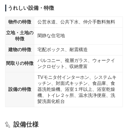
公園
毛野団地中央児童公園 まで11分
うれしい設備・特徴
物件の特徴
公営水道、公共下水、仲介手数料無料
立地・土地の
閑静な住宅地
特徴
建物の特徴
宅配ボックス、耐震構造
バルコニー、複層ガラス、ウォークイ
間取りの特徴
ンクロゼット、収納豊富
TVモニタ付インターホン、システムキ
ッチン、対面式キッチン、食品庫、食
設備の特徴
器洗乾燥機、浴室１坪以上、浴室乾燥
機、トイレ２ヶ所、温水洗浄便座、洗
髪洗面化粧台
設備仕様