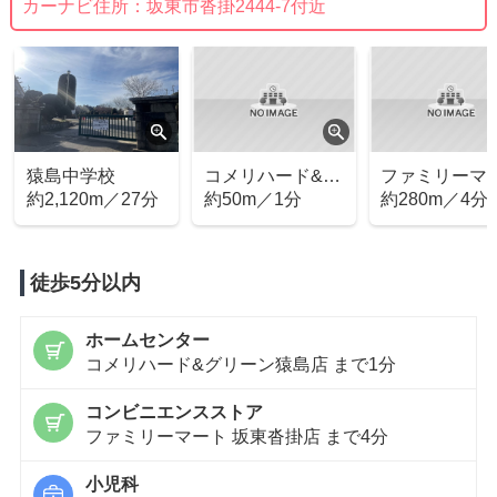
カーナビ住所：
坂東市沓掛2444-7付近
猿島中学校
コメリハード&グ
ファミリーマ
約2,120m／27分
リーン猿島店
約50m／1分
ト 坂東沓掛店
約280m／4分
徒歩5分以内
ホームセンター
コメリハード&グリーン猿島店 まで1分
コンビニエンスストア
ファミリーマート 坂東沓掛店 まで4分
小児科