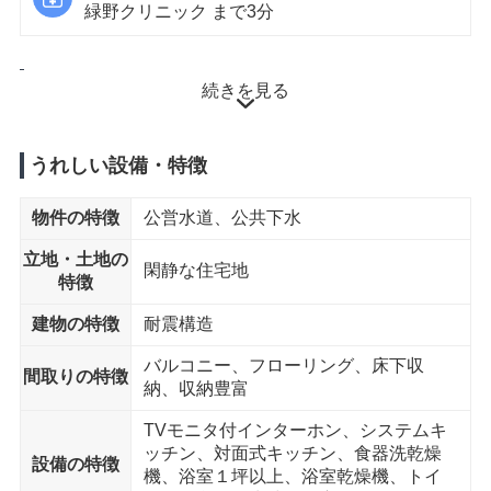
緑野クリニック まで3分
徒歩10分以内
続きを見る
小学校
沓掛小学校 まで9分
うれしい設備・特徴
物件の特徴
公営水道、公共下水
立地・土地の
閑静な住宅地
特徴
建物の特徴
耐震構造
バルコニー、フローリング、床下収
間取りの特徴
納、収納豊富
TVモニタ付インターホン、システムキ
ッチン、対面式キッチン、食器洗乾燥
設備の特徴
機、浴室１坪以上、浴室乾燥機、トイ