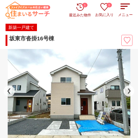
1
0
お気に入り
メニュー
最近みた物件
新築一戸建て
坂東市沓掛16号棟