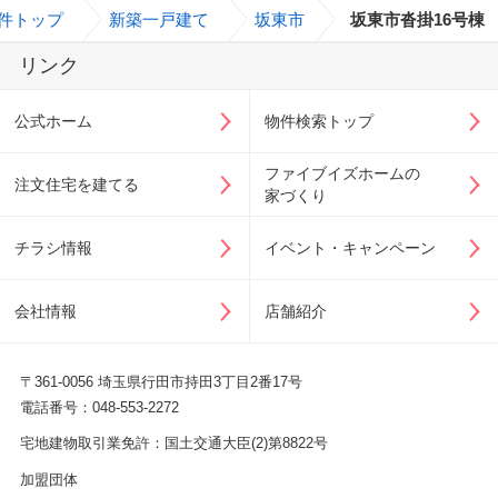
件トップ
>
新築一戸建て
>
坂東市
>
坂東市沓掛16号棟
リンク
公式ホーム
物件検索トップ
ファイブイズホームの
注文住宅を建てる
家づくり
チラシ情報
イベント・キャンペーン
会社情報
店舗紹介
〒361-0056 埼玉県行田市持田3丁目2番17号
電話番号：048-553-2272
宅地建物取引業免許：国土交通大臣(2)第8822号
加盟団体