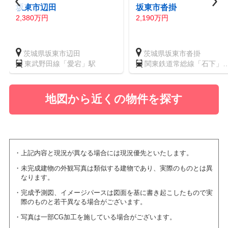
坂東市辺田
坂東市沓掛
2,380万円
2,190万円
茨城県坂東市辺田
茨城県坂東市沓掛
東武野田線「愛宕」駅
関東鉄道常総線「石下」
駅 徒歩95分
地図から近くの物件を探す
上記内容と現況が異なる場合には現況優先といたします。
未完成建物の外観写真は類似する建物であり、実際のものとは異
なります。
完成予測図、イメージパースは図面を基に書き起こしたもので実
際のものと若干異なる場合がございます。
写真は一部CG加工を施している場合がございます。