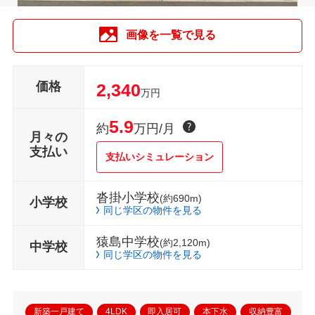
画像を一覧で見る
価格
2,340
万円
5.9
約
万円/月
月々の
支払い
支払いシミュレーション
沓掛小学校
(約690m)
小学校
同じ学区の物件を見る
猿島中学校
(約2,120m)
中学校
同じ学区の物件を見る
新築一戸建て
4LDK
即入居可
本下水
収納豊富