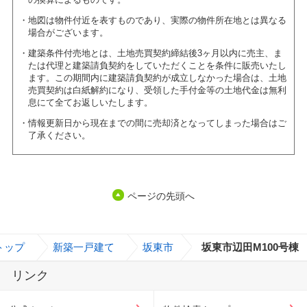
地図は物件付近を表すものであり、実際の物件所在地とは異なる
場合がございます。
建築条件付売地とは、土地売買契約締結後3ヶ月以内に売主、ま
たは代理と建築請負契約をしていただくことを条件に販売いたし
ます。この期間内に建築請負契約が成立しなかった場合は、土地
売買契約は白紙解約になり、受領した手付金等の土地代金は無利
息にて全てお返しいたします。
情報更新日から現在までの間に売却済となってしまった場合はご
了承ください。
ページの先頭へ
トップ
>
新築一戸建て
>
坂東市
>
坂東市辺田M100号棟
リンク