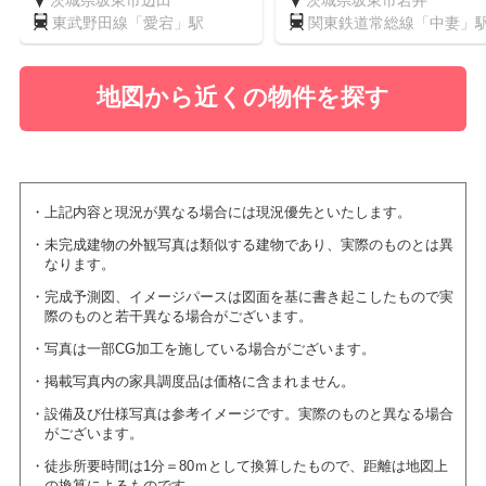
茨城県坂東市辺田
茨城県坂東市岩井
東武野田線「愛宕」駅
関東鉄道常総線「中妻」
地図から近くの物件を探す
上記内容と現況が異なる場合には現況優先といたします。
未完成建物の外観写真は類似する建物であり、実際のものとは異
なります。
完成予測図、イメージパースは図面を基に書き起こしたもので実
際のものと若干異なる場合がございます。
写真は一部CG加工を施している場合がございます。
掲載写真内の家具調度品は価格に含まれません。
設備及び仕様写真は参考イメージです。実際のものと異なる場合
がございます。
徒歩所要時間は1分＝80ｍとして換算したもので、距離は地図上
の換算によるものです。