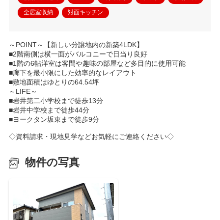
全居室収納
対面キッチン
～POINT～【新しい分譲地内の新築4LDK】
■2階南側は横一面がバルコニーで日当り良好
■1階の6帖洋室は客間や趣味の部屋など多目的に使用可能
■廊下を最小限にした効率的なレイアウト
■敷地面積はゆとりの64.54坪
～LIFE～
■岩井第二小学校まで徒歩13分
■岩井中学校まで徒歩44分
■ヨークタン坂東まで徒歩9分
◇資料請求・現地見学などお気軽にご連絡ください◇
物件の写真