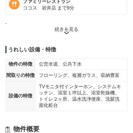
ファミリーレストラン
ココス 岩井店 まで9分
徒歩15分以内
続きを見る
小学校
岩井第2小学校 まで13分
うれしい設備・特徴
コンビニエンスストア
物件の特徴
公営水道、公共下水
ファミリーマート 坂東辺田店 まで13分
間取りの特徴
フローリング、複層ガラス、収納豊富
スーパー
TVモニタ付インターホン、システムキ
マルエツ 岩井店 まで15分
ッチン、浴室１坪以上、浴室乾燥機、
設備の特徴
トイレ２ヶ所、温水洗浄便座、洗髪洗
コンビニエンスストア
面化粧台
ローソン 坂東辺田店 まで13分
内科
木根淵外科胃腸科病院 まで14分
物件概要