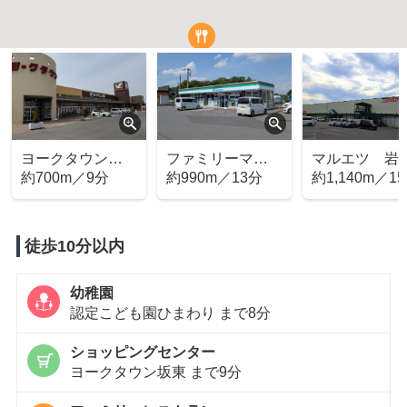
ファミリーマー
マルエツ 岩井
ローソン 
ト 坂東辺田店
約990m／13分
店
約1,140m／15分
辺田店
約1,030m／
徒歩10分以内
幼稚園
認定こども園ひまわり まで8分
ショッピングセンター
ヨークタウン坂東 まで9分