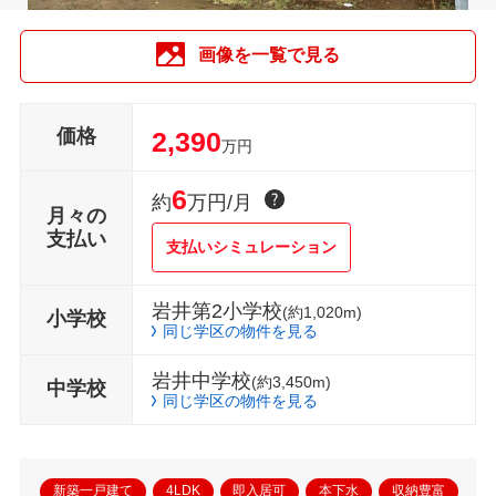
画像を一覧で見る
価格
2,390
万円
6
約
万円/月
月々の
支払い
支払いシミュレーション
岩井第2小学校
(約1,020m)
小学校
同じ学区の物件を見る
岩井中学校
(約3,450m)
中学校
同じ学区の物件を見る
新築一戸建て
4LDK
即入居可
本下水
収納豊富