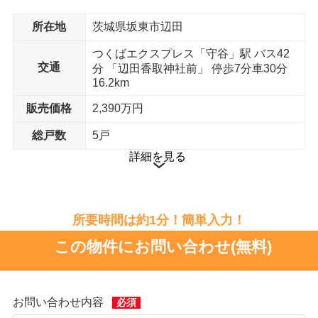
寿司
所在地
茨城県坂東市辺田
はま寿司 坂東岩井店 まで13分
つくばエクスプレス「守谷」駅 バス42
家電製品
交通
分 「辺田香取神社前」 停歩7分車30分
ヤマダデンキテックランド 坂東岩井店 まで11
16.2km
分
販売価格
2,390万円
郵便局
総戸数
5戸
岩井辺田郵便局 まで13分
詳細を見る
所要時間は約1分！簡単入力！
この物件にお問い合わせ(無料)
お問い合わせ内容