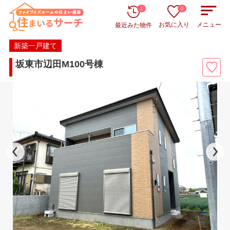
1
0
お気に入り
メニュー
最近みた物件
新築一戸建て
坂東市辺田M100号棟