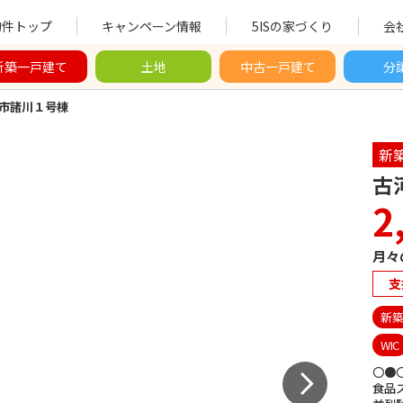
物件トップ
キャンペーン情報
5ISの家づくり
会
新築一戸建て
土地
中古一戸建て
分
市諸川１号棟
新
古
2
月々
支
新
WIC
〇●
食品