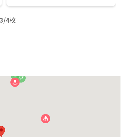
3
/
4
枚