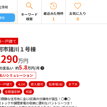
社情報
お気に入り
最近みた物件
キーワード
譲地
0
1
検索
築一戸建て
河市諸川１号棟
,290
万円
5.8
の支払い 約
万円/月
払いシミュレーション
築一戸建て
4LDK
即入居可
駐車場3台
本下水
全居室収納
和室
〇閑静な住宅地に全12区画の分譲地が誕生！〇●〇
ストックや調理家電の収納に便利なパントリーつき！