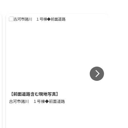
【前面道路含む現地写真】
【外観
古河市諸川 １号棟◆前面道路
古河市