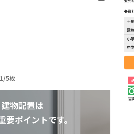
並列
◆資
土
建
小
中
1
/
5
枚
営
と建物配置は
重要ポイントです。