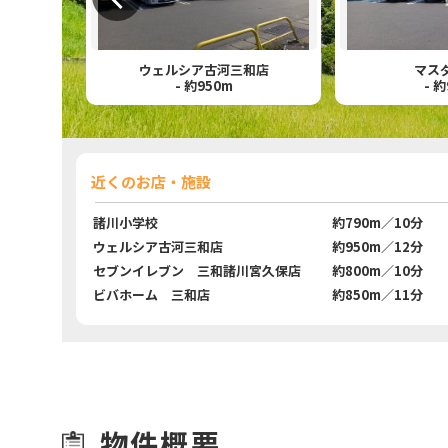
ウェルシア古河三和店
マス
- 約950m
- 
近くのお店・施設
諸川小学校
約790m／10分
ウェルシア古河三和店
約950m／12分
セブンイレブン 三和諸川宮久保店
約800m／10分
ビバホーム 三和店
約850m／11分
物件概要