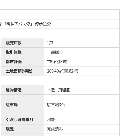
 「明神下バス停」 停歩11分
販売戸数
1戸
取引態様
一般媒介
都市計画
市街化区域
土地面積(坪数)
200.40㎡(60.62坪)
建物構造
木造（2階建）
駐車場
駐車場3台
引渡し可能年月
相談
現況
完成済み