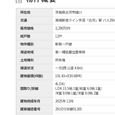
所在地
茨城県古河市諸川
交通
湘南新宿ライン宇須「古河」駅 バス29分
販売価格
2,290万円
総戸数
12戸
物件種別
新築一戸建
用途地域
第一種低層住居専用
土地権利
所有権
接道状況
一方(西 公道 4.6m)
建物面積(坪数)
101.43㎡(30.68坪)
4LDK/
間取り/詳細
LDK 15.5帖 1室
/
和室 6.0帖 1室
/
洋室 8.0帖 1室
/
洋室 6.0帖 2室
建物完成年月
2025年 12月
建築確認番号
25UDI1W建01265