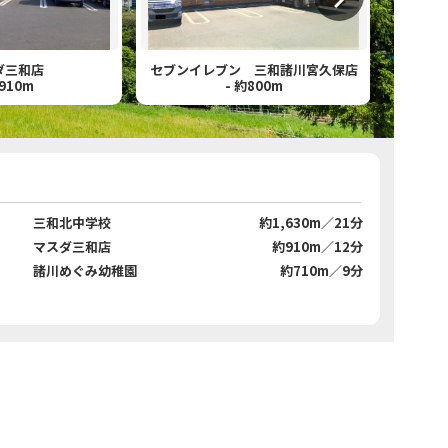
ダ三和店
セブンイレブン 三和諸川宮久保店
約910m
- 約800m
三和北中学校
約1,630m／21分
マスダ三和店
約910m／12分
諸川めぐみ幼稚園
約710m／9分