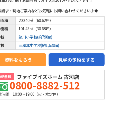
駐車3台可能！お庭もありお手入れのしやすい広さです！
料請求・現地ご案内などお気軽にお問い合わせください♪◆
地面積
200.40㎡（60.62坪）
物面積
101.43㎡（30.68坪）
学校
諸川小学校(約790m)
学校
三和北中学校(約1,630m)
資料をもらう
見学の予約をする
ファイブイズホーム 古河店
通話無料
0800-8882-512
業時間 10:00～19:00（火・水定休）