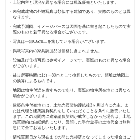
上記内容と現況が異なる場合には現況優先といたします。
未完成建物の外観写真は類似する建物であり、実際のものとは異
なります。
完成予測図、イメージパースは図面を基に書き起こしたもので実
際のものと若干異なる場合がございます。
写真は一部CG加工を施している場合がございます。
掲載写真内の家具調度品は価格に含まれません。
設備及び仕様写真は参考イメージです。実際のものと異なる場合
がございます。
徒歩所要時間は1分＝80ｍとして換算したもので、距離は地図上
の換算によるものです。
地図は物件付近を表すものであり、実際の物件所在地とは異なる
場合がございます。
建築条件付売地とは、土地売買契約締結後3ヶ月以内に売主、ま
たは代理と建築請負契約をしていただくことを条件に販売いたし
ます。この期間内に建築請負契約が成立しなかった場合は、土地
売買契約は白紙解約になり、受領した手付金等の土地代金は無利
息にて全てお返しいたします。
情報更新日から現在までの間に売却済となってしまった場合はご