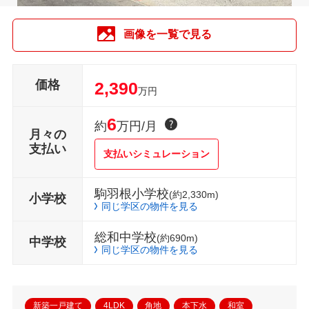
画像を一覧で見る
価格
2,390
万円
6
約
万円/月
月々の
支払い
支払いシミュレーション
駒羽根小学校
(約2,330m)
小学校
同じ学区の物件を見る
総和中学校
(約690m)
中学校
同じ学区の物件を見る
新築一戸建て
4LDK
角地
本下水
和室