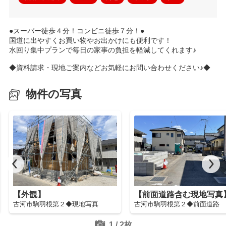
●スーパー徒歩４分！コンビニ徒歩７分！●
国道に出やすくお買い物やお出かけにも便利です！
水回り集中プランで毎日の家事の負担を軽減してくれます♪
◆資料請求・現地ご案内などお気軽にお問い合わせください♪◆
物件の写真
【外観】
【前面道路含む現地写真
古河市駒羽根第２◆現地写真
古河市駒羽根第２◆前面道路
1
/
2
枚