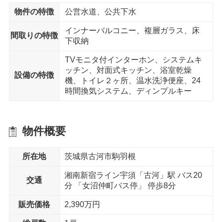
保育園
物件の特徴
公営水道、公共下水
えがお保育園 まで10分
インナーバルコニー、複層ガラス、床
間取りの特徴
下収納
徒歩15分以内
TVモニタ付インターホン、システムキ
ッチン、対面式キッチン、浴室乾燥
設備の特徴
公園
機、トイレ２ヶ所、温水洗浄便座、24
ネーブルパーク まで12分
時間換気システム、ディンプルキー
物件概要
所在地
茨城県古河市駒羽根
湘南新宿ライン宇須「古河」駅 バス20
交通
分 「女沼仲町バス停」 停歩8分
販売価格
2,390万円