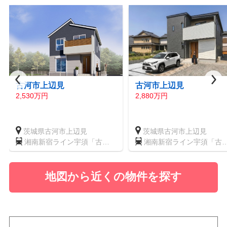
古河市上辺見
古河市上辺見
2,530万円
2,880万円
茨城県古河市上辺見
茨城県古河市上辺見
湘南新宿ライン宇須「古
湘南新宿ライン宇須「古
河」駅
河」駅
地図から近くの物件を探す