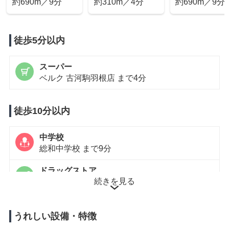
約690m／9分
根店
約310m／4分
店
約690m／9分
徒歩5分以内
スーパー
ベルク 古河駒羽根店 まで4分
徒歩10分以内
中学校
総和中学校 まで9分
ドラッグストア
続きを見る
コスモス 女沼店 まで9分
コンビニエンスストア
セブンイレブン 総和女沼店 まで7分
うれしい設備・特徴