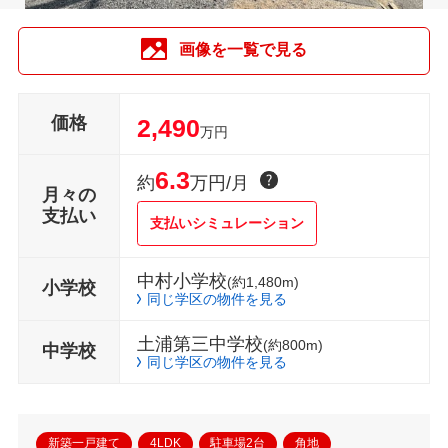
画像を一覧で見る
価格
2,490
万円
6.3
約
万円/月
月々の
支払い
支払いシミュレーション
中村小学校
(約1,480m)
小学校
同じ学区の物件を見る
土浦第三中学校
(約800m)
中学校
同じ学区の物件を見る
新築一戸建て
4LDK
駐車場2台
角地