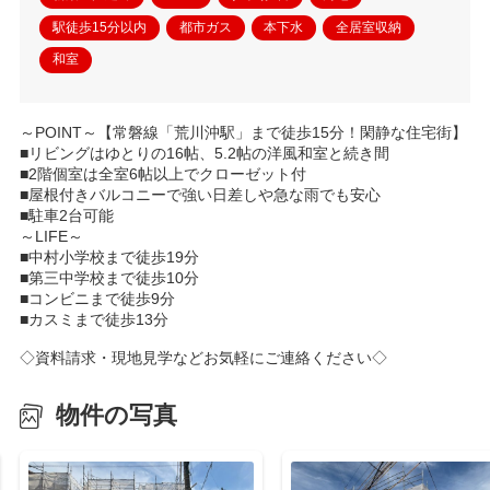
駅徒歩15分以内
都市ガス
本下水
全居室収納
和室
～POINT～【常磐線「荒川沖駅」まで徒歩15分！閑静な住宅街】
■リビングはゆとりの16帖、5.2帖の洋風和室と続き間
■2階個室は全室6帖以上でクローゼット付
■屋根付きバルコニーで強い日差しや急な雨でも安心
■駐車2台可能
～LIFE～
■中村小学校まで徒歩19分
■第三中学校まで徒歩10分
■コンビニまで徒歩9分
■カスミまで徒歩13分
◇資料請求・現地見学などお気軽にご連絡ください◇
物件の写真