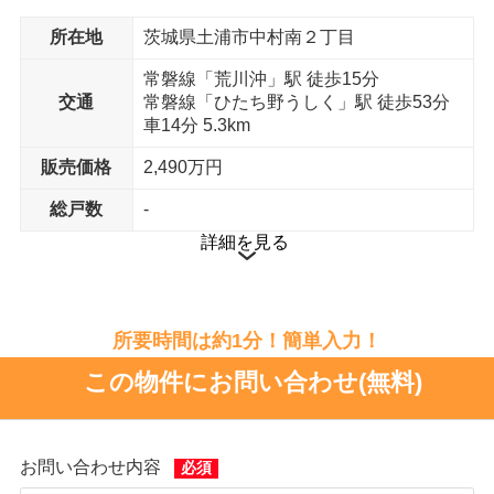
所在地
茨城県土浦市中村南２丁目
ドラッグストア
カワチ薬品 荒川沖店 まで15分
常磐線「荒川沖」駅 徒歩15分
交通
常磐線「ひたち野うしく」駅 徒歩53分
銀行
車14分 5.3km
筑波銀行荒川沖支店 まで15分
販売価格
2,490万円
郵便局
土浦中村郵便局 まで14分
総戸数
-
詳細を見る
所要時間は約1分！簡単入力！
この物件にお問い合わせ(無料)
お問い合わせ内容