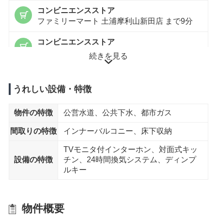
コンビニエンスストア
ファミリーマート 土浦摩利山新田店 まで9分
コンビニエンスストア
セブンイレブン 土浦中荒川沖店 まで9分
続きを見る
ホームセンター
ジョイフル本田 荒川沖店 まで10分
うれしい設備・特徴
内科
物件の特徴
公営水道、公共下水、都市ガス
松本内科医院 まで6分
間取りの特徴
インナーバルコニー、床下収納
徒歩15分以内
TVモニタ付インターホン、対面式キッ
設備の特徴
チン、24時間換気システム、ディンプ
ルキー
スーパー
カスミ 中村店 まで13分
ドラッグストア
物件概要
クスリのアオキ まりやま店 まで12分