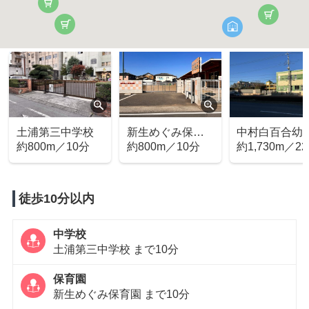
土浦第三中学校
新生めぐみ保育
中村白百合幼
約800m／10分
園
約800m／10分
園
約1,730m／2
徒歩10分以内
中学校
土浦第三中学校 まで10分
保育園
新生めぐみ保育園 まで10分