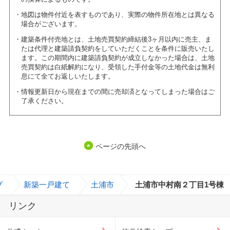
地図は物件付近を表すものであり、実際の物件所在地とは異なる
場合がございます。
建築条件付売地とは、土地売買契約締結後3ヶ月以内に売主、ま
たは代理と建築請負契約をしていただくことを条件に販売いたし
ます。この期間内に建築請負契約が成立しなかった場合は、土地
売買契約は白紙解約になり、受領した手付金等の土地代金は無利
息にて全てお返しいたします。
情報更新日から現在までの間に売却済となってしまった場合はご
了承ください。
ページの先頭へ
プ
>
新築一戸建て
>
土浦市
>
土浦市中村南２丁目1号棟
リンク