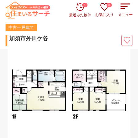
1
0
お気に入り
メニュー
最近みた物件
中古一戸建て
加須市外田ケ谷