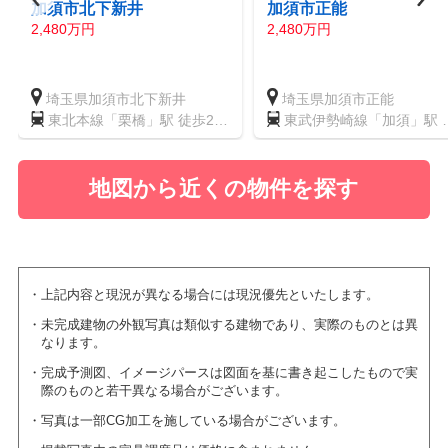
加須市北下新井
加須市正能
2,480万円
2,480万円
埼玉県加須市北下新井
埼玉県加須市正能
東北本線「栗橋」駅 徒歩27
東武伊勢崎線「加須」駅 
分
歩32分
地図から近くの物件を探す
上記内容と現況が異なる場合には現況優先といたします。
未完成建物の外観写真は類似する建物であり、実際のものとは異
なります。
完成予測図、イメージパースは図面を基に書き起こしたもので実
際のものと若干異なる場合がございます。
写真は一部CG加工を施している場合がございます。