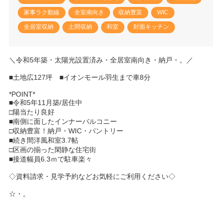
家事ラク動線
全室南向き
収納豊富
WIC
全居室収納
土間収納
和室
対面キッチン
＼令和5年築・太陽光設置済み・全居室南向き・納戸・。／
■土地広127坪 ■イオンモール羽生まで車8分
*POINT*
■令和5年11月築/居住中
□陽当たり良好
■南側に面したインナーバルコニー
□収納豊富！納戸・WIC・パントリー
■続き間洋風和室3.7帖
□区画の揃った閑静な住宅街
■接道幅員6.3ｍで駐車楽々
◇資料請求・見学予約などお気軽にご利用ください◇
☆・。