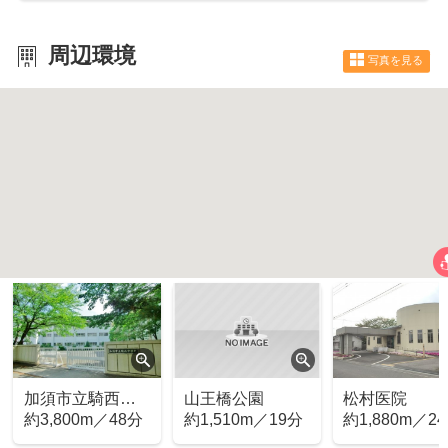
周辺環境
写真を見る
加須市立騎西中
山王橋公園
松村医院
学校
約3,800m／48分
約1,510m／19分
約1,880m／2