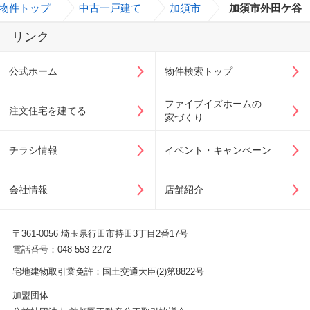
物件トップ
>
中古一戸建て
>
加須市
>
加須市外田ケ谷
リンク
公式ホーム
物件検索トップ
ファイブイズホームの
注文住宅を建てる
家づくり
チラシ情報
イベント・キャンペーン
会社情報
店舗紹介
〒361-0056 埼玉県行田市持田3丁目2番17号
電話番号：048-553-2272
宅地建物取引業免許：国土交通大臣(2)第8822号
加盟団体