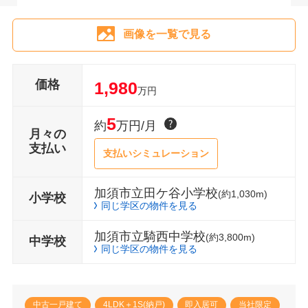
画像を一覧で見る
価格
1,980
万円
5
約
万円/月
月々の
支払い
支払いシミュレーション
加須市立田ケ谷小学校
(約1,030m)
小学校
同じ学区の物件を見る
加須市立騎西中学校
(約3,800m)
中学校
同じ学区の物件を見る
中古一戸建て
4LDK＋1S(納戸)
即入居可
当社限定