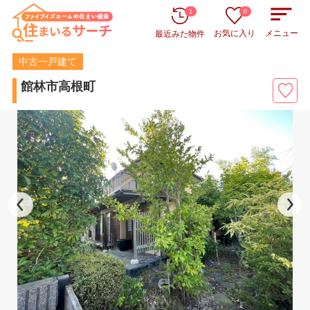
1
0
お気に入り
メニュー
最近みた物件
中古一戸建て
館林市高根町