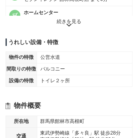
ホームセンター
ビバホーム館林店 まで9分
続きを見る
内科
多々良診療所 まで6分
うれしい設備・特徴
公園
物件の特徴
公営水道
高根2号公園 まで9分
間取りの特徴
バルコニー
徒歩15分以内
設備の特徴
トイレ２ヶ所
中学校
多々良中学校 まで13分
物件概要
所在地
群馬県館林市高根町
東武伊勢崎線「多々良」駅 徒歩28分
交通