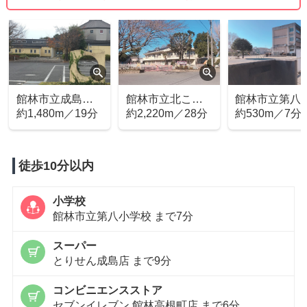
館林市立成島保
館林市立北こど
館林市立第八
育園
約1,480m／19分
も園
約2,220m／28分
学校
約530m／7分
徒歩10分以内
小学校
館林市立第八小学校 まで7分
スーパー
とりせん成島店 まで9分
コンビニエンスストア
セブンイレブン 館林高根町店 まで6分