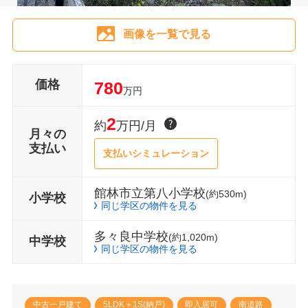
画像を一覧で見る
価格
780
万円
2
約
万円/月
月々の
支払い
支払いシミュレーション
館林市立第八小学校
(約530m)
小学校
同じ学区の物件を見る
多々良中学校
(約1,020m)
中学校
同じ学区の物件を見る
中古一戸建て
5LDK＋1S(納戸)
即入居可
南道路