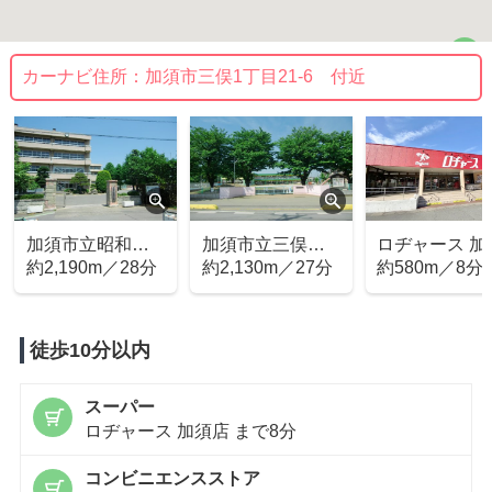
カーナビ住所：
加須市三俣1丁目21-6 付近
加須市立昭和中
加須市立三俣幼
ロヂャース 加
学校
約2,190m／28分
稚園
約2,130m／27分
店
約580m／8分
徒歩10分以内
スーパー
ロヂャース 加須店 まで8分
コンビニエンスストア