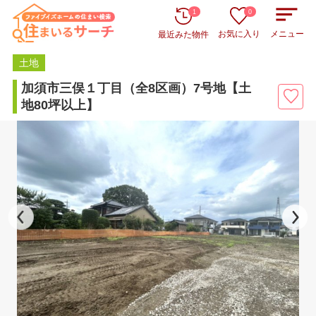
1
0
お気に入り
メニュー
最近みた物件
土地
加須市三俣１丁目（全8区画）7号地【土
地80坪以上】