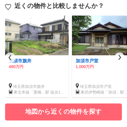
近くの物件と比較しませんか？
加須市旗井
加須市戸室
480万円
1,000万円
埼玉県加須市旗井
埼玉県加須市戸室
東北本線「栗橋」駅 徒歩17
東武伊勢崎線「加須」駅 
分
歩62分
地図から近くの物件を探す