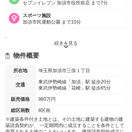
セブンイレブン 加須市役所前店 まで7分
スポーツ施設
加須市民運動公園 まで10分
徒歩15分以内
続きを見る
物件概要
ドラッグストア
ドラッグストア セキ 加須店 まで12分
所在地
埼玉県加須市三俣１丁目
総合病院
十善病院 まで13分
東武伊勢崎線「加須」駅 徒歩20分
交通
東武伊勢崎線「花崎」駅 徒歩65分
販売価格
980万円
総区画数
8区画
※建築条件付き土地とは、その土地に建築する建物の建
築請負契約が、 一定期間内に成立することを条件として
売買される土地のことをいいます。 建築請負契約成立に