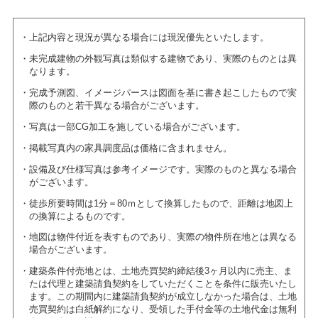
上記内容と現況が異なる場合には現況優先といたします。
未完成建物の外観写真は類似する建物であり、実際のものとは異
なります。
完成予測図、イメージパースは図面を基に書き起こしたもので実
際のものと若干異なる場合がございます。
写真は一部CG加工を施している場合がございます。
掲載写真内の家具調度品は価格に含まれません。
設備及び仕様写真は参考イメージです。実際のものと異なる場合
がございます。
徒歩所要時間は1分＝80ｍとして換算したもので、距離は地図上
の換算によるものです。
地図は物件付近を表すものであり、実際の物件所在地とは異なる
場合がございます。
建築条件付売地とは、土地売買契約締結後3ヶ月以内に売主、ま
たは代理と建築請負契約をしていただくことを条件に販売いたし
ます。この期間内に建築請負契約が成立しなかった場合は、土地
売買契約は白紙解約になり、受領した手付金等の土地代金は無利