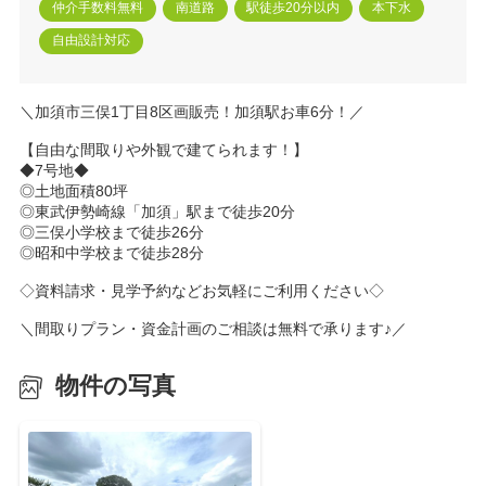
仲介手数料無料
南道路
駅徒歩20分以内
本下水
自由設計対応
＼加須市三俣1丁目8区画販売！加須駅お車6分！／
【自由な間取りや外観で建てられます！】
◆7号地◆
◎土地面積80坪
◎東武伊勢崎線「加須」駅まで徒歩20分
◎三俣小学校まで徒歩26分
◎昭和中学校まで徒歩28分
◇資料請求・見学予約などお気軽にご利用ください◇
＼間取りプラン・資金計画のご相談は無料で承ります♪／
物件の写真