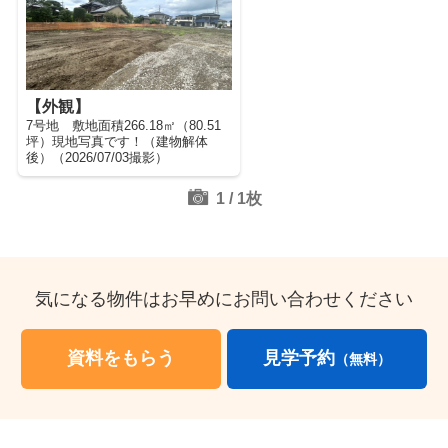
【外観】
7号地 敷地面積266.18㎡（80.51
坪）現地写真です！（建物解体
後）（2026/07/03撮影）
1
/
1
枚
気になる物件はお早めにお問い合わせください
資料をもらう
見学予約
（無料）