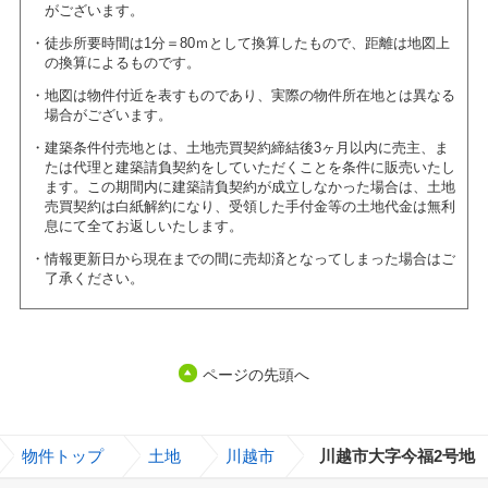
がございます。
徒歩所要時間は1分＝80ｍとして換算したもので、距離は地図上
の換算によるものです。
地図は物件付近を表すものであり、実際の物件所在地とは異なる
場合がございます。
建築条件付売地とは、土地売買契約締結後3ヶ月以内に売主、ま
たは代理と建築請負契約をしていただくことを条件に販売いたし
ます。この期間内に建築請負契約が成立しなかった場合は、土地
売買契約は白紙解約になり、受領した手付金等の土地代金は無利
息にて全てお返しいたします。
情報更新日から現在までの間に売却済となってしまった場合はご
了承ください。
ページの先頭へ
>
物件トップ
>
土地
>
川越市
>
川越市大字今福2号地