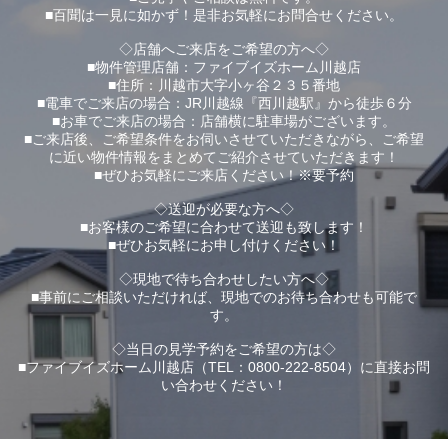
■百聞は一見に如かず！是非お気軽にお問合せください。
◇店舗へご来店をご希望の方へ◇
■物件管理店舗：ファイブイズホーム川越店
■住所：川越市大字小ヶ谷２３５番地
■電車でご来店の場合：JR川越線『西川越駅』から徒歩６分
■お車でご来店の場合：店舗横に駐車場がございます。
■ご来店後、ご希望条件をお伺いさせていただきながら、ご希望
に近い物件情報をまとめてご紹介させていただきます！
■ぜひお気軽にご来店ください！※要予約
◇送迎が必要な方へ◇
■お客様のご希望に合わせて送迎も致します！
■ぜひお気軽にお申し付けください！
◇現地で待ち合わせしたい方へ◇
■事前にご相談いただければ、現地でのお待ち合わせも可能で
す。
◇当日の見学予約をご希望の方は◇
■ファイブイズホーム川越店（TEL：0800-222-8504）に直接お問
い合わせください！