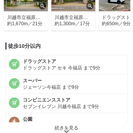
川越市立福原小
川越市立福原中
ドラッグスト
学校
約1,670m／21分
学校
約1,300m／17分
セキ 今福店
約650m／9分
徒歩10分以内
ドラッグストア
ドラッグストア セキ 今福店 まで9分
スーパー
ジェーソン今福店 まで9分
コンビニエンスストア
セブンイレブン 川越今福店 まで9分
公園
今福武蔵野第三公園 まで9分
続きを見る