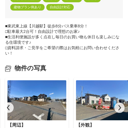
建物プラン例あり
自由設計対応
■東武東上線【川越駅】徒歩8分バス乗車8分！
□駐車最大2台可！自由設計で理想のお家♪
■生活利便施設が多く点在し毎日のお買い物も休日も楽しみにな
る住環境です♪
□資料請求・ご見学をご希望の際はお気軽にお問い合わせくださ
い！
物件の写真
【周辺】
【外観】