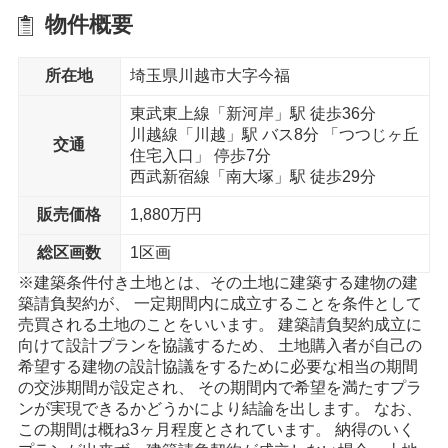
物件概要
徒歩15分以内
所在地
埼玉県川越市大字今福
内科
関本記念病院 まで11分
東武東上線「新河岸」駅 徒歩36分
川越線「川越」駅 バス8分 「つつじヶ丘
交通
住宅入口」 停歩7分
西武新宿線「南大塚」駅 徒歩29分
販売価格
1,880万円
総区画数
1区画
※建築条件付き土地とは、その土地に建築する建物の建
築請負契約が、 一定期間内に成立することを条件として
売買される土地のことをいいます。 建築請負契約成立に
向けて設計プランを協議するため、 土地購入者が自己の
希望する建物の設計協議をするために必要な相当の期間
の交渉期間が設定され、 その期間内で希望を満たすプラ
ンが実現できるかどうかにより結論を出します。 なお、
この期間は概ね3ヶ月程度とされています。 納得のいく