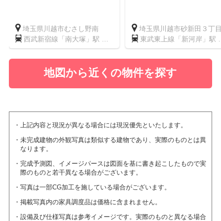
埼玉県川越市むさし野南
埼玉県川越市砂新田３丁
西武新宿線「南大塚」駅 徒
東武東上線「新河岸」駅 
歩23分
歩10分
地図から近くの物件を探す
上記内容と現況が異なる場合には現況優先といたします。
未完成建物の外観写真は類似する建物であり、実際のものとは異
なります。
完成予測図、イメージパースは図面を基に書き起こしたもので実
際のものと若干異なる場合がございます。
写真は一部CG加工を施している場合がございます。
掲載写真内の家具調度品は価格に含まれません。
設備及び仕様写真は参考イメージです。実際のものと異なる場合