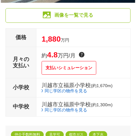
画像を一覧で見る
価格
1,880
万円
4.8
約
万円/月
月々の
支払い
支払いシミュレーション
川越市立福原小学校
(約1,670m)
小学校
同じ学区の物件を見る
川越市立福原中学校
(約1,300m)
中学校
同じ学区の物件を見る
仲介手数料無料
見学可
都市ガス
本下水