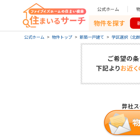
公式ホーム
物件を探す
公式ホーム
>
物件トップ
>
新築一戸建て
>
学区選択（北群