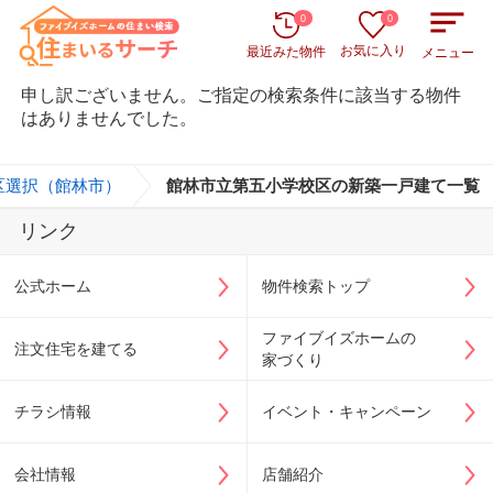
0
0
お気に入り
最近みた物件
メニュー
申し訳ございません。ご指定の検索条件に該当する物件
はありませんでした。
区選択（館林市）
>
館林市立第五小学校区の新築一戸建て一覧
リンク
公式ホーム
物件検索トップ
ファイブイズホームの
注文住宅を建てる
家づくり
チラシ情報
イベント・キャンペーン
会社情報
店舗紹介