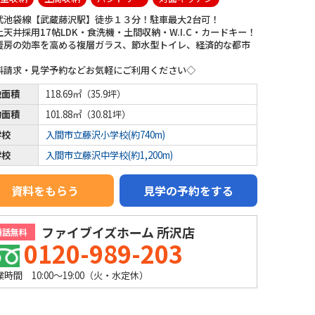
武池袋線【武蔵藤沢駅】徒歩１３分！駐車最大2台可！
上天井採用17帖LDK・食洗機・土間収納・W.I.C・カードキー！
暖房の効率を高める複層ガラス、節水型トイレ、経済的な都市
！
料請求・見学予約などお気軽にご利用ください◇
地面積
118.69㎡（35.9坪）
物面積
101.88㎡（30.81坪）
学校
入間市立藤沢小学校(約740m)
学校
入間市立藤沢中学校(約1,200m)
資料をもらう
見学の予約をする
ファイブイズホーム 所沢店
通話無料
0120-989-203
業時間 10:00～19:00（火・水定休）