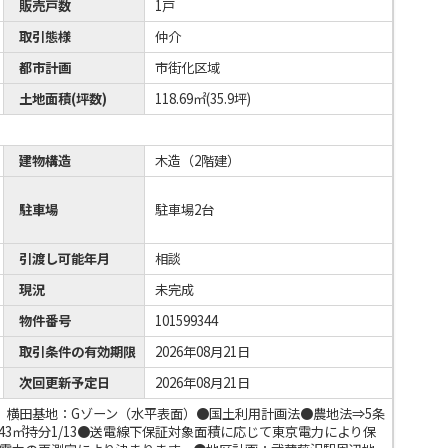
販売戸数
1戸
取引態様
仲介
都市計画
市街化区域
土地面積(坪数)
118.69㎡(35.9坪)
建物構造
木造（2階建）
駐車場
駐車場2台
引渡し可能年月
相談
現況
未完成
物件番号
101599344
取引条件の有効期限
2026年08月21日
次回更新予定日
2026年08月21日
、横田基地：Gゾーン（水平表面）●国土利用計画法●農地法⇒5条
43㎡持分1/13●送電線下保証対象面積に応じて東京電力により保