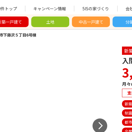
物件トップ
キャンペーン情報
5ISの家づくり
会
新築一戸建て
土地
中古一戸建て
分
市下藤沢５丁目6号棟
新
入
3
月々
支
新
制
都
全