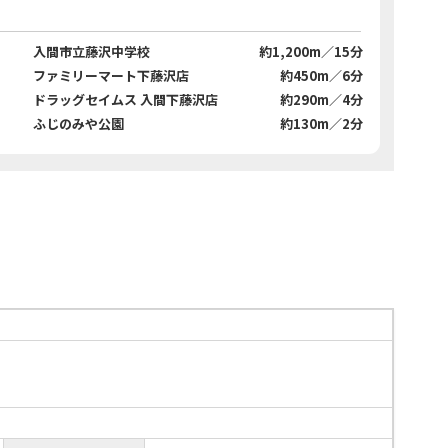
入間市立藤沢中学校
約1,200m／15分
ファミリーマート下藤沢店
約450m／6分
ドラッグセイムス 入間下藤沢店
約290m／4分
ふじのみや公園
約130m／2分