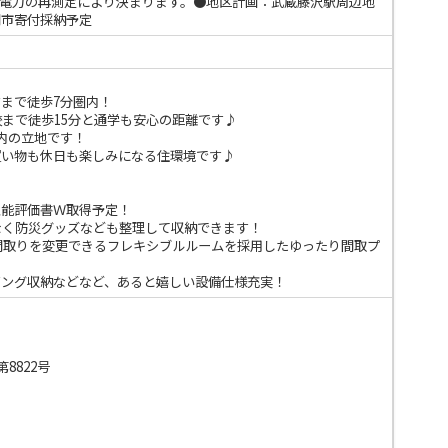
電力の再測定により決まります。●地区計画：武蔵藤沢駅周辺地
間市寄付採納予定
まで徒歩7分圏内！
校まで徒歩15分と通学も安心の距離です♪
内の立地です！
買い物も休日も楽しみになる住環境です♪
性能評価書Ｗ取得予定！
なく防災グッズなども整理して収納できます！
て間取りを変更できるフレキシブルルームを採用したゆったり間取プ
ビング収納などなど、あると嬉しい設備仕様充実！
8822号