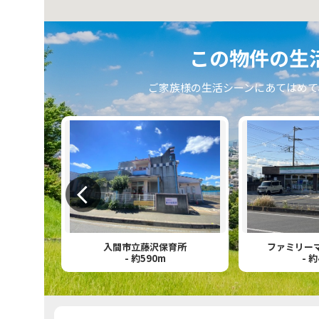
この物件の⽣
ご家族様の⽣活シーンにあてはめて
校
入間市立藤沢保育所
ファミリー
- 約590m
- 