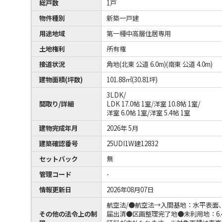
総戸数
1戸
物件種別
新築一戸建
用途地域
第一種中高層住居専用
土地権利
所有権
接道状況
角地(北東 公道 6.0m)(南東 公道 4.0m)
建物面積(坪数)
101.88㎡(30.81坪)
3LDK/
間取り/詳細
LDK 17.0帖 1室
/
洋室 10.8帖 1室
/
洋室 6.0帖 1室
/
洋室 5.4帖 1室
建物完成年月
2026年 5月
建築確認番号
25UDI1W建12832
セットバック
無
管理コード
-
情報更新日
2026年08月07日
航空法/●航空法→入間基地：水平表面
その他の法令上の制
届出済●区画整理完了地●未利用地：6.