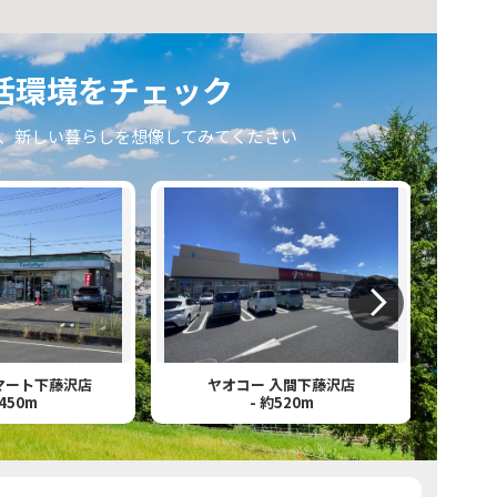
活環境をチェック
、新しい暮らしを想像してみてください
マート下藤沢店
ヤオコー 入間下藤沢店
ドラッ
約450m
- 約520m