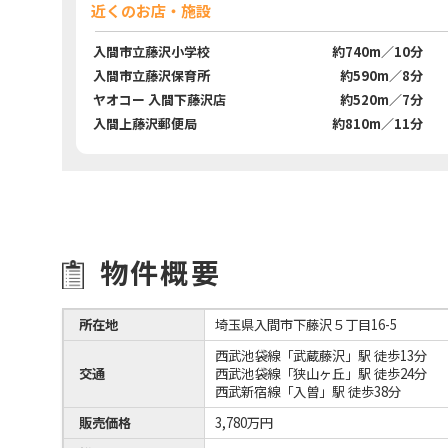
近くのお店・施設
入間市立藤沢小学校
約740m／10分
入間市立藤沢保育所
約590m／8分
ヤオコー 入間下藤沢店
約520m／7分
入間上藤沢郵便局
約810m／11分
物件概要
所在地
埼玉県入間市下藤沢５丁目16-5
西武池袋線「武蔵藤沢」駅 徒歩13分
交通
西武池袋線「狭山ヶ丘」駅 徒歩24分
西武新宿線「入曽」駅 徒歩38分
販売価格
3,780万円