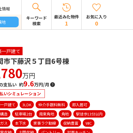
社情報
お気に入り
最近みた物件
キーワード
譲地
0
1
検索
築一戸建て
間市下藤沢５丁目6号棟
,780
万円
9.6
の支払い 約
万円/月
払いシミュレーション
築一戸建て
3LDK
仲介手数料無料
即入居可
震構造
駐車場2台
南東角地
角地
駅徒歩13分以内
市ガス
本下水
家事ラク動線
収納豊富
WIC
居室収納
土間収納
パントリー
対面キッチン