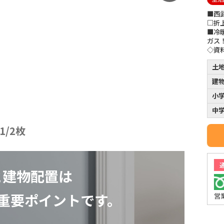
■西
□折
■冷
ガス
◇資
土
建
小
中
1
/
2
枚
と建物配置は
重要ポイントです。
営