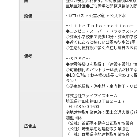
限
証料が支払われます。※対象面積は東京
区地区計画●ゴミ置場と開発道路は入
都市ガス
公営水道
公共下水
設備
～Ｌｉｆｅ Ｉｎｆｏｒｍａｔｉｏｎ～
◆コンビニ・スーパー・ドラッグストア
◇藤沢小学校まで徒歩10分・藤沢中学
◆近くにあると嬉しい公園も徒歩2分圏
◇生活利便施設が多く点在し毎日のお
備考
～ＳＰＥＣ～
◆耐震等級３を取得！『建設＋設計』
◇可動棚付のパントリーは食品だけで
◆LDK17帖！お子様の成長に合わせ
ラン！
◇浴室乾燥機・浄水器・室内物干・リ
株式会社ファイブイズホーム
埼玉県行田市持田３丁目２－１７
TEL:048-550-1600
宅地建物取引業免許：国土交通大臣 (3) 第
加盟団体
（公社）首都圏不動産公正取引協議会
広告主
（公社）埼玉県宅地建物取引業協会
（一社）群馬県宅地建物取引業協会