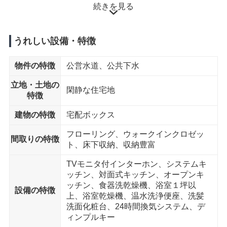
続きを見る
十善病院 まで13分
スポーツ施設
加須市民運動公園 まで11分
うれしい設備・特徴
物件の特徴
公営水道、公共下水
立地・土地の
閑静な住宅地
特徴
建物の特徴
宅配ボックス
フローリング、ウォークインクロゼッ
間取りの特徴
ト、床下収納、収納豊富
TVモニタ付インターホン、システムキ
ッチン、対面式キッチン、オープンキ
ッチン、食器洗乾燥機、浴室１坪以
設備の特徴
上、浴室乾燥機、温水洗浄便座、洗髪
洗面化粧台、24時間換気システム、デ
ィンプルキー