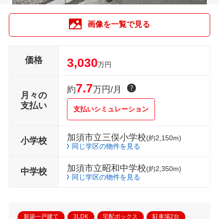
画像を一覧で見る
価格
3,030
万円
7.7
約
万円/月
月々の
支払い
支払いシミュレーション
加須市立三俣小学校
(約2,150m)
小学校
同じ学区の物件を見る
加須市立昭和中学校
(約2,350m)
中学校
同じ学区の物件を見る
新築一戸建て
3LDK
宅配ボックス
駐車場2台