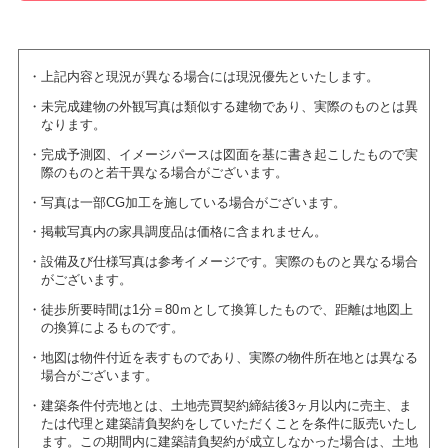
上記内容と現況が異なる場合には現況優先といたします。
未完成建物の外観写真は類似する建物であり、実際のものとは異
なります。
完成予測図、イメージパースは図面を基に書き起こしたもので実
際のものと若干異なる場合がございます。
写真は一部CG加工を施している場合がございます。
掲載写真内の家具調度品は価格に含まれません。
設備及び仕様写真は参考イメージです。実際のものと異なる場合
がございます。
徒歩所要時間は1分＝80ｍとして換算したもので、距離は地図上
の換算によるものです。
地図は物件付近を表すものであり、実際の物件所在地とは異なる
場合がございます。
建築条件付売地とは、土地売買契約締結後3ヶ月以内に売主、ま
たは代理と建築請負契約をしていただくことを条件に販売いたし
ます。この期間内に建築請負契約が成立しなかった場合は、土地