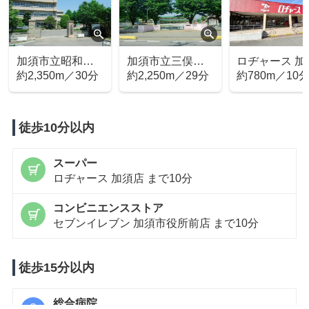
加須市立昭和中
加須市立三俣幼
ロヂャース 加
学校
約2,350m／30分
稚園
約2,250m／29分
店
約780m／10
徒歩10分以内
スーパー
ロヂャース 加須店 まで10分
コンビニエンスストア
セブンイレブン 加須市役所前店 まで10分
徒歩15分以内
総合病院