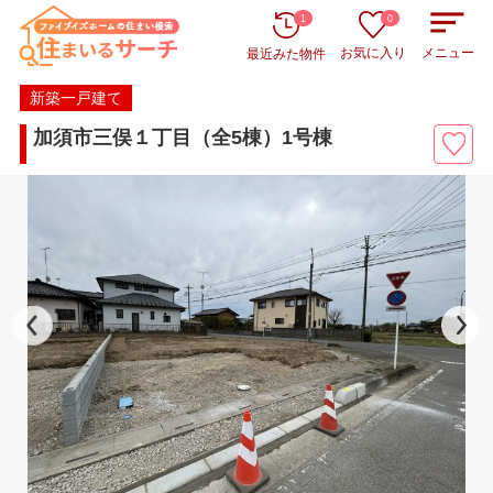
1
0
お気に入り
メニュー
最近みた物件
新築一戸建て
加須市三俣１丁目（全5棟）1号棟